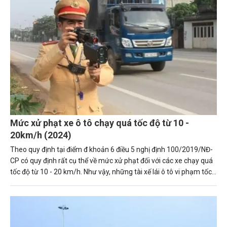
Mức xử phạt xe ô tô chạy quá tốc độ từ 10 -
20km/h (2024)
Theo quy định tại điểm đ khoản 6 điều 5 nghị định 100/2019/NĐ-
CP có quy định rất cụ thể về mức xử phạt đối với các xe chạy quá
tốc độ từ 10 - 20 km/h. Như vậy, những tài xế lái ô tô vi phạm tốc
độ sẽ chịu mức phạt hành chính với số tiền là 2.500.000 đồng và
tước giấy phép lái xe từ 1-3 tháng.