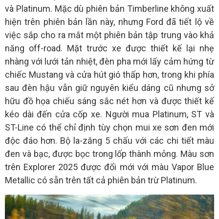
và Platinum. Mặc dù phiên bản Timberline không xuất
hiện trên phiên bản lần này, nhưng Ford đã tiết lộ về
việc sắp cho ra mắt một phiên bản tập trung vào khả
năng off-road. Mặt trước xe được thiết kế lại nhẹ
nhàng với lưới tản nhiệt, đèn pha mới lấy cảm hứng từ
chiếc Mustang và cửa hút gió thấp hơn, trong khi phía
sau đèn hậu vẫn giữ nguyên kiểu dáng cũ nhưng sở
hữu đồ họa chiếu sáng sắc nét hơn và được thiết kế
kéo dài đến cửa cốp xe. Người mua Platinum, ST và
ST-Line có thể chỉ định tùy chọn mui xe sơn đen mới
độc đáo hơn. Bộ la-zăng 5 chấu với các chi tiết màu
đen và bạc, được bọc trong lốp thành mỏng. Màu sơn
trên Explorer 2025 được đổi mới với màu Vapor Blue
Metallic có sẵn trên tất cả phiên bản trừ Platinum.