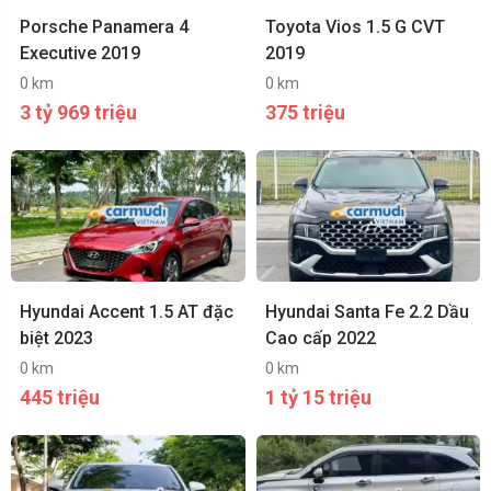
Porsche Panamera 4
Toyota Vios 1.5 G CVT
Executive 2019
2019
0 km
0 km
3 tỷ 969 triệu
375 triệu
Hyundai Accent 1.5 AT đặc
Hyundai Santa Fe 2.2 Dầu
biệt 2023
Cao cấp 2022
0 km
0 km
445 triệu
1 tỷ 15 triệu