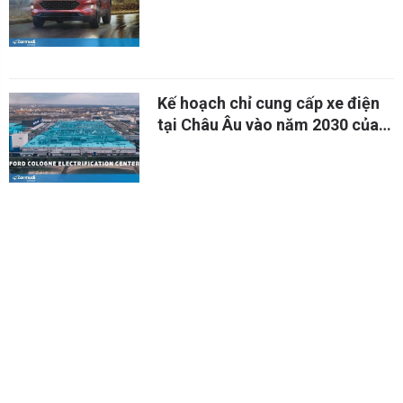
Kế hoạch chỉ cung cấp xe điện
tại Châu Âu vào năm 2030 của
Ford
Ford Everest Sport sẽ về Việt
Nam trong tháng 3/2021
2.470 xe Ford phải triệu hồi vì
lỗi bơm dầu hộp số