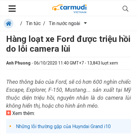
/
Tin tức
/
Tin nước ngoài
Hàng loạt xe Ford được triệu hồi
do lỗi camera lùi
Anh Phuong
-
06/10/2020 11:40 GMT+7
-
13,843
luợt xem
Theo thông báo của Ford, sẽ có hơn 600 nghìn chiếc
Escape, Explorer, F-150, Mustang... sản xuất tại Mỹ
thuộc diện triệu hồi, nguyên nhân là do camera lùi
không hiển thị, hoặc cho hình ảnh méo.
Xem thêm:
Những lỗi thường gặp của Huyndai Grand i10