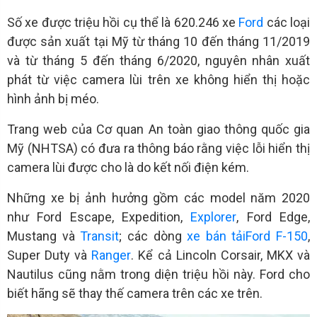
Số xe được triệu hồi cụ thể là 620.246 xe
Ford
các loại
được sản xuất tại Mỹ từ tháng 10 đến tháng 11/2019
và từ tháng 5 đến tháng 6/2020, nguyên nhân xuất
phát từ việc camera lùi trên xe không hiển thị hoặc
hình ảnh bị méo.
Trang web của Cơ quan An toàn giao thông quốc gia
Mỹ (NHTSA) có đưa ra thông báo rằng việc lỗi hiển thị
camera lùi được cho là do kết nối điện kém.
Những xe bị ảnh hưởng gồm các model năm 2020
như Ford Escape, Expedition,
Explorer
, Ford Edge,
Mustang và
Transit
; các dòng
xe bán tải
Ford F-150
,
Super Duty và
Ranger
. Kể cả Lincoln Corsair, MKX và
Nautilus cũng nằm trong diện triệu hồi này. Ford cho
biết hãng sẽ thay thế camera trên các xe trên.