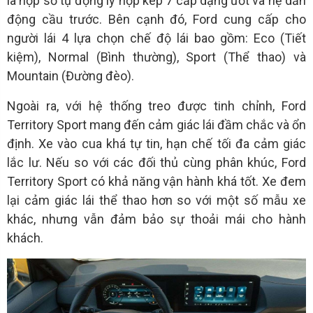
là hộp số tự động ly hợp kép 7 cấp dạng ướt và hệ dẫn
động cầu trước. Bên cạnh đó, Ford cung cấp cho
người lái 4 lựa chọn chế độ lái bao gồm: Eco (Tiết
kiệm), Normal (Bình thường), Sport (Thể thao) và
Mountain (Đường đèo).
Ngoài ra, với hệ thống treo được tinh chỉnh, Ford
Territory Sport mang đến cảm giác lái đầm chắc và ổn
định. Xe vào cua khá tự tin, hạn chế tối đa cảm giác
lắc lư. Nếu so với các đối thủ cùng phân khúc, Ford
Territory Sport có khả năng vận hành khá tốt. Xe đem
lại cảm giác lái thể thao hơn so với một số mẫu xe
khác, nhưng vẫn đảm bảo sự thoải mái cho hành
khách.