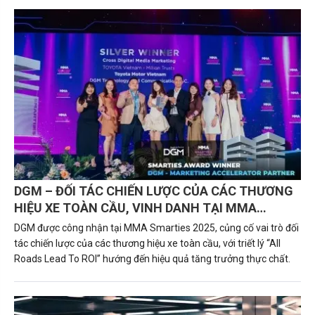
xe.Trong đó, BYD là một trong những cái tên đáng chú ý nhờ
danh mục sản phẩm đa dạng, chi phí sử dụng thấp cùng nhiều
chương trình ưu đãi hấp dẫn dành cho khách hàng mua xe trong
hè này.
DGM – ĐỐI TÁC CHIẾN LƯỢC CỦA CÁC THƯƠNG
HIỆU XE TOÀN CẦU, VINH DANH TẠI MMA
SMARTIES 2025 VỚI TRIẾT LÝ “ALL ROADS LEAD
DGM được công nhận tại MMA Smarties 2025, củng cố vai trò đối
TO ROI”
tác chiến lược của các thương hiệu xe toàn cầu, với triết lý “All
Roads Lead To ROI” hướng đến hiệu quả tăng trưởng thực chất.