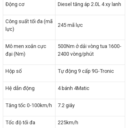
Động cơ
Diesel tăng áp 2.0L 4 xy lanh
Công suất tối đa (mã
245 mã lực
lực)
Mô men xoắn cực
500Nm ở dải vòng tua 1600-
đại (Nm)
2400 vòng/phút
Hộp số
Tự động 9 cấp 9G-Tronic
Hệ dẫn động
4 bánh 4Matic
Tăng tốc 0-100km/h
7.2 giây
Tốc độ tối đa
225km/h