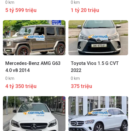
0 km
0 km
5 tỷ 599 triệu
1 tỷ 20 triệu
Mercedes-Benz AMG G63
Toyota Vios 1.5 G CVT
4.0 v8 2014
2022
0 km
0 km
4 tỷ 350 triệu
375 triệu