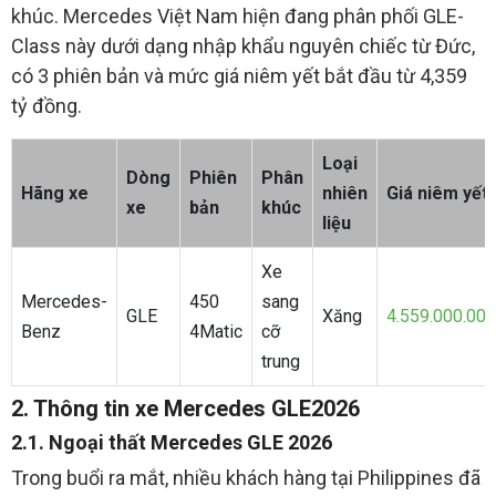
khúc. Mercedes Việt Nam hiện đang phân phối GLE-
Class này dưới dạng nhập khẩu nguyên chiếc từ Đức,
có 3 phiên bản và mức giá niêm yết bắt đầu từ 4,359
tỷ đồng.
Loại
Dòng
Phiên
Phân
Hãng xe
nhiên
Giá niêm yết
xe
bản
khúc
liệu
Xe
Mercedes-
450
sang
GLE
Xăng
4.559.000.000
Benz
4Matic
cỡ
trung
2. Thông tin xe Mercedes GLE2026
2.1. Ngoại thất Mercedes GLE 2026
Trong buổi ra mắt, nhiều khách hàng tại Philippines đã