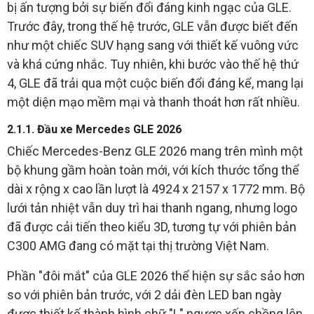
bị ấn tượng bởi sự biến đổi đáng kinh ngạc của GLE.
Trước đây, trong thế hệ trước, GLE vẫn được biết đến
như một chiếc SUV hạng sang với thiết kế vuông vức
và khá cứng nhắc. Tuy nhiên, khi bước vào thế hệ thứ
4, GLE đã trải qua một cuộc biến đổi đáng kể, mang lại
một diện mạo mềm mại và thanh thoát hơn rất nhiều.
2.1.1. Đầu xe Mercedes GLE 2026
Chiếc Mercedes-Benz GLE 2026 mang trên mình một
bộ khung gầm hoàn toàn mới, với kích thước tổng thể
dài x rộng x cao lần lượt là 4924 x 2157 x 1772 mm. Bộ
lưới tản nhiệt vẫn duy trì hai thanh ngang, nhưng logo
đã được cải tiến theo kiểu 3D, tương tự với phiên bản
C300 AMG đang có mặt tại thị trường Việt Nam.
Phần "đôi mắt" của GLE 2026 thể hiện sự sắc sảo hơn
so với phiên bản trước, với 2 dải đèn LED ban ngày
được thiết kế thành hình chữ "L" ngược xếp chồng lên