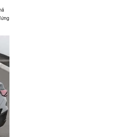
mã
 đứng