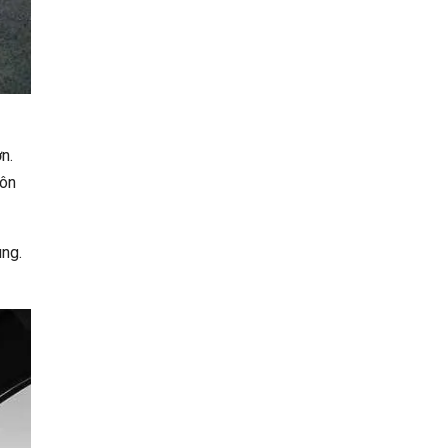
n.
tôn
ùng.