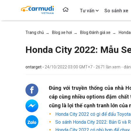
Tư vấn
So sánh xe
Trang chủ
Blog xe hơi
Blog Đánh giá xe
Honda 
→
→
→
Honda City 2022: Mẫu S
ontarget -
24/10/2022 03:00 GMT+7
-
2671
lần xem
- đán
Đúng với truyền thống của nhà Ho
cáp cùng nhiều options đậm chất 
cũng là lợi thế cạnh tranh lớn củ
Honda City 2022 có gì để đấu Toyota
So sánh Honda City 2022: Bản G và R
Honda City 2022 có phù hợp để chạy 