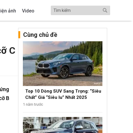
iện ảnh
Video
Cùng chủ đề
cỡ C
cứng
Top 10 Dòng SUV Sang Trọng: “Siêu
Chất” Giá “Siêu Iu” Nhất 2025
cỡ B
1 năm trước