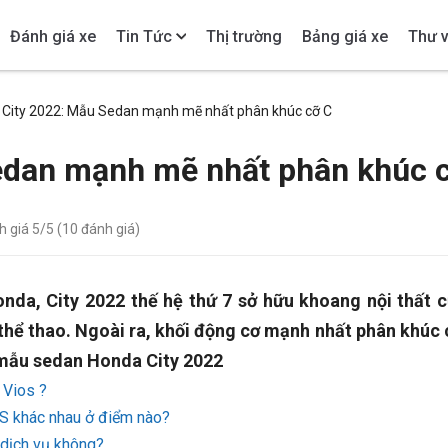
Đánh giá xe
Tin Tức
Thị trường
Bảng giá xe
Thư v
City 2022: Mẫu Sedan mạnh mẽ nhất phân khúc cỡ C
edan mạnh mẽ nhất phân khúc 
h giá
5
/5 (
10
đánh giá)
nda, City 2022 thế hệ thứ 7 sở hữu khoang nội thất 
thể thao. Ngoài ra, khối động cơ mạnh nhất phân khúc 
a mẫu sedan Honda City 2022
 Vios ?
S khác nhau ở điểm nào?
dịch vụ không?