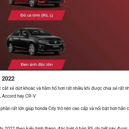
y 2022
ắt xẻ dứt khoác và hầm hố hơn rất nhiều khi được chia sẻ rất n
c, Accord hay CR-V.
 phần rất lớn giúp honda City trở nên cao cấp và nổi bật hơn hẳn 
ty 2022 theo kiểu hình thang, đặc biệt ở bản RS chi tiết này được