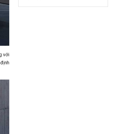
g với
 định