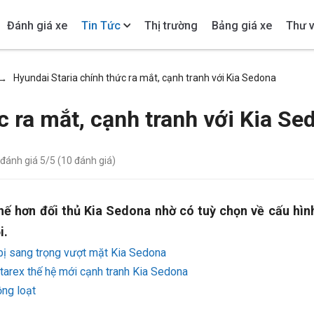
Đánh giá xe
Tin Tức
Thị trường
Bảng giá xe
Thư v
Hyundai Staria chính thức ra mắt, cạnh tranh với Kia Sedona
→
c ra mắt, cạnh tranh với Kia Se
 đánh giá
5
/5 (
10
đánh giá)
hế hơn đối thủ Kia Sedona nhờ có tuỳ chọn về cấu hìn
i.
bị sang trọng vượt mặt Kia Sedona
tarex thế hệ mới cạnh tranh Kia Sedona
ng loạt