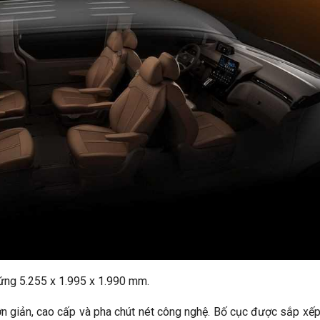
ứng 5.255 x 1.995 x 1.990 mm.
đơn giản, cao cấp và pha chút nét công nghệ. Bố cục được sắp xế