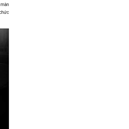
t màn
 chức