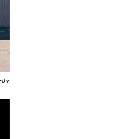
, mâm