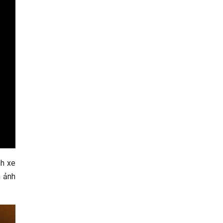
nh xe
m ảnh