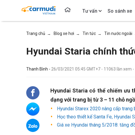
Tư vấn
So sánh xe
Trang chủ
Blog xe hơi
Tin tức
Tin nước ngoài
→
→
→
Hyundai Staria chính thứ
Thanh Bình -
26/03/2021 05:45 GMT+7
-
11063
lần xem
-
Hyundai Staria có thể chiếm ưu t
dạng với trang bị từ 3 – 11 chỗ ngồ
Hyundai Starex 2020 nâng cấp trang 
Học theo thiết kế Santa Fe, Hyundai S
Giá xe Hyundai tháng 5/2018: tăng đồ