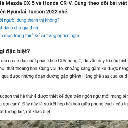
 là Mazda CX-5 và Honda CR-V. Cùng theo dõi bài viết
rên Hyundai Tucson 2022 nhé.
i người dùng thành thị không?
t dành cho gia đình
mục trong thiết kế và trang bị tiện nghi
gì đặc biệt?
 dài cơ sở dài nhất phân khúc CUV hạng C, dù vẫn duy trì cấu hình
 nội thất thoáng hơn. Cùng với đó, khoảng sáng gầm xe được nâng
t qua được những đoạn đường gập ghềnh Hàng ghế sau của xe đ
Tucson thế hệ thứ 4 được thiết kế dựa trên ngôn ngữ mới mang tê
 gợi cảm”. Đây này là sự kết hợp hài hoà giữa phong cách, cấu tr
 tương lai”, rất khác biệt.