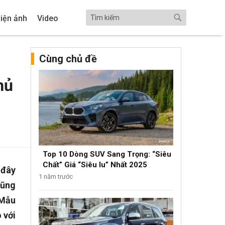
iện ảnh
Video
Cùng chủ đề
hủ
Top 10 Dòng SUV Sang Trọng: “Siêu
Chất” Giá “Siêu Iu” Nhất 2025
 đây
1 năm trước
cũng
 Mẫu
 với