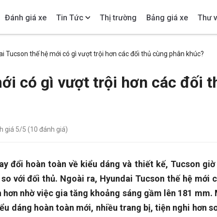
Đánh giá xe
Tin Tức
Thị trường
Bảng giá xe
Thư v
i Tucson thế hệ mới có gì vượt trội hơn các đối thủ cùng phân khúc?
i có gì vượt trội hơn các đối t
h giá
5
/5 (
10
đánh giá)
y đổi hoàn toàn về kiểu dáng và thiết kế, Tucson giờ
 so với đối thủ. Ngoài ra, Hyundai Tucson thế hệ mới 
nh hơn nhờ việc gia tăng khoảng sáng gầm lên 181 mm.
u dáng hoàn toàn mới, nhiều trang bị, tiện nghi hơn so