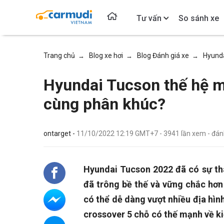
Tư vấn
So sánh xe
Trang chủ
Blog xe hơi
Blog Đánh giá xe
Hyunda
→
→
→
Hyundai Tucson thế hệ mớ
cùng phân khúc?
ontarget -
11/10/2022 12:19 GMT+7
-
3941
lần xem
- đán
Hyundai Tucson 2022 đã có sự tha
đã trông bề thế và vững chắc hơn
có thể dễ dàng vượt nhiều địa hì
crossover 5 chỗ có thế mạnh về kiể