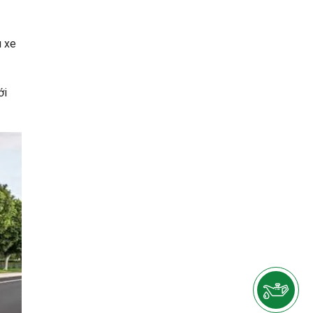
u xe
ới