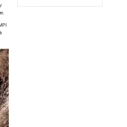
ự
n.
 MPI
à