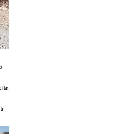
p
 lần
và