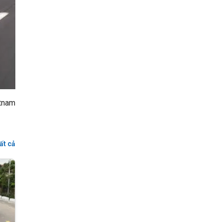
tnam
ất cả