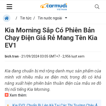
/
Tin tức
/
Tin nước ngoài
Kia Morning Sắp Có Phiên Bản
Chạy Điện Giá Rẻ Mang Tên Kia
EV1
bich.tran
-
21/09/2024 03:05 GMT+7
-
2,956
luợt xem
Kia đang chuẩn bị mở rộng danh mục sản phẩm của
mình với nhiều mẫu xe điện mới, trong đó có khả
năng xuất hiện phiên bản thuần điện của mẫu xe đô
thị nổi tiếng Kia Morning.
Xem thêm:
Kia EV3: Chuẩn Bị Lên Kệ Tại Các Thị Trường Châu Á