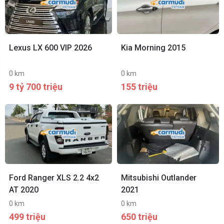
Lexus LX 600 VIP 2026
Kia Morning 2015
0 km
0 km
9 tỷ 700 triệu
155 triệu
Ford Ranger XLS 2.2 4x2
Mitsubishi Outlander
AT 2020
2021
0 km
0 km
499 triệu
650 triệu