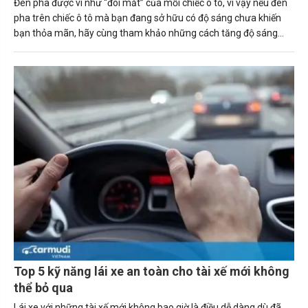
Đèn pha được ví như “đôi mắt” của mỗi chiếc ô tô, vì vậy nếu đèn
pha trên chiếc ô tô mà bạn đang sở hữu có độ sáng chưa khiến
bạn thỏa mãn, hãy cùng tham khảo những cách tăng độ sáng
đèn pha ô tô ngay sau đây.
Top 5 kỹ năng lái xe an toàn cho tài xế mới không
thể bỏ qua
Lái xe với những tài xế mới không bao giờ là điều dễ dàng dù đã