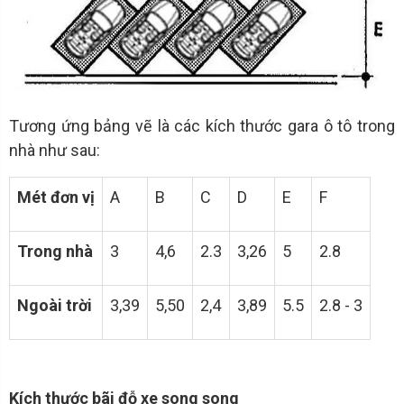
Tương ứng bảng vẽ là các kích thước gara ô tô trong
nhà như sau:
Mét đơn vị
A
B
C
D
E
F
Trong nhà
3
4,6
2.3
3,26
5
2.8
Ngoài trời
3,39
5,50
2,4
3,89
5.5
2.8 - 3
Kích thước bãi đỗ xe song song