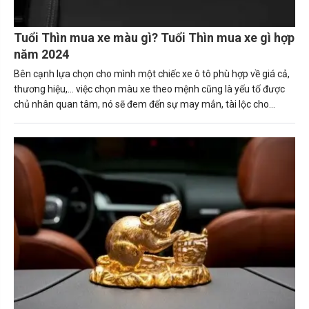
Tuổi Thìn mua xe màu gì? Tuổi Thìn mua xe gì hợp
năm 2024
Bên cạnh lựa chọn cho mình một chiếc xe ô tô phù hợp về giá cả,
thương hiệu,... việc chọn màu xe theo mệnh cũng là yếu tố được
chủ nhân quan tâm, nó sẽ đem đến sự may mắn, tài lộc cho
người sở hữu. Trong bài viết này, Carmudi sẽ tư vấn về những
nguyên tắc giúp người tuổi Thìn (Bính Thìn, Canh Thìn, Giáp Thìn.
Mậu Thìn, Nhâm Thìn) mua được chiếc xe ô tô phù hợp. Tuổi thìn
hợp xe màu gì sẽ mang lại may mắn và tài lộc cho gia chủ.