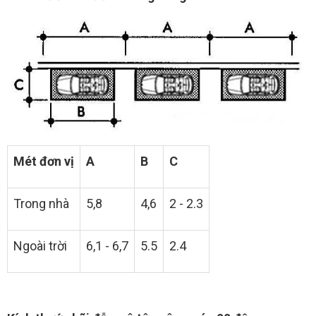
Mét đơn vị
A
B
C
Trong nhà
5,8
4,6
2 - 2.3
Ngoài trời
6,1 - 6,7
5.5
2.4