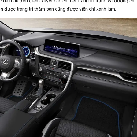
 da màu đen điểm xuyết các chi tiết trang trí trắng và đường chỉ
n được trang trí thảm sàn cũng được viền chỉ xanh lam.