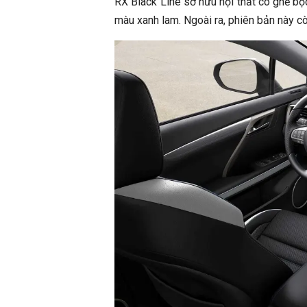
RX Black Line sở hữu nội thất có ghế bọc
màu xanh lam. Ngoài ra, phiên bản này cò