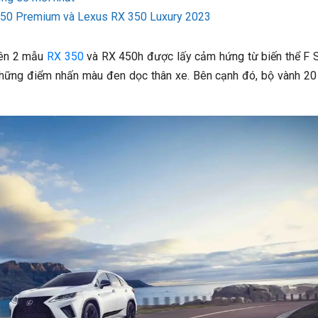
350 Premium và Lexus RX 350 Luxury 2023
rên 2 mẫu
RX 350
và RX 450h được lấy cảm hứng từ biến thể F 
g những điểm nhấn màu đen dọc thân xe. Bên cạnh đó, bộ vành 20