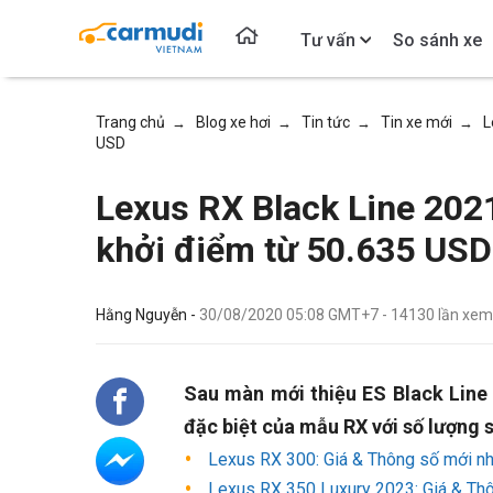
Tư vấn
So sánh xe
Trang chủ
Blog xe hơi
Tin tức
Tin xe mới
L
→
→
→
→
USD
Lexus RX Black Line 2021
khởi điểm từ 50.635 USD
Hằng Nguyễn -
30/08/2020 05:08 GMT+7
-
14130
lần xe
Sau màn mới thiệu ES Black Line 
đặc biệt của mẫu RX với số lượng s
Lexus RX 300: Giá & Thông số mới n
Lexus RX 350 Luxury 2023: Giá & Thô