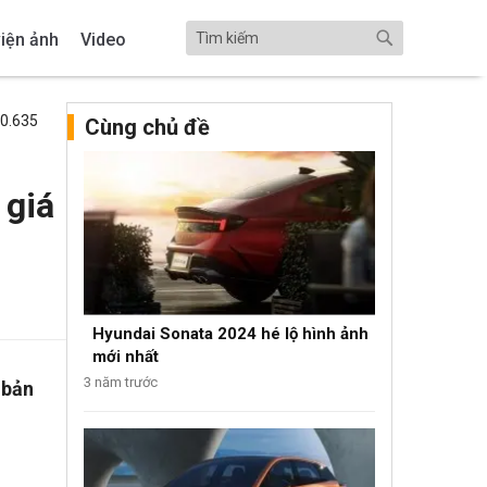
iện ảnh
Video
50.635
Cùng chủ đề
 giá
Hyundai Sonata 2024 hé lộ hình ảnh
mới nhất
3 năm trước
 bản