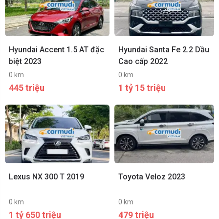
Hyundai Accent 1.5 AT đặc
Hyundai Santa Fe 2.2 Dầu
biệt 2023
Cao cấp 2022
0 km
0 km
445 triệu
1 tỷ 15 triệu
Lexus NX 300 T 2019
Toyota Veloz 2023
0 km
0 km
1 tỷ 650 triệu
479 triệu