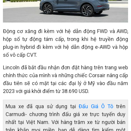
Động cơ xăng đi kèm với hệ dẫn động FWD và AWD,
hộp số tự động tám cấp, trong khi hệ truyền động
plug-in hybrid đi kèm với hệ dẫn động e-AWD và hộp
số vô cấp CVT.
Lincoln đã bắt đầu nhận đơn đặt hàng trên trang web
chính thức của mình và những chiếc Corsair nâng cấp
đầu tiên sẽ có mặt tại các đại lý ở Mỹ vào đầu năm
2023 với giá khởi điểm từ 38.690 USD.
Mua xe đã qua sử dụng tại
Đấu Giá Ô Tô
trên
Carmudi- chương trình đấu giá xe trực tuyến duy
nhất tại Việt Nam. Với hàng trăm xe từ người bán
trên khắp mọi miền, bạn dễ dàng tìm kiếm một