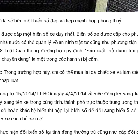
là sở hữu một biển số đẹp và hợp mệnh, hợp phong thuỷ.
ỉ được cấp một biển số xe duy nhất. Biển số xe được cấp cho p
 nhà nước có thể quản lý về an ninh trật tự cũng như phương tiện
8 Luật Giao thông đường bộ quy định: "Sản xuất, sử dụng trái
 chuyên dùng” là một trong các hành vi bị cấm.
c. Trong trường hợp này, chỉ có thể mua lại cả chiếc xe và làm cá
háp luật.
Thông tư 15/2014/TT-BCA ngày 4/4/2014 về việc đăng ký sang tê
 sang tên xe trong cùng tỉnh, thành phố trực thuộc trung ương th
4 số hoặc khác hệ biển thì nộp lại biển số để đổi sang biển 5 số
ý xe cho chủ xe mới.
thực hiện đổi biển số tại tỉnh đang thường trú cũng như cấp đổi