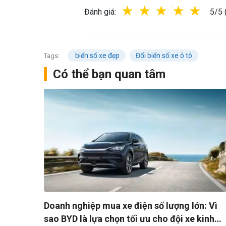
1 star
2 stars
3 stars
4 star
5 s
Đánh giá:
5/5 
biển số xe đẹp
Đổi biển số xe ô tô
Tags:
Có thể bạn quan tâm
Doanh nghiệp mua xe điện số lượng lớn: Vì
sao BYD là lựa chọn tối ưu cho đội xe kinh