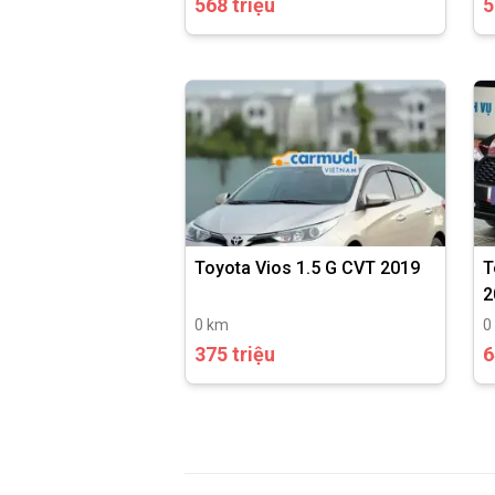
568 triệu
5
Toyota Vios 1.5 G CVT 2019
T
2
0 km
0
375 triệu
6