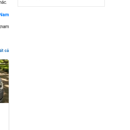
hác.
 Nam
tnam
ất cả