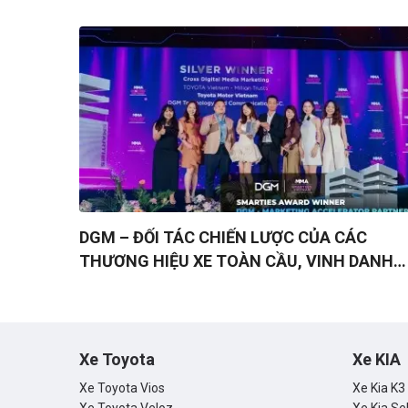
doanh?
DGM – ĐỐI TÁC CHIẾN LƯỢC CỦA CÁC
THƯƠNG HIỆU XE TOÀN CẦU, VINH DANH
TẠI MMA SMARTIES 2025 VỚI TRIẾT LÝ “AL
ROADS LEAD TO ROI”
Xe Toyota
Xe KIA
Xe Toyota Vios
Xe Kia K3