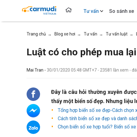
Tư vấn
So sánh xe
Trang chủ
Blog xe hơi
Tư vấn
Tư vấn luật
→
→
→
→
Luật có cho phép mua lại
Mai Tran -
30/01/2020 05:48 GMT+7
-
23581
lần xem
- đ
Đây là câu hỏi thường xuyên được 
thấy một biển số đẹp. Nhưng liệu 
Tổng hợp biển số xe đẹp-Cách chọn 
Cách tính biển số xe đẹp và danh sách
Chọn biển số xe hợp tuổi? Biển số x