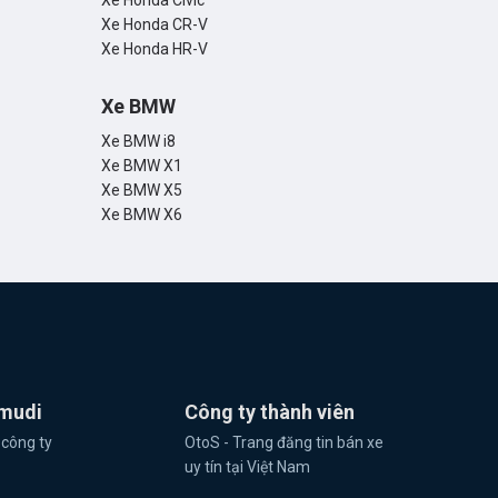
Xe Honda Civic
Xe Honda CR-V
Xe Honda HR-V
Xe BMW
Xe BMW i8
Xe BMW X1
Xe BMW X5
Xe BMW X6
mudi
Công ty thành viên
 công ty
OtoS - Trang đăng tin bán xe
uy tín tại Việt Nam