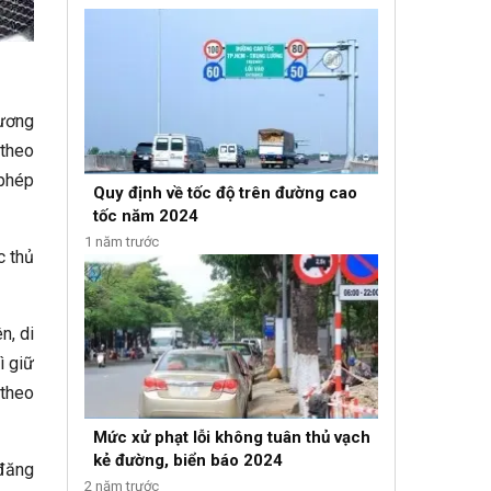
hương
 theo
 phép
Quy định về tốc độ trên đường cao
tốc năm 2024
1 năm trước
c thủ
n, di
ì giữ
 theo
Mức xử phạt lỗi không tuân thủ vạch
kẻ đường, biển báo 2024
 đăng
2 năm trước