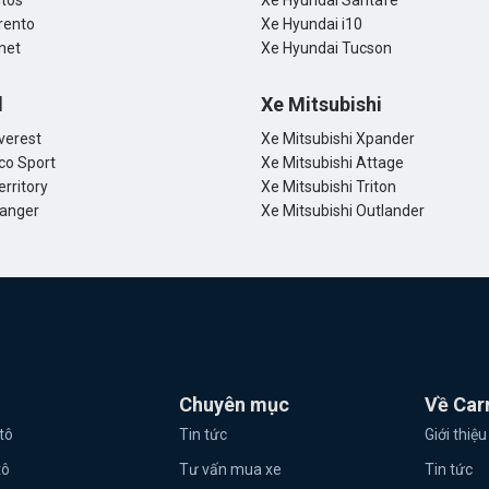
ltos
Xe Hyundai Santafe
rento
Xe Hyundai i10
net
Xe Hyundai Tucson
d
Xe Mitsubishi
verest
Xe Mitsubishi Xpander
co Sport
Xe Mitsubishi Attage
erritory
Xe Mitsubishi Triton
Ranger
Xe Mitsubishi Outlander
Chuyên mục
Về Car
tô
Tin tức
Giới thiệu
tô
Tư vấn mua xe
Tin tức