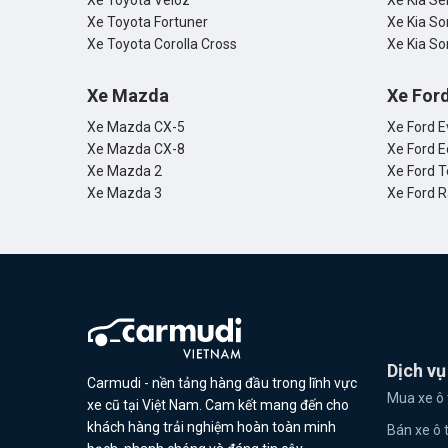
Xe Toyota Veloz
Xe Kia Se
Xe Toyota Fortuner
Xe Kia So
Xe Toyota Corolla Cross
Xe Kia So
Xe Mazda
Xe For
Xe Mazda CX-5
Xe Ford E
Xe Mazda CX-8
Xe Ford E
Xe Mazda 2
Xe Ford T
Xe Mazda 3
Xe Ford 
Dịch vụ
Carmudi - nền tảng hàng đầu trong lĩnh vực
Mua xe ô 
xe cũ tại Việt Nam. Cam kết mang đến cho
khách hàng trải nghiệm hoàn toàn minh
Bán xe ô 