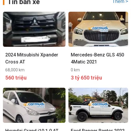
Tin bán xe
Thêm >
2024 Mitsubishi Xpander
Mercedes-Benz GLS 450
Cross AT
4Matic 2021
68,000 km
0 km
560 triệu
3 tỷ 650 triệu
Hyundai Grand i10 1.0 AT
Ford Ranger Raptor 2022