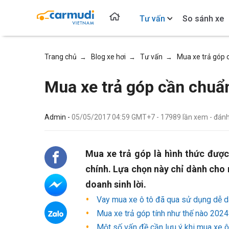
Tư vấn
So sánh xe
Trang chủ
Blog xe hơi
Tư vấn
Mua xe trả góp 
→
→
→
Mua xe trả góp cần chuẩn
Admin -
05/05/2017 04:59 GMT+7
-
17989
lần xem
- đán
Mua xe trả góp là hình thức được
chính. Lựa chọn này chỉ dành cho
doanh sinh lời.
Vay mua xe ô tô đã qua sử dụng dễ d
Mua xe trả góp tính như thế nào 2024
Một số vấn đề cần lưu ý khi mua xe ô