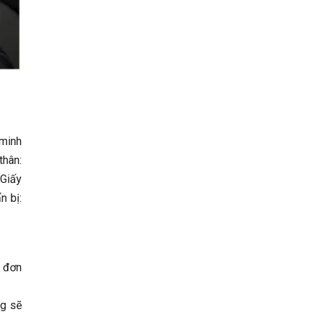
 minh
thân:
.
Giấy
n bị:
c đơn
ng sẽ