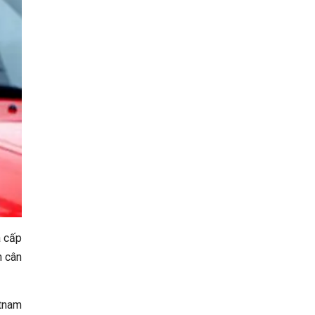
á cấp
n cân
tnam