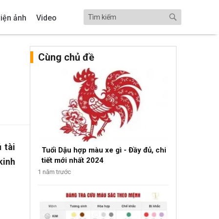
iện ảnh
Video
Cùng chủ đề
 tài
Tuổi Dậu hợp màu xe gì - Đầy đủ, chi
tiết mới nhất 2024
kinh
1 năm trước