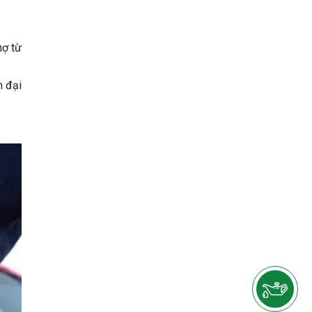
nợ từ
n đại