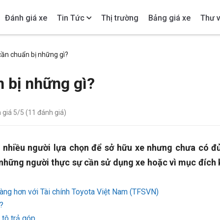
Đánh giá xe
Tin Tức
Thị trường
Bảng giá xe
Thư v
cần chuẩn bị những gì?
 bị những gì?
h giá
5
/5 (
11
đánh giá)
 nhiều người lựa chọn để sở hữu xe nhưng chưa có đủ
 những người thực sự cần sử dụng xe hoặc vì mục đích 
àng hơn với Tài chính Toyota Việt Nam (TFSVN)
?
 tô trả góp