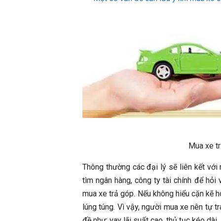
Mua xe tr
Thông thường các đại lý sẽ liên kết với
tìm ngân hàng, công ty tài chính để hỏi 
mua xe trả góp. Nếu không hiểu cặn kẽ h
lúng túng.
Vì vậy, người mua xe nên tự t
đề như: vay lãi suất cao, thủ tục kéo dài