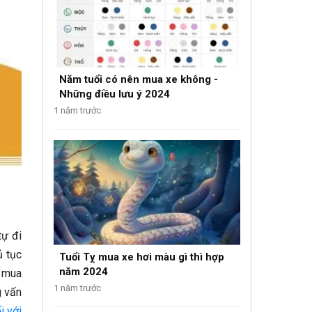
Năm tuổi có nên mua xe không -
Những điều lưu ý 2024
1 năm trước
tự đi
ủ tục
Tuổi Tỵ mua xe hơi màu gì thì hợp
năm 2024
i mua
1 năm trước
g vấn
i với