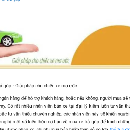
ả góp - Giải pháp cho chiếc xe mơ ước
 ngân hàng để hỗ trợ khách hàng, hoặc nếu không, người mua sẽ 
vay.
Có rất nhiều nhân viên bán xe tại đại lý kiêm luôn tư vấn th
oặc tư vấn thiếu chuyên nghiệp, các nhân viên này sẽ khiến ngườ
rang bị một số kiến thức cơ bản về mua xe trả góp để tránh nhữn
, lâu được nhận xe, chi phí mua bảo hiểm thân vỏ xe lớn,
thủ tục đố