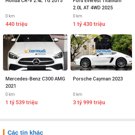
Honda CR-V 2.4L TG 2015
Ford Everest Titanium
2.0L AT 4WD 2025
0 km
0 km
440 triệu
1 tỷ 430 triệu
Mercedes-Benz C300 AMG
Porsche Cayman 2023
2021
0 km
0 km
1 tỷ 539 triệu
3 tỷ 999 triệu
Các tin khác