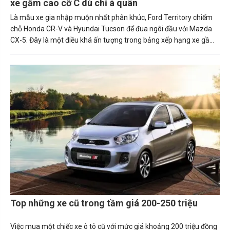
xe gầm cao cỡ C dù chỉ á quân
Là mẫu xe gia nhập muộn nhất phân khúc, Ford Territory chiếm
chỗ Honda CR-V và Hyundai Tucson để đua ngôi đầu với Mazda
CX-5. Đây là một điều khá ấn tượng trong bảng xếp hạng xe gầm
cao cỡ C. Cùng Carmudi tìm hiểu nhé.
Top những xe cũ trong tầm giá 200-250 triệu
Việc mua một chiếc xe ô tô cũ với mức giá khoảng 200 triệu đồng