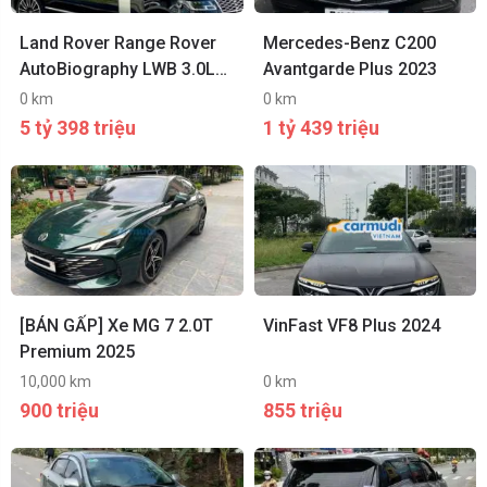
Land Rover Range Rover
Mercedes-Benz C200
AutoBiography LWB 3.0L
Avantgarde Plus 2023
2021
0 km
0 km
5 tỷ 398 triệu
1 tỷ 439 triệu
[BÁN GẤP] Xe MG 7 2.0T
VinFast VF8 Plus 2024
Premium 2025
10,000 km
0 km
900 triệu
855 triệu