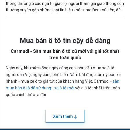
thông thường ở các ngã tư giao lộ, người tham gia giao thông còn
thường xuyên gặp những loại tín hiệu khác như: Đèn mũi tên, đèn
2 màu dành cho người đi bộ hoặc những nơi có đường sắt, phà,
cầu... Sau đây là ý nghĩa những loại đèn giao thông để giúp bạn
tuân thủ đúng quy định.
Mua bán ô tô tin cậy dễ dàng
Carmudi - Sàn mua bán ô tô cũ mới với giá tốt nhất
trên toàn quốc
Ngày nay, khi mức sống ngày càng cao, nhu cầu mua xe ô tô
người dân Việt ngày càng phổ biến. Nắm bắt được tâm lý bán xe
nhanh - mua xe ô tô giá tốt của khách hàng Việt, Carmudi -
sàn
mua bán ô tô đã sử dụng - xe ô tô mới
với giá tốt nhất trên toàn
quốc chính thức ra đời.
Xem thêm