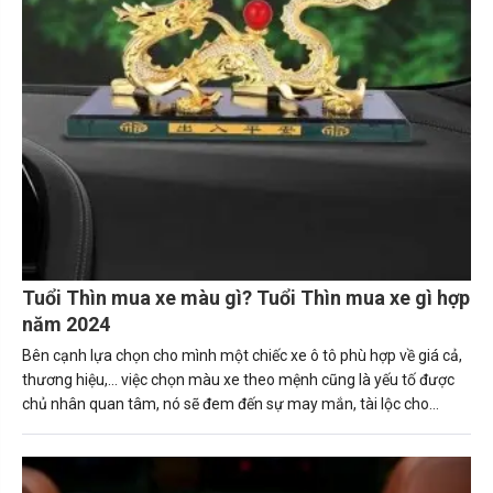
Tuổi Thìn mua xe màu gì? Tuổi Thìn mua xe gì hợp
năm 2024
Bên cạnh lựa chọn cho mình một chiếc xe ô tô phù hợp về giá cả,
thương hiệu,... việc chọn màu xe theo mệnh cũng là yếu tố được
chủ nhân quan tâm, nó sẽ đem đến sự may mắn, tài lộc cho
người sở hữu. Trong bài viết này, Carmudi sẽ tư vấn về những
nguyên tắc giúp người tuổi Thìn (Bính Thìn, Canh Thìn, Giáp Thìn.
Mậu Thìn, Nhâm Thìn) mua được chiếc xe ô tô phù hợp. Tuổi thìn