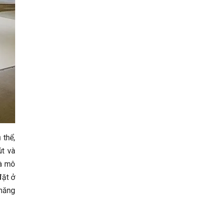
 thể,
út và
và mô
đặt ở
 năng