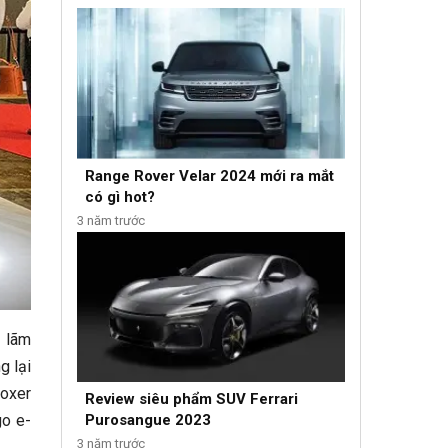
Range Rover Velar 2024 mới ra mắt
có gì hot?
3 năm trước
n lãm
g lại
Boxer
Review siêu phẩm SUV Ferrari
go e-
Purosangue 2023
3 năm trước