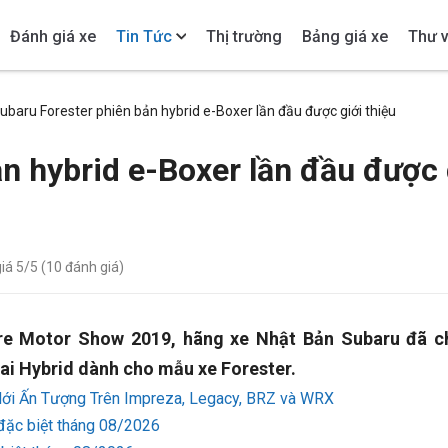
Đánh giá xe
Tin Tức
Thị trường
Bảng giá xe
Thư v
ubaru Forester phiên bản hybrid e-Boxer lần đầu được giới thiệu
n hybrid e-Boxer lần đầu được 
giá
5
/5 (
10
đánh giá)
re Motor Show 2019, hãng xe Nhật Bản Subaru đã c
lai Hybrid dành cho mẫu xe Forester.
ới Ấn Tượng Trên Impreza, Legacy, BRZ và WRX
đặc biệt tháng 08/2026