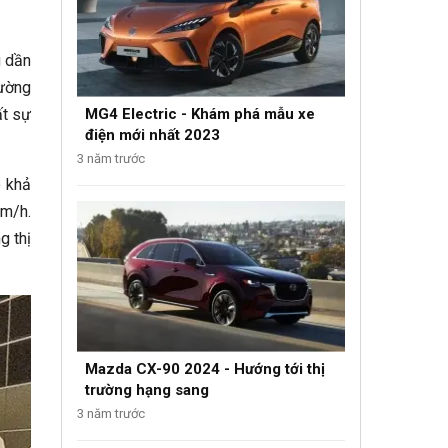
g dần
hường
MG4 Electric - Khám phá mẫu xe
ất sự
điện mới nhất 2023
3 năm trước
ó khả
km/h.
g thị
Mazda CX-90 2024 - Hướng tới thị
trường hạng sang
3 năm trước