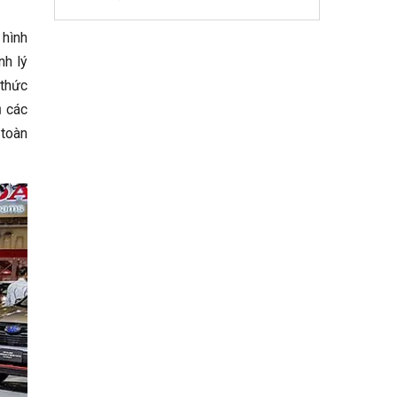
 hình
nh lý
 thức
ủ các
 toàn