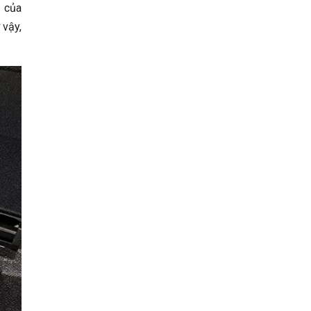
m của
 vậy,