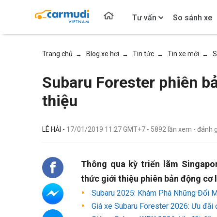
Tư vấn
So sánh xe
Trang chủ
Blog xe hơi
Tin tức
Tin xe mới
S
→
→
→
→
Subaru Forester phiên bả
thiệu
LÊ HẢI -
17/01/2019 11:27 GMT+7
-
5892
lần xem
- đánh 
Thông qua kỳ triển lãm Singapo
thức giới thiệu phiên bản động cơ 
Subaru 2025: Khám Phá Những Đổi M
Giá xe Subaru Forester 2026: Ưu đãi 