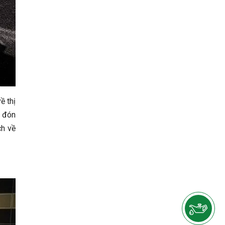
ề thị
ẽ đón
ch về