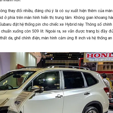
ông thay đổi nhiều, đáng chú ý là có sự xuất hiện thêm của màn
 ở phía trên màn hình hiển thị trung tâm. Không gian khoang hà
g Subaru đặt hệ thống pin cho chiếc xe Hybrid này. Thông số chính
u chuẩn xuống còn 509 lít. Ngoài ra, xe vẫn được trang bị đầy đ
 thất da, ghế chỉnh điện, màn hình cảm ứng 8 inch và hệ thống an