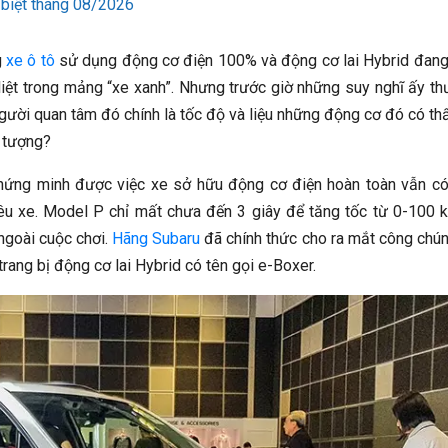
biệt tháng 08/2026
g
xe ô tô
sử dụng động cơ điện 100% và động cơ lai Hybrid đan
iệt trong mảng “xe xanh”. Nhưng trước giờ những suy nghĩ ấy t
người quan tâm đó chính là tốc độ và liệu những động cơ đó có th
n tượng?
chứng minh được việc xe sở hữu động cơ điện hoàn toàn vẫn c
êu xe. Model P chỉ mất chưa đến 3 giây để tăng tốc từ 0-100 
ngoài cuộc chơi.
Hãng Subaru
đã chính thức cho ra mắt công chún
ang bị động cơ lai Hybrid có tên gọi e-Boxer.