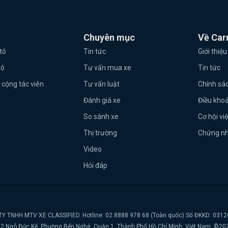
Chuyên mục
Về Car
tô
Tin tức
Giới thiệu
tô
Tư vấn mua xe
Tin tức
 cộng tác viên
Tư vấn luật
Chính sá
Đánh giá xe
Điều kho
So sánh xe
Cơ hội vi
Thị trường
Chứng n
Video
Hỏi đáp
Y TNHH MTV XE CLASSIFIED. Hotline: 02 8888 978 68 (Toàn quốc) Số ĐKKD: 031
t, 2 Ngô Đức Kế, Phường Bến Nghé, Quận 1, Thành Phố Hồ Chí Minh, Việt Nam. ©20