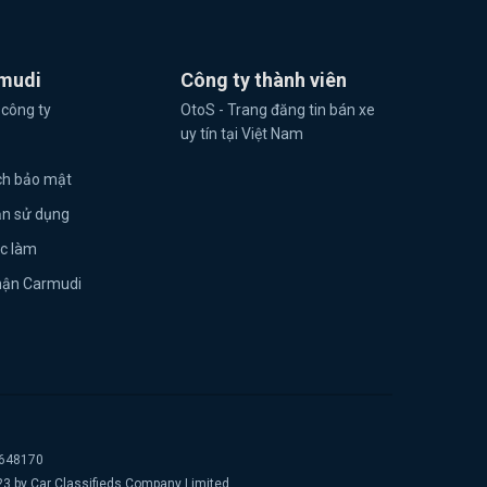
mudi
Công ty thành viên
 công ty
OtoS - Trang đăng tin bán xe
uy tín tại Việt Nam
ch bảo mật
ản sử dụng
ệc làm
hận Carmudi
2648170
23 by Car Classifieds Company Limited.