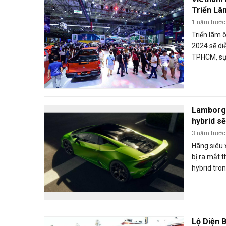
Triển Lã
Tháng 1
1 năm trước
Triển lãm 
2024 sẽ diễ
TPHCM, sự t
nhất ngành
hàng loạt d
Lamborgh
hybrid s
3 năm trước
Hãng siêu 
bị ra mắt t
hybrid tro
hiểu chiếc 
Lộ Diện 