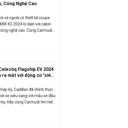
p, Công Nghệ Cao
ới vẻ ngoài có thiết kế coupe
BMW X2 2024 lộ diện với cabin
 công nghệ cao. Cùng Carmudi
hé!
 Celestiq Flagship EV 2024
 ra mắt với động cơ "siêu
thập kỷ, Cadillac đã chính thức
 giới xe siêu sang với mẫu xe đầu
tiq. Hãy cùng Carmudi tìm hiểu
elestiq Flagship EV 2024 chạy
nhé!