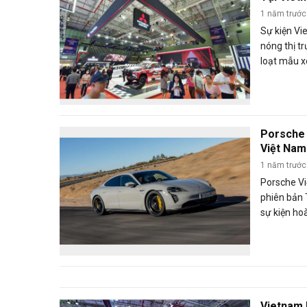
1 năm trước
Sự kiện V
nóng thị t
loạt mẫu xe
được trình 
dùng Việt
nghệ mới n
Porsche 
Việt Nam
Đồng
1 năm trước
Porsche Vi
phiên bản 
sự kiện ho
Trung tâm 
Vietnam