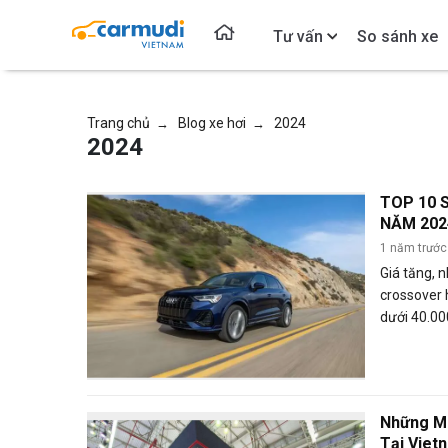
Tư vấn
So sánh xe
Trang chủ
Blog xe hơi
2024
→
→
2024
TOP 10 
NĂM 202
CẤP, GIÁ
1 năm trước
Giá tăng, 
crossover 
dưới 40.00
Những Mà
Tại Viet