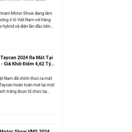
ietnam Motor Show đang làm
rường ô tô Việt Nam với hàng
 hybrid và điện lần đầu tiên
làng. Đây là cơ hội để người tiêu
 Nam trải nghiệm những công
hất của ngành ô tô thế giới.
Taycan 2024 Ra Mắt Tại
 - Giá Khởi Điểm 4,62 Tỷ
ệt Nam đã chính thức ra mắt
Taycan hoàn toàn mới tại một
ành tráng được tổ chức tại
Porsche Sài Gòn.
 Motor Show VMS 2024: