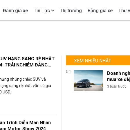
Đánh giá xe
Tin Tức
Thị trường
Bảng giá xe
Thư v
SUV HẠNG SANG RẺ NHẤT
XEM NHIỀU NHẤT
4: TRẢI NGHIỆM ĐẲNG
 CẢ BÌNH DÂN
01
Doanh ngh
mua xe đi
nhưng những chiếc SUV và
lượng lớn: 
hạng sang rẻ nhất vẫn có giá
3 tuần trước
sao BYD là
0 USD.
chọn tối ư
đội xe kin
doanh?
n Trình Diễn Mãn Nhãn
nam Motor Show 2024