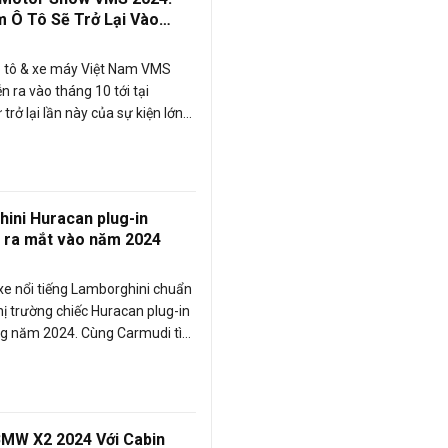
m Ô Tô Sẽ Trở Lại Vào
0/2024
ô tô & xe máy Việt Nam VMS
n ra vào tháng 10 tới tại
rở lại lần này của sự kiện lớn
 xe hứa hẹn sẽ là nơi bùng nổ
òng xe mới tại thị trường.
ini Huracan plug-in
ẽ ra mắt vào năm 2024
xe nổi tiếng Lamborghini chuẩn
hị trường chiếc Huracan plug-in
ng năm 2024. Cùng Carmudi tìm
siêu xe này nhé!
BMW X2 2024 Với Cabin