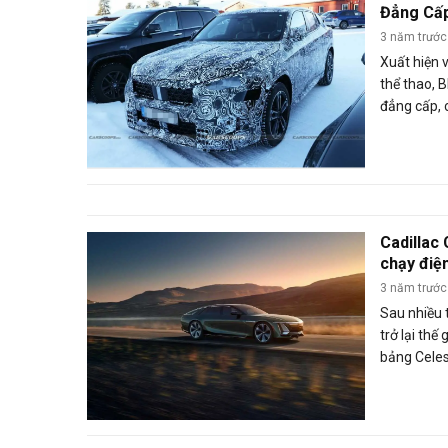
Đẳng Cấ
3 năm trước
Xuất hiện v
thể thao, 
đẳng cấp,
tìm hiểu n
Cadillac
chạy điện
khủng"
3 năm trước
Sau nhiều 
trở lại thế
bảng Celes
Cadillac C
điện có gì 