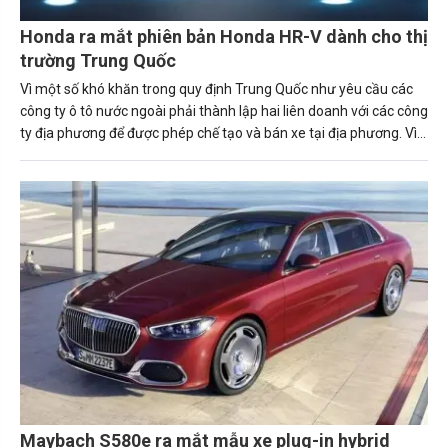
Honda ra mắt phiên bản Honda HR-V dành cho thị
trường Trung Quốc
Vì một số khó khăn trong quy định Trung Quốc như yêu cầu các
công ty ô tô nước ngoài phải thành lập hai liên doanh với các công
ty địa phương để được phép chế tạo và bán xe tại địa phương. Vì
vậy, mà Honda ra mắt thêm 1 phiên bản Honda HR-V tại thị
trường Trung Quốc vào đầu năm nay.
Maybach S580e ra mắt mẫu xe plug-in hybrid