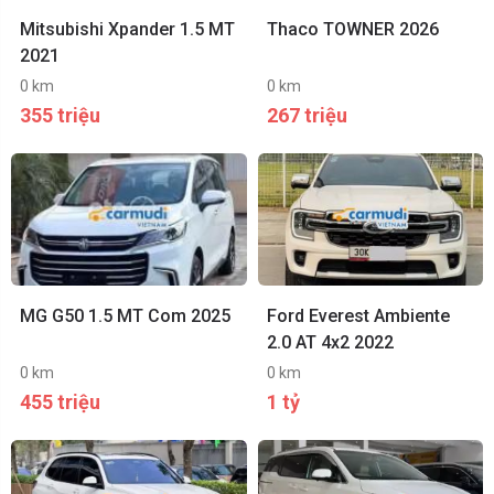
Mitsubishi Xpander 1.5 MT
Thaco TOWNER 2026
2021
0 km
0 km
355 triệu
267 triệu
MG G50 1.5 MT Com 2025
Ford Everest Ambiente
2.0 AT 4x2 2022
0 km
0 km
455 triệu
1 tỷ