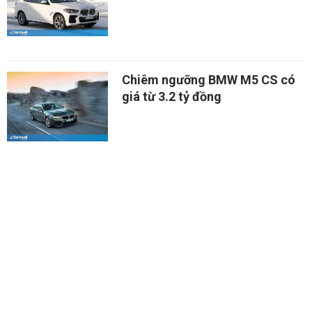
Chiêm ngưỡng BMW M5 CS có
giá từ 3.2 tỷ đồng
Top 4 xe BMW mui trần đẳng
cấp và đẹp nhất 2021
Ngôi vương hãng xe sang bán
chạy nhất tại Mỹ năm 2020