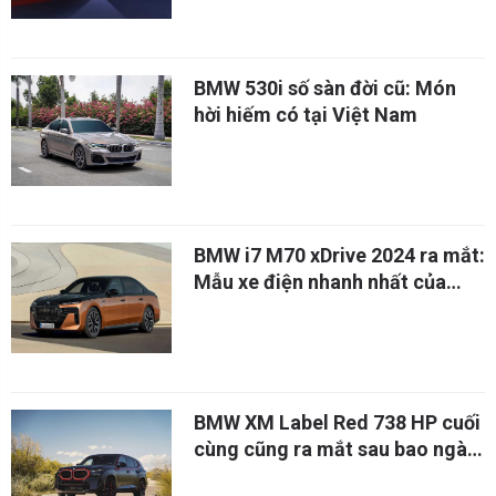
BMW 530i số sàn đời cũ: Món
hời hiếm có tại Việt Nam
BMW i7 M70 xDrive 2024 ra mắt:
Mẫu xe điện nhanh nhất của
hãng?
BMW XM Label Red 738 HP cuối
cùng cũng ra mắt sau bao ngày
mong đợi