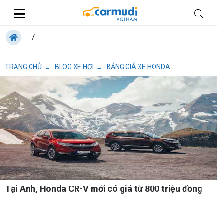
/
TRANG CHỦ
BLOG XE HƠI
BẢNG GIÁ XE HONDA
→
→
Tại Anh, Honda CR-V mới có giá từ 800 triệu đồng