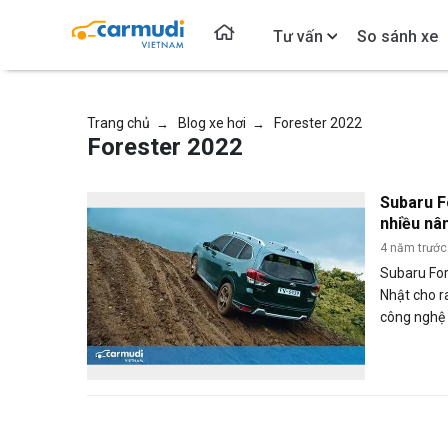
Tư vấn
So sánh xe
Trang chủ
Blog xe hơi
Forester 2022
→
→
Forester 2022
Subaru F
nhiều nâ
4 năm trước
Subaru Fo
Nhật cho r
công nghệ a
được bán ở