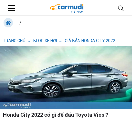
/
TRANG CHỦ
BLOG XE HƠI
GIÁ BÁN HONDA CITY 2022
→
→
Honda City 2022 có gì để đấu Toyota Vios ?