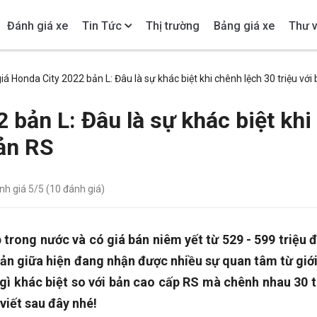
Đánh giá xe
Tin Tức
Thị trường
Bảng giá xe
Thư v
iá Honda City 2022 bản L: Đâu là sự khác biệt khi chênh lệch 30 triệu với
 bản L: Đâu là sự khác biệt khi
bản RS
ánh giá
5
/5 (
10
đánh giá)
 trong nước và có giá bán niêm yết từ 529 - 599 triệu 
bản giữa hiện đang nhận được nhiều sự quan tâm từ giớ
gì khác biệt so với bản cao cấp RS mà chênh nhau 30 t
viết sau đây nhé!