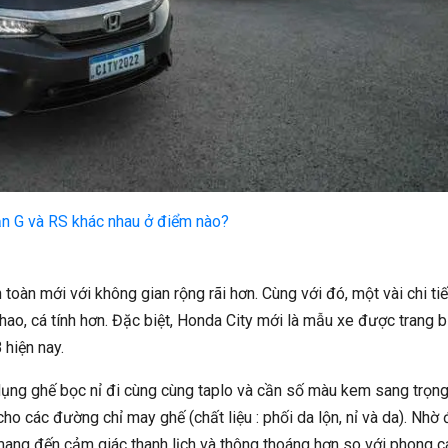
n G và RS khác nhau ở điểm nào?
toàn mới với không gian rộng rãi hơn. Cùng với đó, một vài chi tiế
hao, cá tính hơn. Đặc biệt, Honda City mới là mẫu xe được trang b
 hiện nay.
dụng ghế bọc nỉ đi cùng cùng taplo và cần số màu kem sang trọng
o các đường chỉ may ghế (chất liệu : phối da lộn, nỉ và da). Nhờ 
mang đến cảm giác thanh lịch và thông thoáng hơn so với phong c