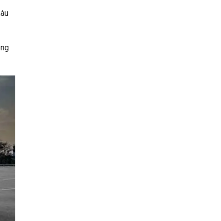
màu
ong