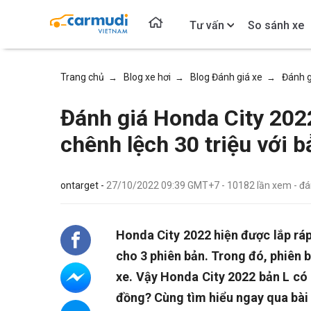
Tư vấn
So sánh xe
Trang chủ
Blog xe hơi
Blog Đánh giá xe
Đánh g
→
→
→
Đánh giá Honda City 2022
chênh lệch 30 triệu với 
ontarget -
27/10/2022 09:39 GMT+7
-
10182
lần xem
- đ
Honda City 2022 hiện được lắp ráp
cho 3 phiên bản. Trong đó, phiên 
xe. Vậy Honda City 2022 bản L có 
đồng? Cùng tìm hiểu ngay qua bài 