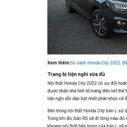
Xem thêm:
So sánh Honda City 2022: Bả
Trang bị tiện nghi vừa đủ
Nội thất Honda City 2022 có sự đổi hoàn 
được nhấn nhá tinh tế mang đến nét thể t
tiện nghi dồi dào bật nhất phân khúc cỡ B
Bên trong nội thất Honda City bản L sử 
Trong khi đó, bản RS sẽ đi tông màu đỏ ch
khoang nội thất bên trong của bản L sẽ 