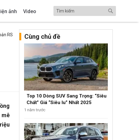
iện ảnh
Video
 bản RS
Cùng chủ đề
Top 10 Dòng SUV Sang Trọng: “Siêu
Chất” Giá “Siêu Iu” Nhất 2025
đồng
1 năm trước
i mê
riệu