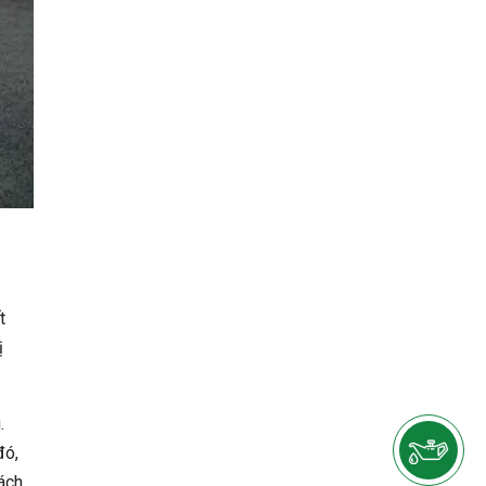
t
ị
.
đó,
ách