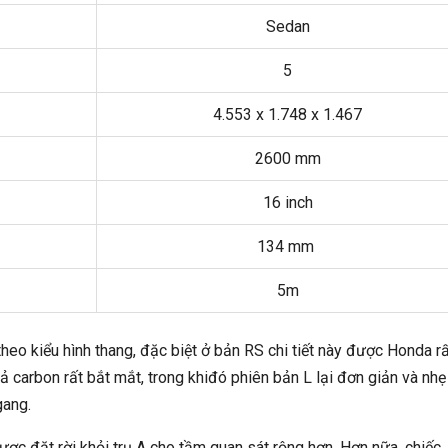
Sedan
5
4.553 x 1.748 x 1.467
2600 mm
16 inch
134 mm
5m
eo kiểu hình thang, đặc biệt ở bản RS chi tiết này được Honda rấ
iả carbon rất bắt mắt, trong khiđó phiên bản L lại đơn giản và nhẹ
gang.
ợc đặt rời khỏi trụ A cho tầm quan sát rộng hơn. Hơn nữa, chiếc