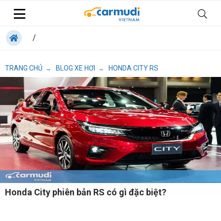
/
TRANG CHỦ
BLOG XE HƠI
HONDA CITY RS
→
→
Honda City phiên bản RS có gì đặc biệt?