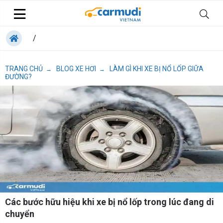
/
TRANG CHỦ
BLOG XE HƠI
LÀM GÌ KHI XE BỊ NỔ LỐP GIỮA
→
→
ĐƯỜNG?
Các bước hữu hiệu khi xe bị nổ lốp trong lúc đang di
chuyển