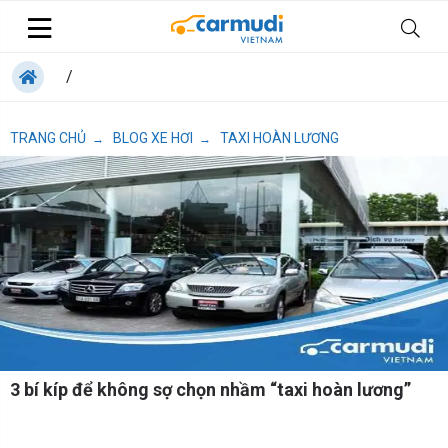
/
TRANG CHỦ
BLOG XE HƠI
TAXI HOÀN LƯƠNG
→
→
3 bí kíp để không sợ chọn nhầm “taxi hoàn lương”