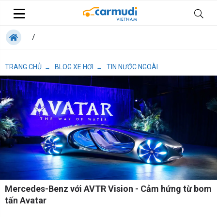
/
TRANG CHỦ
BLOG XE HƠI
TIN NƯỚC NGOÀI
→
→
Mercedes-Benz với AVTR Vision - Cảm hứng từ bom
tấn Avatar