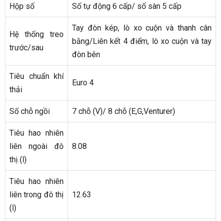
Hộp số
Số tự động 6 cấp/ số sàn 5 cấp
Tay đòn kép, lò xo cuộn và thanh cân
Hệ thống treo
bằng/Liên kết 4 điểm, lò xo cuộn và tay
trước/sau
đòn bên
Tiêu chuẩn khí
Euro 4
thải
Số chỗ ngồi
7 chỗ (V)/ 8 chỗ (E,G,Venturer)
Tiêu hao nhiên
liên ngoài đô
8.08
thị (l)
Tiêu hao nhiên
liên trong đô thị
12.63
(l)