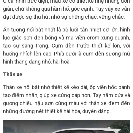
Ở cái nhìn trực diện, mẫu xe có thiết kế nhẹ nhàng đơn
giản, chứ không quá hầm hố, góc cạnh. Tuy vậy xe vẫn
đạt được sự thu hút nhờ sự chững chạc, vững chắc.
Ấn tượng nổi bật nhất là bộ lưới tản nhiệt cỡ lớn, hình
lục giác sơn đen bóng và mạ viền crom xung quanh,
tạo sự sang trọng. Cụm đèn trước thiết kế lớn, với
hướng nhích lên cao. Phía dưới là cụm đèn sương mù
hình thang dạng nhỏ, hài hoà.
Thân xe
Thân xe nổi bật nhờ thiết kế kéo dài, ốp viền hốc bánh
tạo điểm nhấn, giúp xe cứng cáp hơn. Tay nắm cửa và
gương chiếu hậu sơn cùng màu với thân xe đem đến
những đường nét thiết kế hài hòa, duyên dáng.