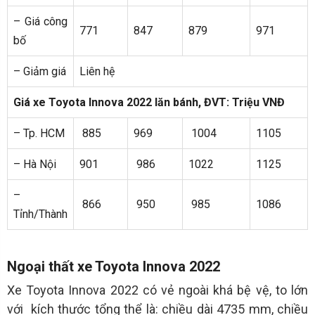
– Giá công
771
847
879
971
bố
– Giảm giá
Liên hệ
Giá xe Toyota Innova 2022 lăn bánh, ĐVT: Triệu VNĐ
– Tp. HCM
885
969
1004
1105
– Hà Nội
901
986
1022
1125
–
866
950
985
1086
Tỉnh/Thành
Ngoại thất xe Toyota Innova 2022
Xe Toyota Innova 2022 có vẻ ngoài khá bệ vệ, to lớn
với kích thước tổng thể là: chiều dài 4735 mm, chiều