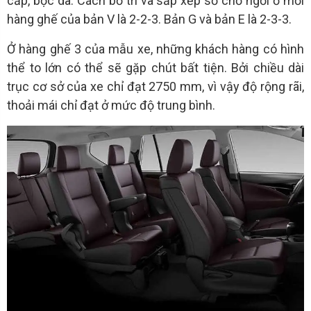
cấp, bọc da. Cách bố trí và sắp xếp số chỗ ngồi ở mỗi
hàng ghế của bản V là 2-2-3. Bản G và bản E là 2-3-3.
Ở hàng ghế 3 của mẫu xe, những khách hàng có hình
thể to lớn có thể sẽ gặp chút bất tiện. Bởi chiều dài
trục cơ sở của xe chỉ đạt 2750 mm, vì vậy độ rộng rãi,
thoải mái chỉ đạt ở mức độ trung bình.