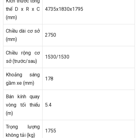
Kích thước tổng
thể D x R x C
4735x1830x1795
(mm)
Chiều dài cơ sở
2750
(mm)
Chiều rộng cơ
1530/1530
sở (trước/sau)
Khoảng sáng
178
gầm xe (mm)
Bán kính quay
vòng tối thiểu
5.4
(m)
Trọng lượng
1755
không tải (kg)