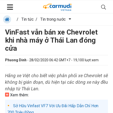
/
Tin tức
/
Tin trong nước
VinFast vẫn bán xe Chevrolet
khi nhà máy ở Thái Lan đóng
cửa
Phuong Dinh
-
28/02/2020 06:42 GMT+7
-
19,100
luợt xem
Hãng xe Việt cho biết việc phân phối xe Chevrolet sẽ
không bị gián đoạn, dù hiện tại các dòng xe này đều
nhập từ Thái Lan.
Xem thêm:
Sở Hữu Vinfast VF7 Với Ưu Đãi Hấp Dẫn Chỉ Hơn
700 Triệu Đồng