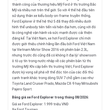
thành công của thương hiệu Mỹ Ford ở thị trường Bắc
Mỹ và nhiều nơi trên thế giới. So với 4 thế hệ đầu tiên
sử dụng thân xe kiểu body-on-frame truyền thống,
Ford Explorer ở thế hệ thứ 5 đã thay đổi nhiều dưới
hình thể unibody tiên tiến và hiện đại hơn, cùng với đó
là công nghệ vận hành và sức mạnh được cải thiện
đáng kể. Tại Việt Nam, xe hơi Ford Explorer chỉ mới
được giới thiệu chính hãng lần đầu bởi Ford Việt Nam
tại
Vietnam Motor Show
2016 với phiên bản 2.3L,
nhưng trước đó cũng đã có không ít đại lý/
showroom
ô tô
uy tín trong nước nhập về các phiên bản từ thị
trường Mỹ. Khi cập bến thị trường Việt, Ford Explorer
được kỳ vọng sẽ phá vỡ thế độc tôn của các đối thủ
cạnh tranh khác trong dòng SUV
7 chỗ
gầm cao như
Toyota Land Cruiser Prado, Mazda CX-9 hay Mitsubishi
Pajero Sport.
Bảng
giá xe Ford Explorer
trong tháng 08/2026:
Giá xe Ford Explorer: 1.999 triệu VNĐ
Xe Ford Tourneo