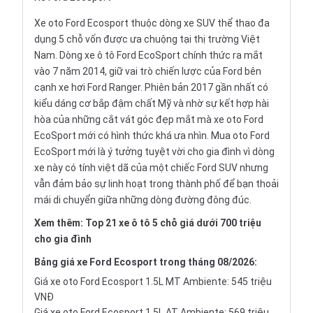
Xe oto Ford Ecosport thuộc dòng
xe SUV
thể thao đa
dụng
5 chỗ
vốn được ưa chuộng tại thị trường Việt
Nam. Dòng xe ô tô Ford EcoSport chính thức ra mắt
vào 7 năm 2014, giữ vai trò chiến lược của Ford bên
cạnh xe hơi Ford Ranger. Phiên bản 2017 gần nhất có
kiểu dáng cơ bắp đậm chất Mỹ và nhờ sự kết hợp hài
hòa của những cắt vát góc đẹp mắt mà xe oto Ford
EcoSport mới có hình thức khá ưa nhìn. Mua oto Ford
EcoSport mới là ý tưởng tuyệt vời cho gia đình vì dòng
xe này có tính việt dã của một chiếc
Ford SUV
nhưng
vẫn đảm bảo sự linh hoạt trong thành phố để bạn thoải
mái di chuyển giữa những dòng đường đông đúc.
Xem thêm:
Top 21 xe ô tô 5 chỗ giá dưới 700 triệu
cho gia đình
Bảng
giá xe Ford Ecosport
trong tháng 08/2026:
Giá xe oto Ford Ecosport 1.5L MT Ambiente: 545 triệu
VNĐ
Giá xe oto Ford Ecosport 1.5L AT Ambiente: 569 triệu