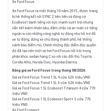
Xe Ford Focus
Xe Ford Focus ra mắt tháng 10 năm 2015 , được trang
bị hệ thống kết nối SYNC 2 tiên tiến và động cơ
EcoBoost danh tiếng với sức mạnh vượt trội nhưng
vẫn tiết kiệm nhiên liệu, đầm chắc và an toàn có tiếng
ngoài ra còn những công nghệ tự động như hỗ trợ đỗ
xe tự động, dừng xe chủ động thành phố, hệ thống
cảnh báo điểm mù. Chính những đặc điểm độc quyền
đó đã tạo nên một xe hơi Ford Focus nổi trội trong
phân khúc
sedan
hạng C so với các đổi thủ
Toyota
Corolla Altis
,
Honda Civic
,
Hyundai Elantra
.
Bảng
giá xe Ford Focus
trong tháng 08/2026:
Giá xe Ford Focus Trend 1.5L 4 cửa: 626 triệu VNĐ
Giá xe Ford Focus Trend 1.5L 5 cửa: 626 triệu VNĐ
Giá xe Ford Focus 1.5L Ecoboost Titanium 4 cửa: 770
triệu VNĐ
Giá xe Ford Focus 1.5L Ecoboost Spot+ 5 cửa: 770
triệu VNĐ
Xe Ford Ecosport