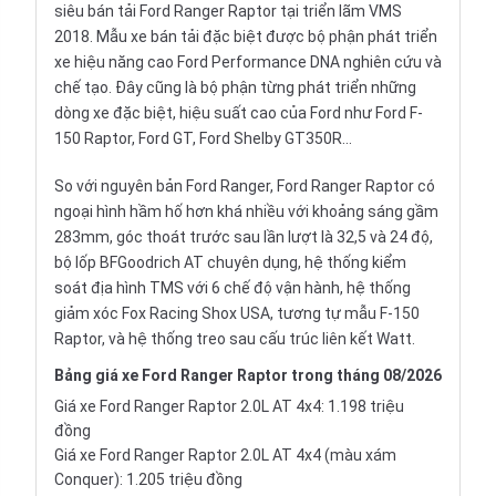
siêu bán tải Ford Ranger Raptor tại triển lãm
VMS
2018
. Mẫu xe bán tải đặc biệt được bộ phận phát triển
xe hiệu năng cao
Ford Performance DNA
nghiên cứu và
chế tạo. Đây cũng là bộ phận từng phát triển những
dòng xe đặc biệt, hiệu suất cao của Ford như Ford F-
150 Raptor, Ford GT, Ford Shelby GT350R...
So với nguyên bản Ford Ranger, Ford Ranger Raptor có
ngoại hình hầm hố hơn khá nhiều với khoảng sáng gầm
283mm, góc thoát trước sau lần lượt là 32,5 và 24 độ,
bộ lốp BFGoodrich AT chuyên dụng, hệ thống kiểm
soát địa hình TMS với 6 chế độ vận hành, hệ thống
giảm xóc Fox Racing Shox USA, tương tự mẫu F-150
Raptor, và hệ thống treo sau cấu trúc liên kết Watt.
Bảng
giá xe Ford Ranger Raptor
trong tháng 08/2026
Giá xe Ford Ranger Raptor 2.0L AT 4x4: 1.198 triệu
đồng
Giá xe Ford Ranger Raptor 2.0L AT 4x4 (màu xám
Conquer): 1.205 triệu đồng