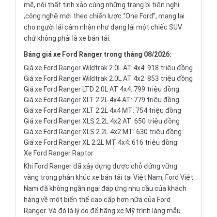
mẽ, nội thất tinh xảo cùng những trang bị tiện nghi
,công nghệ mới theo chiến lược “One Ford”, mang lại
cho người lái cảm nhận như đang lái một chiếc SUV
chứ không phải là
xe bán tải
.
Bảng
giá xe Ford Ranger
trong tháng 08/2026:
Giá xe Ford Ranger Wildtrak 2.0L AT 4x4: 918 triệu đồng
Giá xe Ford Ranger Wildtrak 2.0L AT 4x2: 853 triệu đồng
Giá xe Ford Ranger LTD 2.0L AT 4x4: 799 triệu đồng
Giá xe Ford Ranger XLT 2.2L 4x4 AT: 779 triệu đồng
Giá xe Ford Ranger XLT 2.2L 4x4 MT: 754 triệu đồng
Giá xe Ford Ranger XLS 2.2L 4x2 AT: 650 triệu đồng
Giá xe Ford Ranger XLS 2.2L 4x2 MT: 630 triệu đồng
Giá xe Ford Ranger XL 2.2L MT 4x4: 616 triệu đồng
Xe Ford Ranger Raptor
Khi Ford Ranger đã xây dựng được chỗ đứng vững
vàng trong phân khúc xe bán tải tại Việt Nam, Ford Việt
Nam đã không ngần ngại đáp ứng nhu cầu của khách
hàng về một biến thể cao cấp hơn nữa của Ford
Ranger. Và đó là lý do để hãng xe Mỹ trình làng mẫu