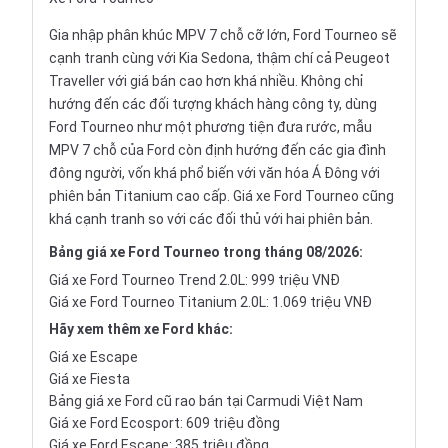
Gia nhập phân khúc
MPV
7 chỗ cỡ lớn, Ford Tourneo sẽ
cạnh tranh cùng với
Kia Sedona
, thậm chí cả Peugeot
Traveller với giá bán cao hơn khá nhiều. Không chỉ
hướng đến các đối tượng khách hàng công ty, dùng
Ford Tourneo như một phương tiện đưa rước, mẫu
MPV 7 chỗ của Ford
còn định hướng đến các gia đình
đông người, vốn khá phổ biến với văn hóa Á Đông với
phiên bản Titanium cao cấp. Giá xe Ford Tourneo cũng
khá cạnh tranh so với các đối thủ với hai phiên bản.
Bảng
giá xe Ford Tourneo
trong tháng 08/2026:
Giá xe Ford Tourneo Trend 2.0L: 999 triệu VNĐ
Giá xe Ford Tourneo Titanium 2.0L: 1.069 triệu VNĐ
Hãy xem thêm xe Ford khác:
Giá xe Escape
Giá xe Fiesta
Bảng giá xe Ford cũ rao bán tại Carmudi Việt Nam
Giá xe Ford Ecosport: 609 triệu đồng
Giá xe
Ford Escape: 385 triệu đồng