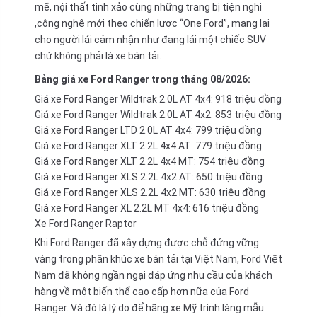
mẽ, nội thất tinh xảo cùng những trang bị tiện nghi
,công nghệ mới theo chiến lược “One Ford”, mang lại
cho người lái cảm nhận như đang lái một chiếc SUV
chứ không phải là
xe bán tải
.
Bảng
giá xe Ford Ranger
trong tháng 08/2026:
Giá xe Ford Ranger Wildtrak 2.0L AT 4x4: 918 triệu đồng
Giá xe Ford Ranger Wildtrak 2.0L AT 4x2: 853 triệu đồng
Giá xe Ford Ranger LTD 2.0L AT 4x4: 799 triệu đồng
Giá xe Ford Ranger XLT 2.2L 4x4 AT: 779 triệu đồng
Giá xe Ford Ranger XLT 2.2L 4x4 MT: 754 triệu đồng
Giá xe Ford Ranger XLS 2.2L 4x2 AT: 650 triệu đồng
Giá xe Ford Ranger XLS 2.2L 4x2 MT: 630 triệu đồng
Giá xe Ford Ranger XL 2.2L MT 4x4: 616 triệu đồng
Xe Ford Ranger Raptor
Khi Ford Ranger đã xây dựng được chỗ đứng vững
vàng trong phân khúc xe bán tải tại Việt Nam, Ford Việt
Nam đã không ngần ngại đáp ứng nhu cầu của khách
hàng về một biến thể cao cấp hơn nữa của Ford
Ranger. Và đó là lý do để hãng xe Mỹ trình làng mẫu