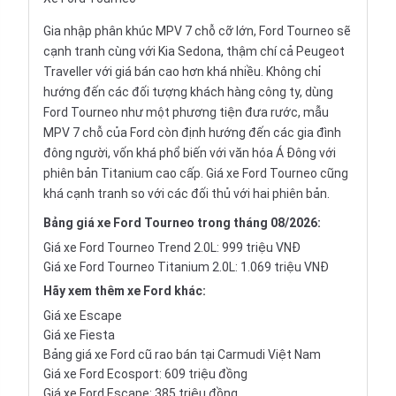
Gia nhập phân khúc
MPV
7 chỗ cỡ lớn, Ford Tourneo sẽ
cạnh tranh cùng với
Kia Sedona
, thậm chí cả Peugeot
Traveller với giá bán cao hơn khá nhiều. Không chỉ
hướng đến các đối tượng khách hàng công ty, dùng
Ford Tourneo như một phương tiện đưa rước, mẫu
MPV 7 chỗ của Ford
còn định hướng đến các gia đình
đông người, vốn khá phổ biến với văn hóa Á Đông với
phiên bản Titanium cao cấp. Giá xe Ford Tourneo cũng
khá cạnh tranh so với các đối thủ với hai phiên bản.
Bảng
giá xe Ford Tourneo
trong tháng 08/2026:
Giá xe Ford Tourneo Trend 2.0L: 999 triệu VNĐ
Giá xe Ford Tourneo Titanium 2.0L: 1.069 triệu VNĐ
Hãy xem thêm xe Ford khác:
Giá xe Escape
Giá xe Fiesta
Bảng giá xe Ford cũ rao bán tại Carmudi Việt Nam
Giá xe Ford Ecosport: 609 triệu đồng
Giá xe
Ford Escape: 385 triệu đồng