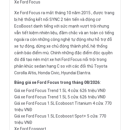
Xe Ford Focus
Xe Ford Focus ra mắt tháng 10 năm 2015 , được trang
bị hệ thống kết nối SYNC 2 tiên tiến và động cơ
EcoBoost danh tiếng với sức mạnh vượt trội nhưng
vẫn tiết kiệm nhiên liệu, đầm chắc và an toàn có tiếng
ngoài ra còn những công nghệ tự động như hỗ trợ đỗ
xe tự động, dừng xe chủ động thành phố, hệ thống
cảnh báo điểm mù. Chính những đặc điểm độc quyền
đó đã tạo nên một xe hơi Ford Focus nổi trội trong
phân khúc
sedan
hạng C so với các đổi thủ
Toyota
Corolla Altis
,
Honda Civic
,
Hyundai Elantra
.
Bảng
giá xe Ford Focus
trong tháng 08/2026:
Giá xe Ford Focus Trend 1.5L 4 cửa: 626 triệu VNĐ
Giá xe Ford Focus Trend 1.5L 5 cửa: 626 triệu VNĐ
Giá xe Ford Focus 1.5L Ecoboost Titanium 4 cửa: 770
triệu VNĐ
Giá xe Ford Focus 1.5L Ecoboost Spot+ 5 cửa: 770
triệu VNĐ
Xe Ford Ecosport