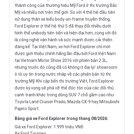
thành công của thương hiệu Mỹ Ford ở thị trường Bắc
Mỹ và nhiều nơi trên thế giới. So với 4 thế hệ đầu tiên
sử dụng thân xe kiểu body-on-frame truyền thống,
Ford Explorer ở thế hệ thứ 5 đã thay đổi nhiều dưới
hình thể unibody tiên tiến và hiện đại hơn, cùng với đó
là công nghệ vận hành và sức mạnh được cải thiện
đáng kể. Tại Việt Nam, xe hơi Ford Explorer chỉ mới
được giới thiệu chính hãng lần đầu bởi Ford Việt Nam
tại
Vietnam Motor Show
2016 với phiên bản 2.3L,
nhưng trước đó cũng đã có không ít đại lý/
showroom
ô tô
uy tín trong nước nhập về các phiên bản từ thị
trường Mỹ. Khi cập bến thị trường Việt, Ford Explorer
được kỳ vọng sẽ phá vỡ thế độc tôn của các đối thủ
cạnh tranh khác trong dòng SUV
7 chỗ
gầm cao như
Toyota Land Cruiser Prado, Mazda CX-9 hay Mitsubishi
Pajero Sport.
Bảng
giá xe Ford Explorer
trong tháng 08/2026:
Giá xe Ford Explorer: 1.999 triệu VNĐ
Xe Ford Tourneo