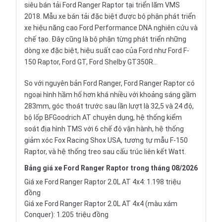
siêu bán tải Ford Ranger Raptor tại triển lãm
VMS
2018
. Mẫu xe bán tải đặc biệt được bộ phận phát triển
xe hiệu năng cao
Ford Performance DNA
nghiên cứu và
chế tạo. Đây cũng là bộ phận từng phát triển những
dòng xe đặc biệt, hiệu suất cao của Ford như Ford F-
150 Raptor, Ford GT, Ford Shelby GT350R...
So với nguyên bản Ford Ranger, Ford Ranger Raptor có
ngoại hình hầm hố hơn khá nhiều với khoảng sáng gầm
283mm, góc thoát trước sau lần lượt là 32,5 và 24 độ,
bộ lốp BFGoodrich AT chuyên dụng, hệ thống kiểm
soát địa hình TMS với 6 chế độ vận hành, hệ thống
giảm xóc Fox Racing Shox USA, tương tự mẫu F-150
Raptor, và hệ thống treo sau cấu trúc liên kết Watt.
Bảng
giá xe Ford Ranger Raptor
trong tháng 08/2026
Giá xe Ford Ranger Raptor 2.0L AT 4x4: 1.198 triệu
đồng
Giá xe Ford Ranger Raptor 2.0L AT 4x4 (màu xám
Conquer): 1.205 triệu đồng