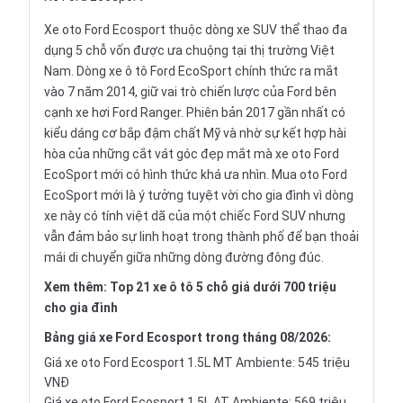
Xe oto Ford Ecosport thuộc dòng
xe SUV
thể thao đa
dụng
5 chỗ
vốn được ưa chuộng tại thị trường Việt
Nam. Dòng xe ô tô Ford EcoSport chính thức ra mắt
vào 7 năm 2014, giữ vai trò chiến lược của Ford bên
cạnh xe hơi Ford Ranger. Phiên bản 2017 gần nhất có
kiểu dáng cơ bắp đậm chất Mỹ và nhờ sự kết hợp hài
hòa của những cắt vát góc đẹp mắt mà xe oto Ford
EcoSport mới có hình thức khá ưa nhìn. Mua oto Ford
EcoSport mới là ý tưởng tuyệt vời cho gia đình vì dòng
xe này có tính việt dã của một chiếc
Ford SUV
nhưng
vẫn đảm bảo sự linh hoạt trong thành phố để bạn thoải
mái di chuyển giữa những dòng đường đông đúc.
Xem thêm:
Top 21 xe ô tô 5 chỗ giá dưới 700 triệu
cho gia đình
Bảng
giá xe Ford Ecosport
trong tháng 08/2026:
Giá xe oto Ford Ecosport 1.5L MT Ambiente: 545 triệu
VNĐ
Giá xe oto Ford Ecosport 1.5L AT Ambiente: 569 triệu