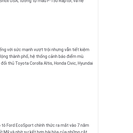
 Shox USA, tương tự mẫu F-150 Raptor, và hệ
ếng với sức mạnh vượt trội nhưng vẫn tiết kiệm
 động thành phố, hệ thống cảnh báo điểm mù.
 đổi thủ
Toyota Corolla Altis
,
Honda Civic
,
Hyundai
ô tô Ford EcoSport chính thức ra mắt vào 7 năm
hất Mỹ và nhờ sự kết hợp hài hòa của những cắt