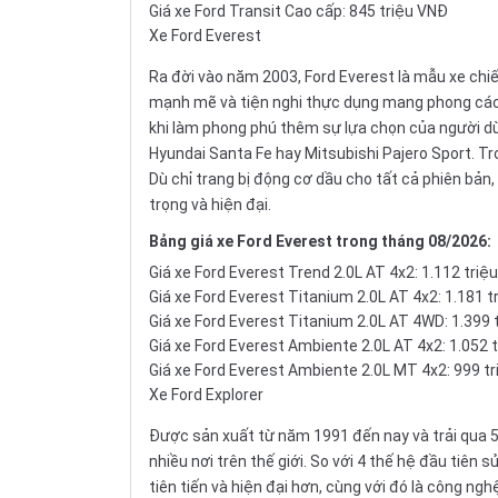
Giá xe Ford Transit Cao cấp: 845 triệu VNĐ
Xe Ford Everest
Ra đời vào năm 2003, Ford Everest là mẫu xe chiế
mạnh mẽ và tiện nghi thực dụng mang phong cách 
khi làm phong phú thêm sự lựa chọn của người d
Hyundai Santa Fe
hay
Mitsubishi Pajero Sport
. T
Dù chỉ trang bị động cơ dầu cho tất cả phiên bản,
trọng và hiện đại.
Bảng
giá xe Ford Everest
trong tháng 08/2026:
Giá xe Ford Everest Trend 2.0L AT 4x2: 1.112 triệ
Giá xe Ford Everest Titanium 2.0L AT 4x2: 1.181 
Giá xe Ford Everest Titanium 2.0L AT 4WD: 1.399 
Giá xe Ford Everest Ambiente 2.0L AT 4x2: 1.052 
Giá xe Ford Everest Ambiente 2.0L MT 4x2: 999 t
Xe Ford Explorer
Được sản xuất từ năm 1991 đến nay và trải qua 5
nhiều nơi trên thế giới. So với 4 thế hệ đầu tiên
tiên tiến và hiện đại hơn, cùng với đó là công ng