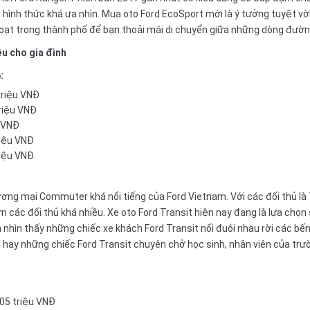
ình thức khá ưa nhìn. Mua oto Ford EcoSport mới là ý tưởng tuyệt vời c
oạt trong thành phố để bạn thoải mái di chuyển giữa những dòng đườ
ệu cho gia đình
:
triệu VNĐ
triệu VNĐ
u VNĐ
riệu VNĐ
riệu VNĐ
hương mại Commuter khá nổi tiếng của Ford Vietnam. Với các đối thủ là
n các đối thủ khá nhiều. Xe oto Ford Transit hiện nay đang là lựa chọn
nhìn thấy những chiếc xe khách Ford Transit nối đuôi nhau rời các bến
ng hay những chiếc Ford Transit chuyên chở học sinh, nhân viên của tr
805 triệu VNĐ