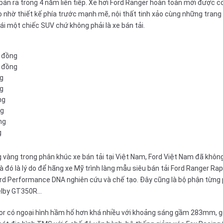
bán ra trong 4 năm liên tiếp. Xe hơi Ford Ranger hoàn toàn mới được co
o
nhờ thiết kế phía trước mạnh mẽ, nội thất tinh xảo cùng những trang 
lái một chiếc SUV chứ không phải là
xe bán tải
.
u đồng
u đồng
ng
ng
ng
ng
ng
g
vàng trong phân khúc xe bán tải tại Việt Nam, Ford Việt Nam đã khôn
đó là lý do để hãng xe Mỹ trình làng mẫu siêu bán tải Ford Ranger Rapt
rd Performance DNA
nghiên cứu và chế tạo. Đây cũng là bộ phận từng 
elby GT350R...
or có ngoại hình hầm hố hơn khá nhiều với khoảng sáng gầm 283mm, góc