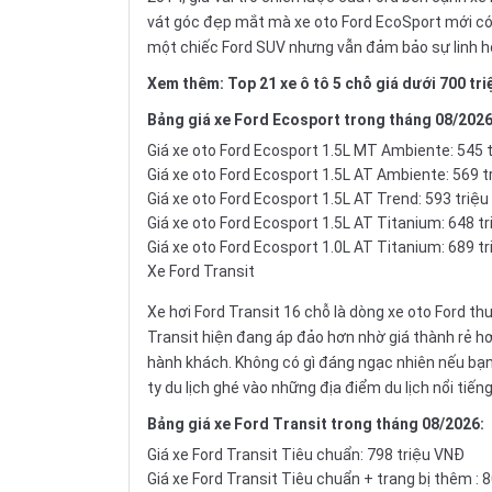
vát góc đẹp mắt mà xe oto Ford EcoSport mới có h
một chiếc
Ford SUV
nhưng vẫn đảm bảo sự linh h
Xem thêm:
Top 21 xe ô tô 5 chỗ giá dưới 700 tri
Bảng
giá xe Ford Ecosport
trong tháng 08/2026
Giá xe oto Ford Ecosport 1.5L MT Ambiente: 545 
Giá xe oto Ford Ecosport 1.5L AT Ambiente: 569 
Giá xe oto Ford Ecosport 1.5L AT Trend: 593 triệ
Giá xe oto Ford Ecosport 1.5L AT Titanium: 648 t
Giá xe oto Ford Ecosport 1.0L AT Titanium: 689 t
Xe Ford Transit
Xe hơi Ford Transit 16 chỗ là dòng xe oto Ford t
Transit hiện đang áp đảo hơn nhờ giá thành rẻ hơ
hành khách. Không có gì đáng ngạc nhiên nếu bạn 
ty du lịch ghé vào những địa điểm du lịch nổi tiế
Bảng
giá xe Ford Transit
trong tháng 08/2026:
Giá xe Ford Transit Tiêu chuẩn: 798 triệu VNĐ
Giá xe Ford Transit Tiêu chuẩn + trang bị thêm : 