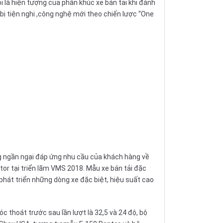
i là hiện tượng của phân khúc xe bán tải khi đánh
bị tiện nghi ,công nghệ mới theo chiến lược “One
g ngần ngại đáp ứng nhu cầu của khách hàng về
or tại triển lãm
VMS 2018
. Mẫu xe bán tải đặc
phát triển những dòng xe đặc biệt, hiệu suất cao
 thoát trước sau lần lượt là 32,5 và 24 độ, bộ