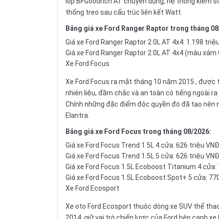
lốp BFGoodrich AT chuyên dụng, hệ thống kiểm so
thống treo sau cấu trúc liên kết Watt.
Bảng
giá xe Ford Ranger Raptor
trong tháng 08
Giá xe Ford Ranger Raptor 2.0L AT 4x4: 1.198 triệ
Giá xe Ford Ranger Raptor 2.0L AT 4x4 (màu xám 
Xe Ford Focus
Xe Ford Focus ra mắt tháng 10 năm 2015 , được t
nhiên liệu, đầm chắc và an toàn có tiếng ngoài 
Chính những đặc điểm độc quyền đó đã tạo nên mộ
Elantra
.
Bảng
giá xe Ford Focus
trong tháng 08/2026:
Giá xe Ford Focus Trend 1.5L 4 cửa: 626 triệu VN
Giá xe Ford Focus Trend 1.5L 5 cửa: 626 triệu VN
Giá xe Ford Focus 1.5L Ecoboost Titanium 4 cửa:
Giá xe Ford Focus 1.5L Ecoboost Spot+ 5 cửa: 77
Xe Ford Ecosport
Xe oto Ford Ecosport thuộc dòng
xe SUV
thể tha
2014, giữ vai trò chiến lược của Ford bên cạnh x