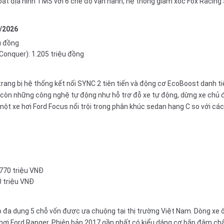
át địa hình TMS với 6 chế độ vận hành, hệ thống giảm xóc Fox Racing
/2026
u đồng
Conquer): 1.205 triệu đồng
rang bị hệ thống kết nối SYNC 2 tiên tiến và động cơ EcoBoost danh ti
ra còn những công nghệ tự động như hỗ trợ đỗ xe tự động, dừng xe chủ
t xe hơi Ford Focus nổi trội trong phân khúc
sedan
hạng C so với các
Đ
Đ
 770 triệu VNĐ
0 triệu VNĐ
o đa dụng
5 chỗ
vốn được ưa chuộng tại thị trường Việt Nam. Dòng xe 
e hơi Ford Ranger. Phiên bản 2017 gần nhất có kiểu dáng cơ bắp đậm c