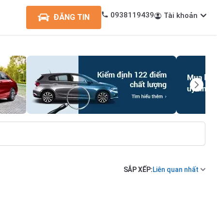
0938119439
Tài khoản
ĐĂNG TIN
SẮP XẾP:
Liên quan nhất