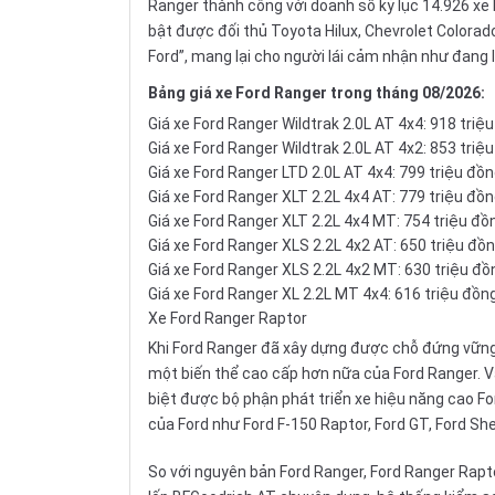
Ranger thành công với doanh số kỷ lục 14.926 xe 
bật được đối thủ
Toyota Hilux
,
Chevrolet Colorad
Ford”, mang lại cho người lái cảm nhận như đang 
Bảng
giá xe Ford Ranger
trong tháng 08/2026:
Giá xe Ford Ranger Wildtrak 2.0L AT 4x4: 918 triệ
Giá xe Ford Ranger Wildtrak 2.0L AT 4x2: 853 triệ
Giá xe Ford Ranger LTD 2.0L AT 4x4: 799 triệu đồ
Giá xe Ford Ranger XLT 2.2L 4x4 AT: 779 triệu đồ
Giá xe Ford Ranger XLT 2.2L 4x4 MT: 754 triệu đồ
Giá xe Ford Ranger XLS 2.2L 4x2 AT: 650 triệu đồ
Giá xe Ford Ranger XLS 2.2L 4x2 MT: 630 triệu đồ
Giá xe Ford Ranger XL 2.2L MT 4x4: 616 triệu đồn
Xe Ford Ranger Raptor
Khi Ford Ranger đã xây dựng được chỗ đứng vững 
một biến thể cao cấp hơn nữa của Ford Ranger. Và 
biệt được bộ phận phát triển xe hiệu năng cao
Fo
của Ford như Ford F-150 Raptor, Ford GT, Ford Sh
So với nguyên bản Ford Ranger, Ford Ranger Rapt