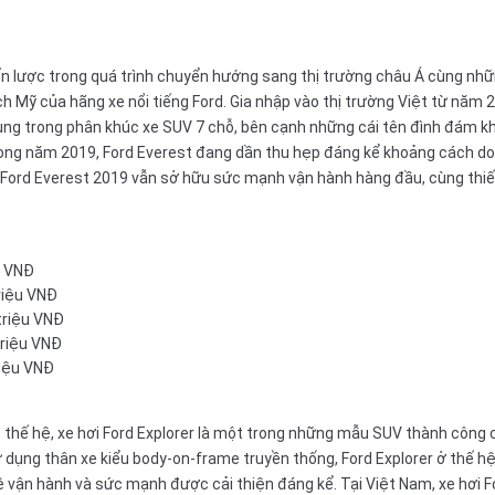
n lược trong quá trình chuyển hướng sang thị trường châu Á cùng nhữn
Mỹ của hãng xe nổi tiếng Ford. Gia nhập vào thị trường Việt từ năm 2
ùng trong phân khúc xe SUV 7 chỗ, bên cạnh những cái tên đình đám 
rong năm 2019, Ford Everest đang dần thu hẹp đáng kể khoảng cách do
Ford Everest 2019
vẫn sở hữu sức mạnh vận hành hàng đầu, cùng thiế
u VNĐ
triệu VNĐ
triệu VNĐ
triệu VNĐ
riệu VNĐ
 thế hệ, xe hơi Ford Explorer là một trong những mẫu SUV thành công 
 sử dụng thân xe kiểu body-on-frame truyền thống, Ford Explorer ở thế h
hệ vận hành và sức mạnh được cải thiện đáng kể. Tại Việt Nam, xe hơi F