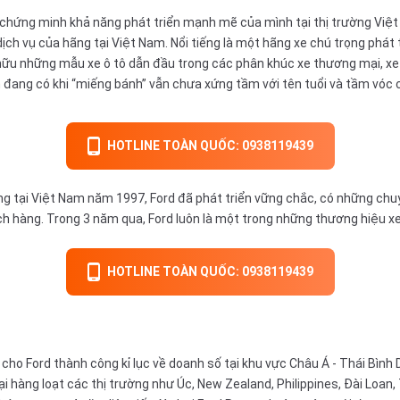
đã chứng minh khả năng phát triển mạnh mẽ của mình tại thị trường Vi
ch vụ của hãng tại Việt Nam. Nổi tiếng là một hãng xe chú trọng phát t
 hữu những mẫu xe ô tô dẫn đầu trong các phân khúc xe thương mại, xe 
 đang có khi “miếng bánh” vẫn chưa xứng tầm với tên tuổi và tầm vóc 
HOTLINE TOÀN QUỐC: 0938119439
động tại Việt Nam năm 1997, Ford đã phát triển vững chắc, có những chu
h hàng. Trong 3 năm qua, Ford luôn là một trong những thương hiệu xe 
HOTLINE TOÀN QUỐC: 0938119439
ho Ford thành công kỉ lục về doanh số tại khu vực Châu Á - Thái Bình
ại hàng loạt các thị trường như Úc, New Zealand, Philippines, Đài Loan,