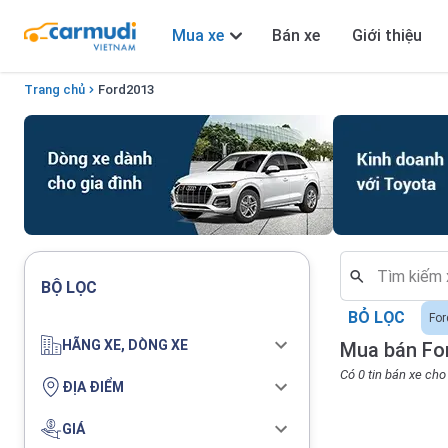
Mua xe
Bán xe
Giới thiệu
Trang chủ
Ford
2013
BỘ LỌC
BỎ LỌC
For
HÃNG XE, DÒNG XE
Mua bán Fo
Có 0 tin bán xe ch
ĐỊA ĐIỂM
GIÁ