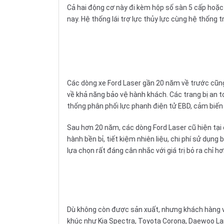
Cả hai động cơ này đi kèm hộp
số sàn
5 cấp hoặc
nay. Hệ thống lái trợ lực thủy lực cùng hệ thống 
Các dòng xe Ford Laser gần 20 năm về trước cũng
về khả năng bảo vệ hành khách. Các trang bị an to
thống phân phối lực
phanh điện tử EBD
, cảm biến l
Sau hơn 20 năm, các dòng Ford Laser cũ hiện tại 
hành bền bỉ, tiết kiệm nhiên liệu, chi phí sử dụn
lựa chọn rất đáng cân nhắc với giá trị bỏ ra chỉ 
Dù không còn được sản xuất, nhưng khách hàng vẫ
khúc như Kia Spectra, Toyota Corona, Daewoo Lano