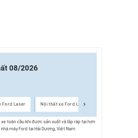
hất 08/2026
e Ford Laser
Nội thất xe Ford Laser
Thiết bị tiện ngh
g xe toàn cầu khi được sản xuất và
lắp ráp
tại hơn
ại nhà máy
Ford
tại Hải Dương, Việt Nam.