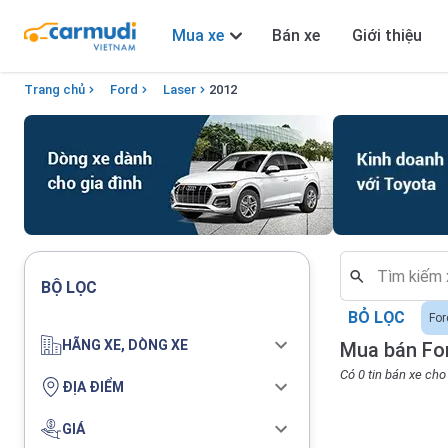
Mua xe
Bán xe
Giới thiệu
Trang chủ
Ford
Laser
2012
BỘ LỌC
BỎ LỌC
For
HÃNG XE, DÒNG XE
Mua bán For
Có 0 tin bán xe ch
ĐỊA ĐIỂM
GIÁ