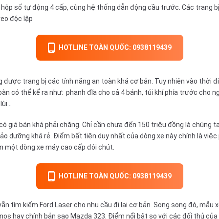
 hộp
số tự động
4 cấp, cùng hệ thống dẫn động cầu trước. Các trang bị
treo độc lập
HOTLINE TOÀN QUỐC: 0938119439
 được trang bị các tính năng an toàn khá cơ bản. Tuy nhiên vào thời đ
àn có thể kể ra như: phanh đĩa cho cả 4 bánh, túi khí phía trước cho 
ùi...
có giá bán khá phải chăng. Chỉ cần chưa đến 150 triệu đồng là chúng t
g bảo dưỡng khá rẻ. Điểm bất tiện duy nhất của dòng xe này chính là việc
hơn một dòng xe máy cao cấp đôi chút.
HOTLINE TOÀN QUỐC: 0938119439
n tìm kiếm Ford Laser cho nhu cầu đi lại cơ bản. Song song đó, mẫu x
s hay chính bản sao Mazda 323. Điểm nổi bật so với các đối thủ của Fo