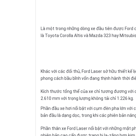
Là một trong những dòng xe đầu tiên được Ford ch
là
Toyota Corolla Altis
và
Mazda 323
hay
Mitsubis
Khác với các đối thủ, Ford Laser sở hữu thiết k
phong cách bầu bĩnh vốn đang thịnh hành thời đi
Kích thước tổng thể của xe chỉ tương đương với dò
2.610 mm với trọng lượng không tải chỉ 1.226 kg.
Phần đầu
xe hơi
nổi bật với cụm đèn pha lớn với c
bản đầu là dạng dọc, trong khi các phiên bản nân
Phần thân xe Ford Laser nổi bật với những mặt ph
phiên bản cao cấp được trang bị la-zăng hợp kim 