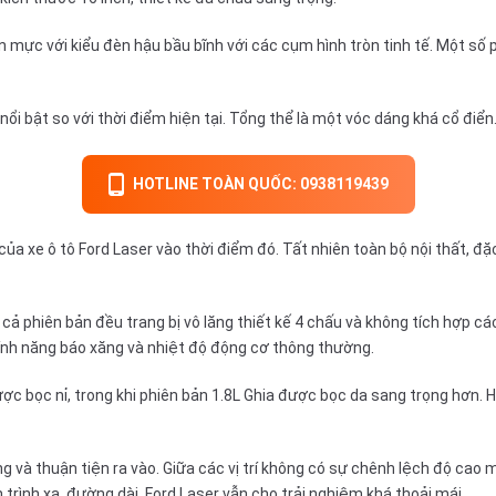
mực với kiểu đèn hậu bầu bĩnh với các cụm hình tròn tinh tế. Một số p
nổi bật so với thời điểm hiện tại. Tổng thể là một vóc dáng khá cổ điển
HOTLINE TOÀN QUỐC: 0938119439
t của xe ô tô Ford Laser vào thời điểm đó. Tất nhiên toàn bộ nội thất, đ
 cả phiên bản đều trang bị vô lăng thiết kế 4 chấu và không tích hợp 
tính năng báo xăng và nhiệt độ động cơ thông thường.
ợc bọc nỉ, trong khi phiên bản 1.8L Ghia được bọc da sang trọng hơn. H
 và thuận tiện ra vào. Giữa các vị trí không có sự chênh lệch độ cao mặ
rình xa, đường dài, Ford Laser vẫn cho trải nghiệm khá thoải mái.