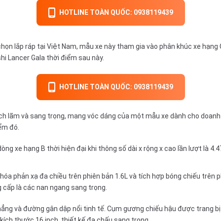
HOTLINE TOÀN QUỐC: 0938119439
ọn lắp ráp tại Việt Nam, mẫu xe này tham gia vào phân khúc xe hạng C
hi Lancer
Gala thời điểm sau này.
HOTLINE TOÀN QUỐC: 0938119439
ế lịch lãm và sang trọng, mang vóc dáng của một mẫu xe dành cho doanh
ểm đó.
ng xe hạng B thời hiện đại khi thông số dài x rộng x cao lần lượt là 4.
hóa phản xạ đa chiều trên phiên bản 1.6L và tích hợp bóng chiếu trên p
g cấp là các nan ngang sang trọng.
ẳng và đường gân dập nổi tinh tế. Cụm gương chiếu hậu được trang bị t
kích thước 16 inch, thiết kế đa chấu sang trọng.