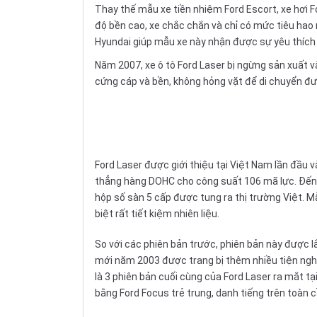
Thay thế mẫu xe tiền nhiệm
Ford Escort
, xe hơi
độ bền cao, xe chắc chắn và chỉ có mức tiêu hao 
Hyundai
giúp mẫu xe này nhận được sự yêu thích 
Năm 2007, xe ô tô Ford Laser bị ngừng sản xuất v
cứng cáp và bền, không hỏng vặt để di chuyển đư
Ford Laser được giới thiệu tại Việt Nam lần đầu 
thẳng hàng DOHC cho công suất 106 mã lực. Đến t
hộp số sàn 5 cấp được tung ra thị trường Việt. Mẫ
biệt rất tiết kiệm nhiên liệu.
So với các phiên bản trước, phiên bản này được lắ
mới năm 2003 được trang bị thêm nhiều tiện nghi
là 3 phiên bản cuối cùng của Ford Laser ra mắt t
bằng
Ford Focus
trẻ trung, danh tiếng trên toàn c