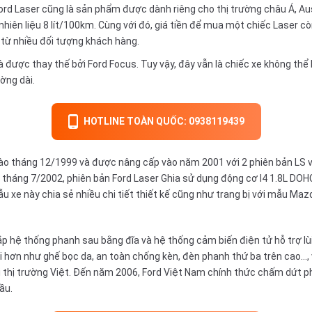
 Ford Laser cũng là sản phẩm được dành riêng cho thị trường châu Á, Aus
nhiên liệu 8 lít/100km. Cùng với đó, giá tiền để mua một chiếc Laser 
từ nhiều đối tượng khách hàng.
à được thay thế bởi Ford Focus. Tuy vậy, đây vẫn là chiếc xe không th
ờng dài.
HOTLINE TOÀN QUỐC: 0938119439
vào tháng 12/1999 và được nâng cấp vào năm 2001 với 2 phiên bản LS và 
háng 7/2002, phiên bản Ford Laser Ghia sử dụng động cơ I4 1.8L DOHC
u xe này chia sẻ nhiều chi tiết thiết kế cũng như trang bị với mẫu
Maz
p hệ thống phanh sau bằng đĩa và hệ thống cảm biến điện tử hỗ trợ lùi x
 hơn như ghế bọc da, an toàn chống kèn, đèn phanh thứ ba trên cao…, 
ại thị trường Việt. Đến năm 2006, Ford Việt Nam chính thức chấm dứt p
ầu.