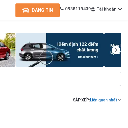
0938119439
Tài khoản
ĐĂNG TIN
SẮP XẾP:
Liên quan nhất