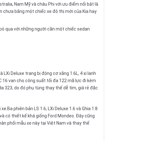
tralia, Nam Mỹ và châu Phi với ưu điểm nổi bật là
còn chưa bằng một chiếc xe đô thị mới của
Kia
hay
ể bỏ qua với những người cần một chiếc
sedan
LXi Deluxe trang bị động cơ xăng 1.6L, 4 xi lanh
 16 van cho công suất tối đa 122 mã lực đi kèm
da
323, do đó phụ tùng thay thế dễ tìm, giá rẻ đặc
e.Ba phiên bản LS 1.6, LXi Deluxe 1.6 và Ghia 1.8
và có thiết kế khá giống
Ford Mondeo
. Đây cũng
hân phối mẫu xe này tại Việt Nam và thay thế