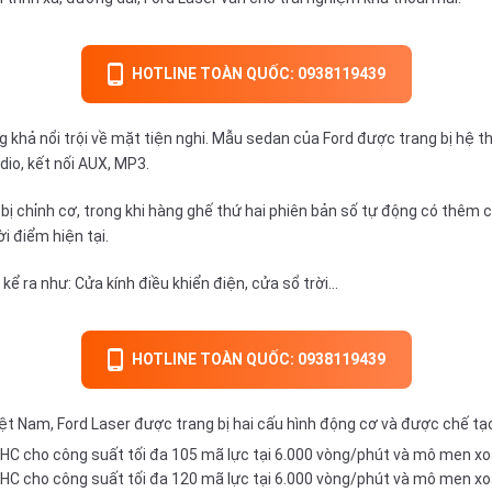
HOTLINE TOÀN QUỐC: 0938119439
 khả nổi trội về mặt tiện nghi. Mẫu sedan của Ford được trang bị hệ thố
dio, kết nối AUX, MP3.
 bị chỉnh cơ, trong khi hàng ghế thứ hai phiên bản số tự động có thêm 
i điểm hiện tại.
kể ra như: Cửa kính điều khiển điện, cửa sổ trời...
HOTLINE TOÀN QUỐC: 0938119439
Việt Nam, Ford Laser được trang bị hai cấu hình động cơ và được chế t
OHC cho công suất tối đa 105 mã lực tại 6.000 vòng/phút và mô men x
OHC cho công suất tối đa 120 mã lực tại 6.000 vòng/phút và mô men x