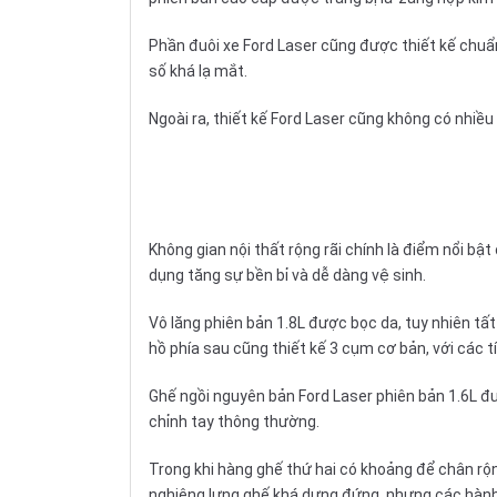
Phần đuôi xe Ford Laser cũng được thiết kế chuẩn 
số khá lạ mắt.
Ngoài ra, thiết kế Ford Laser cũng không có nhiều 
Không gian nội thất rộng rãi chính là điểm nổi bậ
dụng tăng sự bền bỉ và dễ dàng vệ sinh.
Vô lăng
phiên bản 1.8L được bọc da, tuy nhiên tất
hồ phía sau cũng thiết kế 3 cụm cơ bản, với các 
Ghế ngồi
nguyên bản Ford Laser phiên bản 1.6L đư
chỉnh tay thông thường.
Trong khi hàng ghế thứ hai có khoảng để chân rộng
nghiêng lưng ghế khá dựng đứng, nhưng các hành t