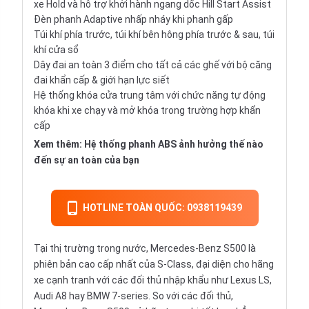
xe Hold và hỗ trợ khởi hành ngang dốc Hill Start Assist
Đèn phanh Adaptive nhấp nháy khi phanh gấp
Túi khí phía trước, túi khí bên hông phía trước & sau, túi
khí cửa sổ
Dây đai an toàn 3 điểm cho tất cả các ghế với bộ căng
đai khẩn cấp & giới hạn lực siết
Hệ thống khóa cửa trung tâm với chức năng tự động
khóa khi xe chạy và mở khóa trong trường hợp khẩn
cấp
Xem thêm:
Hệ thống phanh ABS ảnh hưởng thế nào
đến sự an toàn của bạn
HOTLINE TOÀN QUỐC: 0938119439
Tại thị trường trong nước, Mercedes-Benz S500 là
phiên bản cao cấp nhất của S-Class, đại diện cho hãng
xe cạnh tranh với các đối thủ nhập khẩu như Lexus LS,
Audi A8 hay BMW 7-series. So với các đối thủ,