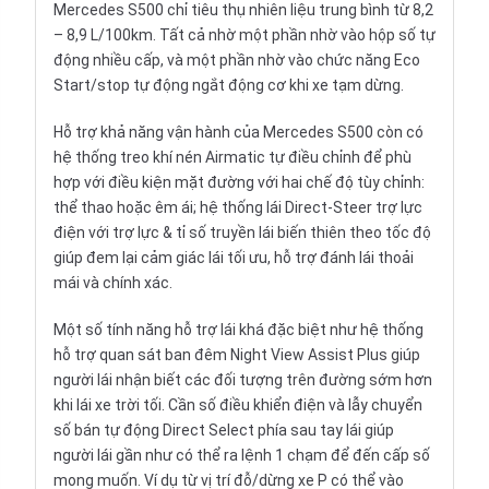
Mercedes S500 chỉ tiêu thụ nhiên liệu trung bình từ 8,2
– 8,9 L/100km. Tất cả nhờ một phần nhờ vào hộp số tự
động nhiều cấp, và một phần nhờ vào chức năng Eco
Start/stop tự động ngắt động cơ khi xe tạm dừng.
Hỗ trợ khả năng vận hành của Mercedes S500 còn có
hệ thống treo khí nén Airmatic tự điều chỉnh để phù
hợp với điều kiện mặt đường với hai chế độ tùy chỉnh:
thể thao hoặc êm ái; hệ thống lái Direct-Steer trợ lực
điện với trợ lực & tỉ số truyền lái biến thiên theo tốc độ
giúp đem lại cảm giác lái tối ưu, hỗ trợ đánh lái thoải
mái và chính xác.
Một số tính năng hỗ trợ lái khá đặc biệt như hệ thống
hỗ trợ quan sát ban đêm Night View Assist Plus giúp
người lái nhận biết các đối tượng trên đường sớm hơn
khi lái xe trời tối. Cần số điều khiển điện và lẫy chuyển
số bán tự động Direct Select phía sau tay lái giúp
người lái gần như có thể ra lệnh 1 chạm để đến cấp số
mong muốn. Ví dụ từ vị trí đỗ/dừng xe P có thể vào