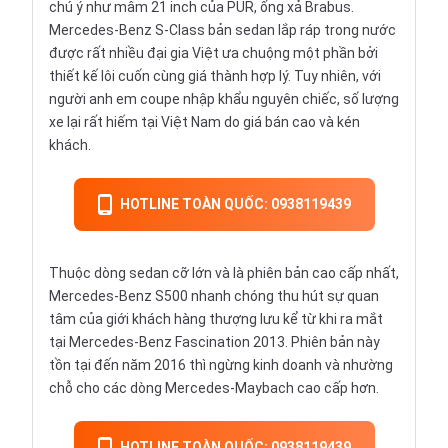
chú ý như mâm 21 inch của PUR, ống xả Brabus.
Mercedes-Benz S-Class bản sedan lắp ráp trong nước
được rất nhiều đại gia Việt ưa chuộng một phần bởi
thiết kế lôi cuốn cùng giá thành hợp lý. Tuy nhiên, với
người anh em coupe nhập khẩu nguyên chiếc, số lượng
xe lại rất hiếm tại Việt Nam do giá bán cao và kén
khách.
HOTLINE TOÀN QUỐC: 0938119439
Thuộc dòng
sedan
cỡ lớn và là phiên bản cao cấp nhất,
Mercedes-Benz S500 nhanh chóng thu hút sự quan
tâm của giới khách hàng thượng lưu kể từ khi ra mắt
tại Mercedes-Benz Fascination 2013. Phiên bản này
tồn tại đến năm 2016 thì ngừng kinh doanh và nhường
chỗ cho các dòng Mercedes-Maybach cao cấp hơn.
HOTLINE TOÀN QUỐC: 0938119439