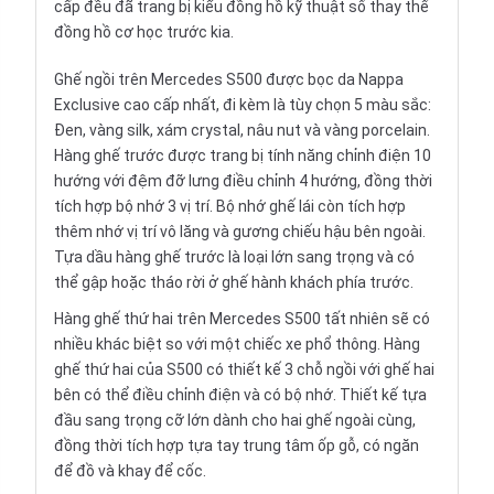
cấp đều đã trang bị kiểu đồng hồ kỹ thuật số thay thế
đồng hồ cơ học trước kia.
Ghế ngồi
trên Mercedes S500 được bọc da Nappa
Exclusive cao cấp nhất, đi kèm là tùy chọn 5 màu sắc:
Đen, vàng silk, xám crystal, nâu nut và vàng porcelain.
Hàng ghế trước được trang bị tính năng chỉnh điện 10
hướng với đệm đỡ lưng điều chỉnh 4 hướng, đồng thời
tích hợp bộ nhớ 3 vị trí. Bộ nhớ ghế lái còn tích hợp
thêm nhớ vị trí vô lăng và gương chiếu hậu bên ngoài.
Tựa dầu hàng ghế trước là loại lớn sang trọng và có
thể gập hoặc tháo rời ở ghế hành khách phía trước.
Hàng ghế thứ hai trên Mercedes S500 tất nhiên sẽ có
nhiều khác biệt so với một chiếc xe phổ thông. Hàng
ghế thứ hai của S500 có thiết kế 3 chỗ ngồi với ghế hai
bên có thể điều chỉnh điện và có bộ nhớ. Thiết kế tựa
đầu sang trọng cỡ lớn dành cho hai ghế ngoài cùng,
đồng thời tích hợp tựa tay trung tâm ốp gỗ, có ngăn
để đồ và khay để cốc.