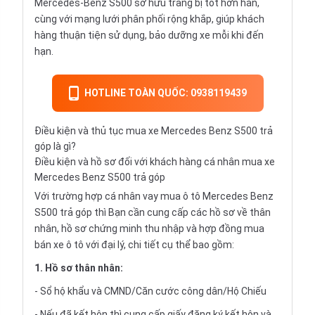
Mercedes-Benz S500 sở hữu trang bị tốt hơn hẳn,
cùng với mạng lưới phân phối rộng khắp, giúp khách
hàng thuận tiện sử dụng, bảo dưỡng xe mỗi khi đến
hạn.
HOTLINE TOÀN QUỐC: 0938119439
Điều kiện và thủ tục mua xe Mercedes Benz S500 trả
góp là gì?
Điều kiện và hồ sơ đối với khách hàng cá nhân mua xe
Mercedes Benz S500 trả góp
Với trường hợp cá nhân vay
mua ô tô Mercedes Benz
S500 trả góp
thì Bạn cần cung cấp các hồ sơ về thân
nhân, hồ sơ chứng minh thu nhập và hợp đồng mua
bán xe ô tô với đại lý, chi tiết cụ thể bao gồm:
1. Hồ sơ thân nhân:
- Sổ hộ khẩu và CMND/Căn cước công dân/Hộ Chiếu
- Nếu đã kết hôn thì cung cấp giấy đăng ký kết hôn và