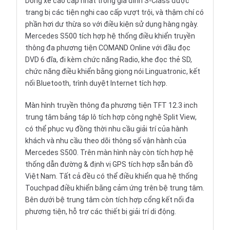
Dòng xe cao cấp nhất trong gia đình S-Class được
trang bị các tiện nghi cao cấp vượt trội, và thậm chí có
phần hơi dư thừa so với điều kiện sử dụng hàng ngày.
Mercedes S500 tích hợp hệ thống điều khiển truyền
thông đa phương tiện COMAND Online với đầu đọc
DVD 6 đĩa, đi kèm chức năng Radio, khe đọc thẻ SD,
chức năng điều khiển bằng giọng nói Linguatronic, kết
nối Bluetooth, trình duyệt Internet tích hợp.
Màn hình truyền thông đa phương tiện TFT 12.3 inch
trung tâm bảng táp lô tích hợp công nghệ Split View,
có thể phục vụ đồng thời nhu cầu giải trí của hành
khách và nhu cầu theo dõi thông số vận hành của
Mercedes S500. Trên màn hình này còn tích hợp hệ
thống dẫn đường & định vị GPS tích hợp sẵn bản đồ
Việt Nam. Tất cả đều có thể điều khiển qua hệ thống
Touchpad điều khiển bằng cảm ứng trên bệ trung tâm.
Bên dưới bệ trung tâm còn tích hợp cổng kết nối đa
phương tiện, hỗ trợ các thiết bị giải trí di động.