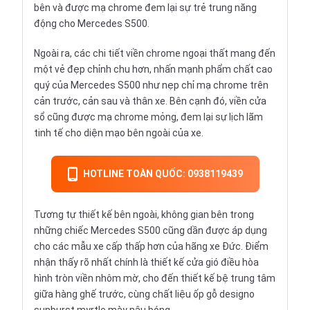
bên và được mạ chrome đem lại sự trẻ trung năng
động cho Mercedes S500.
Ngoài ra, các chi tiết viền chrome ngoại thất mang đến
một vẻ đẹp chỉnh chu hơn, nhấn mạnh phẩm chất cao
quý của Mercedes S500 như nẹp chỉ mạ chrome trên
cản trước, cản sau và thân xe. Bên cạnh đó, viền cửa
sổ cũng được mạ chrome mỏng, đem lại sự lịch lãm
tinh tế cho diện mạo bên ngoài của xe.
HOTLINE TOÀN QUỐC: 0938119439
Tương tự thiết kế bên ngoài, không gian bên trong
những chiếc Mercedes S500 cũng dần được áp dụng
cho các mẫu xe cấp thấp hơn của hãng xe Đức. Điểm
nhận thấy rõ nhất chính là thiết kế cửa gió điều hòa
hình tròn viền nhôm mờ, cho đến thiết kế bệ trung tâm
giữa hàng ghế trước, cùng chất liệu ốp gỗ designo