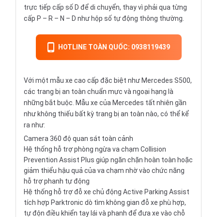
trực tiếp cấp số D để di chuyển, thay vì phải qua từng
cấp P – R – N – D như hộp số tự động thông thường.
HOTLINE TOÀN QUỐC: 0938119439
Với một mẫu xe cao cấp đặc biệt như Mercedes S500,
các trang bị an toàn chuẩn mực và ngoại hạng là
những bắt buộc. Mẫu xe của Mercedes tất nhiên gần
như không thiếu bất kỳ trang bị an toàn nào, có thể kể
ra như:
Camera 360 độ quan sát toàn cảnh
Hệ thống hỗ trợ phòng ngừa va chạm Collision
Prevention Assist Plus giúp ngăn chặn hoàn toàn hoặc
giảm thiểu hậu quả của va chạm nhờ vào chức năng
hỗ trợ phanh tự động
Hệ thống hỗ trợ đỗ xe chủ động Active Parking Assist
tích hợp Parktronic dò tìm không gian đỗ xe phù hợp,
tự độn điều khiển tay lái và phanh để đưa xe vào chỗ