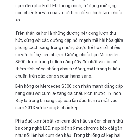
cụm đèn pha Full-LED thông minh, tự động mở rộng
góc chiếu khi vào cua và tự động điều chỉnh tầm chiếu
xa.
Trên thân
xe hơi
là những đường nét cong lượn thu
hút, cùng với các đường dập nổi mạnh mẽ hài hòa giữa
phong cách sang trọng nhưng được trẻ hóa rất nhiều
so với thế hệ tiền nhiệm. Gương chiếu hậu Mercedes
S500 được trang bị tính năng đầy đủ nhất và còn có
thêm tính năng chống chói tự động, một trang bị tiêu
chuẩn trên các dòng sedan hạng sang.
Bên hông xe Mercedes S500 còn nhấn mạnh đẳng cấp
hàng đầu với cụm la-zăng đa chấu kích thước 19 inch.
Đây là trang bị nâng cấp sau lần đầu tiên ra mắt vào
năm 2013 với lazang 5 chấu kép.
Phía đuôi xe nổi bật với cụm đèn hậu và đèn phanh thứ
ba công nghệ LED, nẹp biển số mạ chrome kéo dài gần
như nối liền hai cụm đèn hậu. Trong khi ống xả kép hai