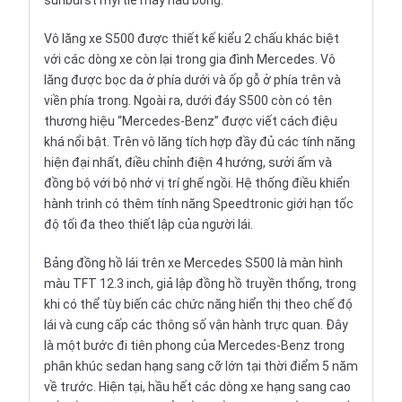
sunburst myrtle mày nâu bóng.
Vô lăng
xe S500 được thiết kế kiểu 2 chấu khác biệt
với các dòng xe còn lại trong gia đình Mercedes. Vô
lăng được bọc da ở phía dưới và ốp gỗ ở phía trên và
viền phía trong. Ngoài ra, dưới đáy S500 còn có tên
thương hiệu “
Mercedes-Benz
” được viết cách điệu
khá nổi bật. Trên vô lăng tích hợp đầy đủ các tính năng
hiện đại nhất, điều chỉnh điện 4 hướng, sưởi ấm và
đồng bộ với bộ nhớ vị trí ghế ngồi. Hệ thống điều khiển
hành trình có thêm tính năng Speedtronic giới hạn tốc
độ tối đa theo thiết lập của người lái.
Bảng
đồng hồ
lái trên xe Mercedes S500 là màn hình
màu TFT 12.3 inch, giả lập đồng hồ truyền thống, trong
khi có thể tùy biến các chức năng hiển thị theo chế độ
lái và cung cấp các thông số vận hành trực quan. Đây
là một bước đi tiên phong của Mercedes-Benz trong
phân khúc sedan hạng sang cỡ lớn tại thời điểm 5 năm
về trước. Hiện tại, hầu hết các dòng xe hạng sang cao