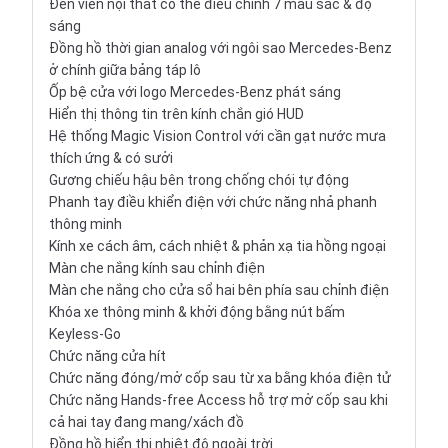
Đèn viền nội thất có thể điều chỉnh 7 màu sắc & độ
sáng
Đồng hồ thời gian analog với ngôi sao Mercedes-Benz
ở chính giữa bảng táp lô
Ốp bệ cửa với logo Mercedes-Benz phát sáng
Hiển thị thông tin trên kính chắn gió HUD
Hệ thống Magic Vision Control với cần gạt nước mưa
thích ứng & có sưởi
Gương chiếu hậu bên trong chống chói tự động
Phanh tay điều khiển điện với chức năng nhả phanh
thông minh
Kính xe cách âm, cách nhiệt & phản xạ tia hồng ngoại
Màn che nắng kính sau chỉnh điện
Màn che nắng cho cửa sổ hai bên phía sau chỉnh điện
Khóa xe thông minh & khởi động bằng nút bấm
Keyless-Go
Chức năng cửa hít
Chức năng đóng/mở cốp sau từ xa bằng khóa điện tử
Chức năng Hands-free Access hỗ trợ mở cốp sau khi
cả hai tay đang mang/xách đồ
Đồng hồ hiển thị nhiệt độ ngoài trời