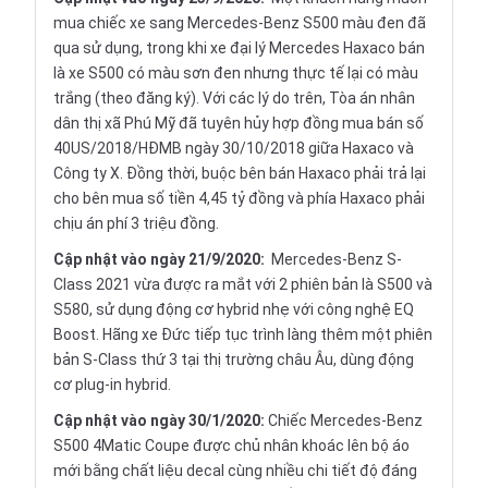
mua chiếc xe sang Mercedes-Benz S500 màu đen đã
qua sử dụng, trong khi xe đại lý Mercedes Haxaco bán
là xe S500 có màu sơn đen nhưng thực tế lại có màu
trắng (theo đăng ký). Với các lý do trên, Tòa án nhân
dân thị xã Phú Mỹ đã tuyên hủy hợp đồng mua bán số
40US/2018/HĐMB ngày 30/10/2018 giữa Haxaco và
Công ty X. Đồng thời, buộc bên bán Haxaco phải trả lại
cho bên mua số tiền 4,45 tỷ đồng và phía Haxaco phải
chịu án phí 3 triệu đồng.
Cập nhật vào ngày 21/9/2020:
Mercedes-Benz S-
Class 2021 vừa được ra mắt với 2 phiên bản là S500 và
S580, sử dụng động cơ hybrid nhẹ với công nghệ EQ
Boost. Hãng xe Đức tiếp tục trình làng thêm một phiên
bản S-Class thứ 3 tại thị trường châu Âu, dùng động
cơ plug-in hybrid.
Cập nhật vào ngày 30/1/2020:
Chiếc Mercedes-Benz
S500 4Matic Coupe được chủ nhân khoác lên bộ áo
mới bằng chất liệu decal cùng nhiều chi tiết độ đáng