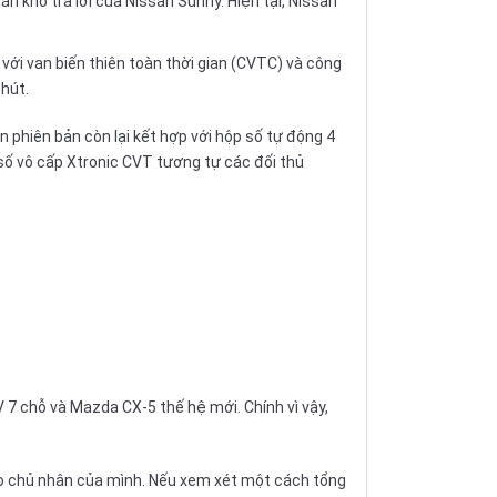
án khó trả lời của
Nissan Sunny
. Hiện tại, Nissan
i van biến thiên toàn thời gian (CVTC) và công
hút.
 phiên bản còn lại kết hợp với hộp số tự động 4
 số vô cấp Xtronic CVT tương tự các đối thủ
V
7 chỗ và
Mazda CX-5
thế hệ mới. Chính vì vậy,
ho chủ nhân của mình. Nếu xem xét một cách tổng