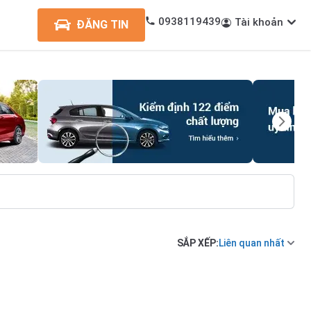
0938119439
Tài khoản
ĐĂNG TIN
SẮP XẾP:
Liên quan nhất