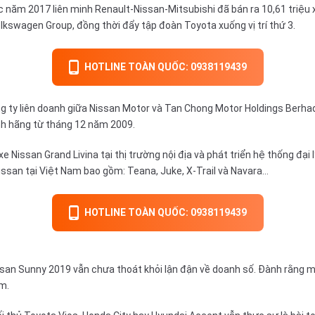
 năm 2017 liên minh Renault-Nissan-Mitsubishi đã bán ra 10,61 triệu x
olkswagen Group, đồng thời đẩy tập đoàn Toyota xuống vị trí thứ 3.
HOTLINE TOÀN QUỐC: 0938119439
g ty liên doanh giữa Nissan Motor và Tan Chong Motor Holdings Berha
ính hãng từ tháng 12 năm 2009.
e Nissan Grand Livina tại thị trường nội địa và phát triển hệ thống đại
Nissan tại Việt Nam bao gồm:
Teana
, Juke,
X-Trail
và
Navara
…
HOTLINE TOÀN QUỐC: 0938119439
 Nissan Sunny 2019 vẫn chưa thoát khỏi lận đận về doanh số. Đành rằng
m.