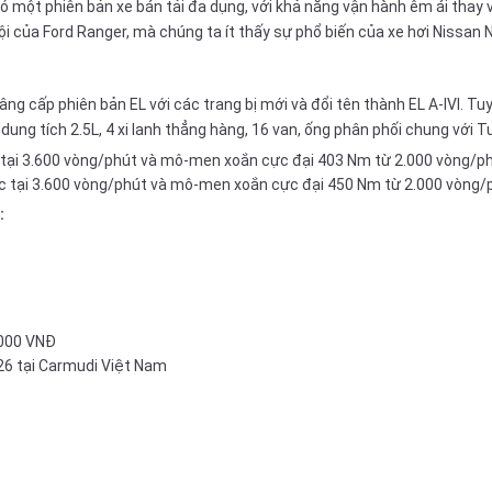
 một phiên bản xe bán tải đa dụng, với khả năng vận hành êm ái thay v
rội của Ford Ranger, mà chúng ta ít thấy sự phổ biến của
xe hơi
Nissan N
ng cấp phiên bản EL với các trang bị mới và đổi tên thành EL A-IVI. Tu
ung tích 2.5L, 4 xi lanh thẳng hàng, 16 van, ống phân phối chung với 
c tại 3.600 vòng/phút và mô-men xoắn cực đại 403 Nm từ 2.000 vòng/ph
ực tại 3.600 vòng/phút và mô-men xoắn cực đại 450 Nm từ 2.000 vòng/
:
.000 VNĐ
26
tại Carmudi Việt Nam