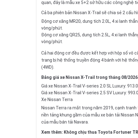
quan, đây là mẫu xe 5+2 sở hữu các công nghệ tiện
Cả ba phiên bản Nissan X-Trail sẽ chia sẻ 2 cấu h
Động cơ xăng MR20, dung tích 2.0L, 4 xi lanh th
vòng/phút.
Động cơ xăng QR25, dung tích 2.5L, 4 xi lanh thẳ
vòng/phút.
Cả hai động cơ đều được kết hợp với hộp số vô cấ
trang bị hệ thống truyền động 4 bánh với hệ thốn
(4WD).
Bảng giá xe Nissan X-Trail trong tháng 08/2026
Giá xe Nissan X-Trail V-series 2.0 SL Luxury: 913
Giá xe Nissan X-Trail V-series 2.5 SV Luxury: 993
Xe Nissan Terra
Nissan Terra
ra mắt trong năm 2019, cạnh tranh t
nền tảng khung gầm của mẫu xe bán tải Nissan 
của mẫu bán tải Navara.
Xem thêm:
Không chịu thua Toyota Fortuner TR