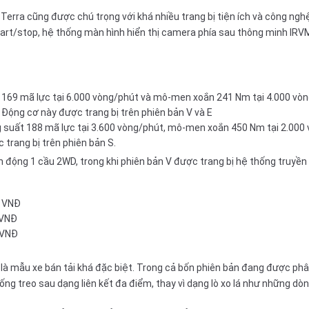
 Terra
cũng được chú trọng với khá nhiều trang bị tiện ích và công ngh
tart/stop, hệ thống màn hình hiển thị camera phía sau thông minh IRVM
169 mã lực tại 6.000 vòng/phút và mô-men xoắn 241 Nm tại 4.000 vòng
. Động cơ này được trang bị trên phiên bản V và E
g suất 188 mã lực tại 3.600 vòng/phút, mô-men xoắn 450 Nm tại 2.000 v
 trang bị trên phiên bản S.
n động 1 cầu 2WD, trong khi phiên bản V được trang bị hệ thống truyền
0 VNĐ
 VNĐ
 VNĐ
là mẫu xe bán tải khá đặc biệt. Trong cả bốn phiên bản đang được phân
ng treo sau dạng liên kết đa điểm, thay vì dạng lò xo lá như những dòn