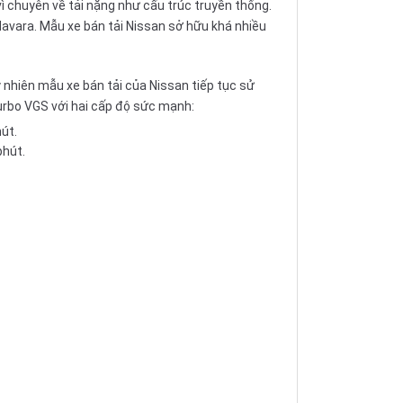
ì chuyên về tải nặng như cấu trúc truyền thống.
avara. Mẫu xe bán tải Nissan sở hữu khá nhiều
y nhiên mẫu xe bán tải của Nissan tiếp tục sử
Turbo VGS với hai cấp độ sức mạnh:
út.
phút.