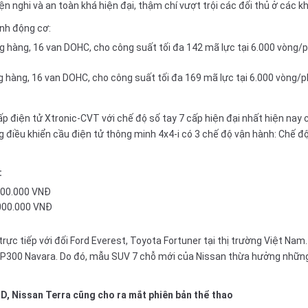
 nghi và an toàn khá hiện đại, thậm chí vượt trội các đối thủ ở các khí
ình động cơ:
ẳng hàng, 16 van DOHC, cho công suất tối đa 142 mã lực tại 6.000 vòng
ng hàng, 16 van DOHC, cho công suất tối đa 169 mã lực tại 6.000 vòng
p điện tử Xtronic-CVT với chế độ số tay 7 cấp hiện đại nhất hiện nay
g điều khiển cầu điện tử thông minh 4x4-i có 3 chế độ vận hành: Chế đ
:
.000.000 VNĐ
.000.000 VNĐ
rực tiếp với đối
Ford Everest
,
Toyota Fortuner
tại thị trường Việt Nam
NP300 Navara. Do đó,
mẫu SUV 7 chỗ
mới của Nissan thừa hưởng những t
D, Nissan Terra cũng cho ra mắt phiên bản thể thao