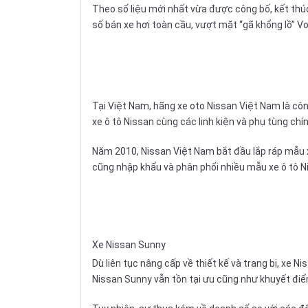
Theo số liệu mới nhất vừa được công bố, kết thúc
số bán xe hơi toàn cầu, vượt mặt “gã khổng lồ” V
Tại Việt Nam, hãng
xe oto
Nissan Việt Nam là côn
xe ô tô Nissan cùng các linh kiện và phụ tùng ch
Năm 2010, Nissan Việt Nam bắt đầu
lắp ráp
mẫu x
cũng nhập khẩu và phân phối nhiều mẫu xe ô tô 
Xe Nissan Sunny
Dù liên tục nâng cấp về thiết kế và trang bị, xe
Nissan Sunny vẫn tồn tại ưu cũng như khuyết điể