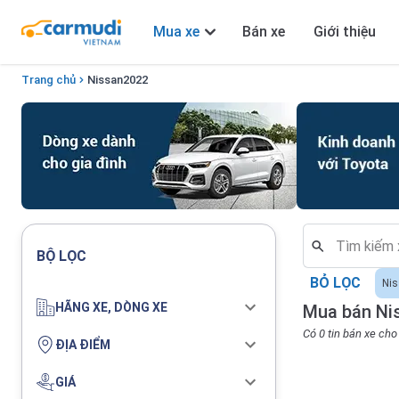
Mua xe
Bán xe
Giới thiệu
Trang chủ
Nissan
2022
BỘ LỌC
BỎ LỌC
Ni
HÃNG XE, DÒNG XE
Mua bán Ni
Có 0 tin bán xe ch
ĐỊA ĐIỂM
GIÁ