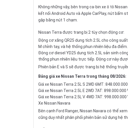
Không những vậy, bên trong ca-bin xe ô tô
Nissan
kết nối Android Auto và Apple CarPlay, nút bấm s
gập bằng nút 1 chạm.
Nissan Terra được trang bị 2 tùy chọn động cơ:
Động cơ xăng QR25 dung tích 2.5L cho công suất 
M chỉnh tay, và hệ thống phun nhiên liệu đa điểm
Động cơ diesel YD25 dung tích 2.5L sản sinh côn
thống phun nhiên liệu trực tiếp. Động cơ này được
Phiên bản E và S sẽ được trang bị hệ thống truyề
Bảng giá xe Nissan Terra trong tháng 08/2026:
Giá xe Nissan Terra 2.5L S 2WD 6MT: 848.000.00
Giá xe Nissan Terra 2.5L E 2WD 7AT: 898.000.000
Giá xe Nissan Terra 2.5L V 4WD 7AT: 998.000.000
Xe Nissan Navara
Bên cạnh
Ford Ranger
, Nissan Navara có thể xem 
cũng duy nhất phân phối phiên bản sử dụng hệ thố