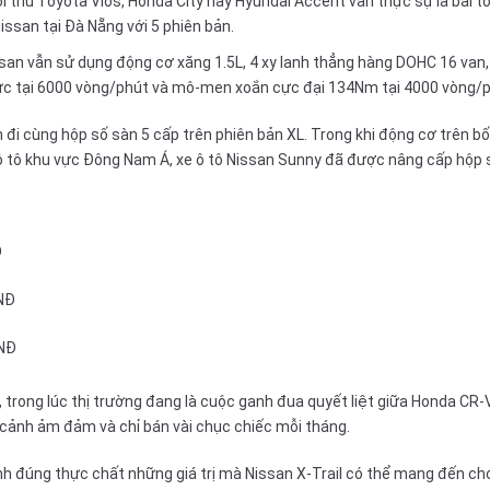
ối thủ
Toyota Vios
,
Honda City
hay
Hyundai Accent
vẫn thực sự là bài to
Nissan tại Đà Nẵng với 5 phiên bản.
an vẫn sử dụng động cơ xăng 1.5L, 4 xy lanh thẳng hàng DOHC 16 van, vớ
ực tại 6000 vòng/phút và mô-men xoắn cực đại 134Nm tại 4000 vòng/p
đi cùng hộp số sàn 5 cấp trên phiên bản XL. Trong khi động cơ trên bốn
g ô tô khu vực Đông Nam Á, xe ô tô Nissan Sunny đã được nâng cấp hộp
Đ
Đ
VNĐ
VNĐ
 trong lúc thị trường đang là cuộc ganh đua quyết liệt giữa
Honda CR-
 cảnh ảm đảm và chỉ bán vài chục chiếc mỗi tháng.
h đúng thực chất những giá trị mà Nissan X-Trail có thể mang đến c