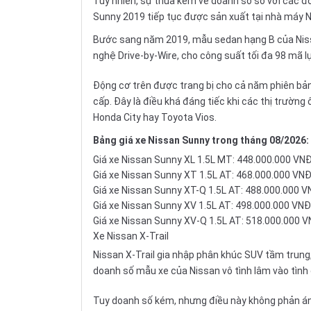
Tuy nhiên, sự thua kém về doanh số so với các đ
Sunny 2019 tiếp tục được sản xuất tại nhà máy 
Bước sang năm 2019, mẫu
sedan hạng B
của Niss
nghệ Drive-by-Wire, cho công suất tối đa 98 mã l
Động cơ trên được trang bị cho cả năm phiên bản 
cấp. Đây là điều khá đáng tiếc khi các thị trườn
Honda City hay Toyota Vios.
Bảng giá xe Nissan Sunny trong tháng 08/2026:
Giá xe Nissan Sunny XL 1.5L MT: 448.000.000 VN
Giá xe Nissan Sunny XT 1.5L AT: 468.000.000 VN
Giá xe Nissan Sunny XT-Q 1.5L AT: 488.000.000 
Giá xe Nissan Sunny XV 1.5L AT: 498.000.000 VNĐ
Giá xe Nissan Sunny XV-Q 1.5L AT: 518.000.000 
Xe Nissan X-Trail
Nissan X-Trail
gia nhập phân khúc
SUV
tầm trung,
doanh số mẫu xe của Nissan vô tình lâm vào tình
Tuy doanh số kém, nhưng điều này không phản án