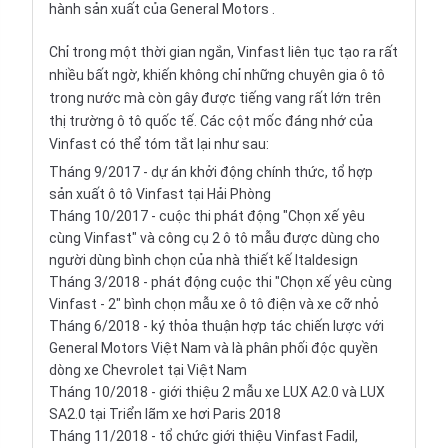
hành sản xuất của
General Motors
.
Chỉ trong một thời gian ngắn, Vinfast liên tục tạo ra rất
nhiều bất ngờ, khiến không chỉ những chuyên gia ô tô
trong nước mà còn gây được tiếng vang rất lớn trên
thị trường ô tô quốc tế. Các cột mốc đáng nhớ của
Vinfast có thể tóm tắt lại như sau:
Tháng 9/2017 - dự án khởi động chính thức, tổ hợp
sản xuất ô tô Vinfast tại Hải Phòng
Tháng 10/2017 - cuộc thi phát động "Chọn xế yêu
cùng Vinfast" và công cụ 2 ô tô mẫu được dùng cho
người dùng bình chọn của nhà thiết kế Italdesign
Tháng 3/2018 - phát động cuộc thi "Chọn xế yêu cùng
Vinfast - 2" bình chọn mẫu xe ô tô điện và xe cỡ nhỏ
Tháng 6/2018 - ký thỏa thuận hợp tác chiến lược với
General Motors Việt Nam và là phân phối độc quyền
dòng xe Chevrolet tại Việt Nam
Tháng 10/2018 - giới thiệu 2 mẫu xe LUX A2.0 và LUX
SA2.0 tại Triển lãm xe hơi Paris 2018
Tháng 11/2018 - tổ chức giới thiệu Vinfast Fadil,