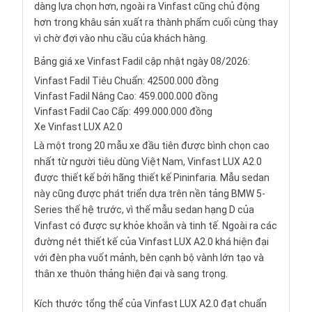
dàng lựa chọn hơn, ngoài ra Vinfast cũng chủ động
hơn trong khâu sản xuất ra thành phẩm cuối cùng thay
vì chờ đợi vào nhu cầu của khách hàng.
Bảng giá xe Vinfast Fadil cập nhật ngày 08/2026:
Vinfast Fadil Tiêu Chuẩn: 42500.000 đồng
Vinfast Fadil Nâng Cao: 459.000.000 đồng
Vinfast Fadil Cao Cấp: 499.000.000 đồng
Xe Vinfast LUX A2.0
Là một trong 20 mẫu xe đầu tiên được bình chọn cao
nhất từ người tiêu dùng Việt Nam,
Vinfast LUX A2.0
được thiết kế bởi hãng thiết kế Pininfaria. Mẫu sedan
này cũng được phát triển dựa trên nền tảng BMW 5-
Series thế hệ trước, vì thế
mẫu sedan hạng D
của
Vinfast có được sự khỏe khoắn và tinh tế. Ngoài ra các
đường nét thiết kế của Vinfast LUX A2.0 khá hiện đại
với đèn pha vuốt mảnh, bên cạnh bộ vành lớn tạo và
thân xe thuôn thảng hiện đại và sang trọng.
Kích thước tổng thể của Vinfast LUX A2.0 đạt chuẩn