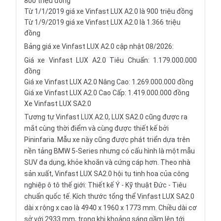
800 triệu đồng
Từ 1/1/2019 giá xe Vinfast LUX A2.0 là 900 triệu đồng
Từ 1/9/2019 giá xe Vinfast LUX A2.0 là 1.366 triệu
đồng
Bảng giá xe Vinfast LUX A2.0 cập nhật 08/2026:
Giá xe Vinfast LUX A2.0 Tiêu Chuẩn: 1.179.000.000
đồng
Giá xe Vinfast LUX A2.0 Nâng Cao: 1.269.000.000 đồng
Giá xe Vinfast LUX A2.0 Cao Cấp: 1.419.000.000 đồng
Xe Vinfast LUX SA2.0
Tương tự Vinfast LUX A2.0, LUX SA2.0 cũng được ra
mắt cùng thời điểm và cùng được thiết kế bởi
Pininfaria. Mẫu xe này cũng được phát triển dựa trên
nền tảng BMW 5-Series nhưng có cấu hình là một
mẫu
SUV
đa dụng, khỏe khoắn và cứng cáp hơn. Theo nhà
sản xuất, Vinfast LUX SA2.0 hội tụ tinh hoa của công
nghiệp ô tô thế giới: Thiết kế Ý - Kỹ thuật Đức - Tiêu
chuẩn quốc tế. Kích thước tổng thể Vinfast LUX SA2.0
dài x rộng x cao là 4940 x 1960 x 1773 mm. Chiều dài cơ
sở với 2933 mm, trong khi khoảng sáng gầm lên tới