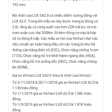
192 mm.
Nội thất
của LUX SA2.0 có nhiều điểm tương đồng với
LUX A2.0. Trong khi mẫu xe này được trang bị động cơ
2.0L tăng áp có công suất cao hơn 228 mã lực và mô-
men xoắn cực đại 350Nm. Đi kèm động cơ này là hộp
số tự động 8 cấp. Các mẫu
xe hơi
của Vinfast đạt các
tiêu chuẩn an toàn hàng đầu với các trang bị như hệ
thống cân bằng điện tử (ESC), Chức năng chống trượt
(TCS), Chức năng hỗ trợ khởi hành ngang dốc (HSA),
Chức năng hỗ trợ xuống dốc (HDC), Chức năng chống
lật (ROM)...
Giá xe Vinfast LUX SA2.0 theo lộ trình của Vinfast :
Từ 5/11/2018 & 20/11/2018 giá xe Vinfast LUX A2.0 là
1.136triệu đồng
Từ 1/1/2019 giá xe Vinfast LUX A2.0 là 1.286 triệu
đồng
Từ 1/9/2019 giá xe Vinfast LUX A2.0 là 1.818 triệu
đồng