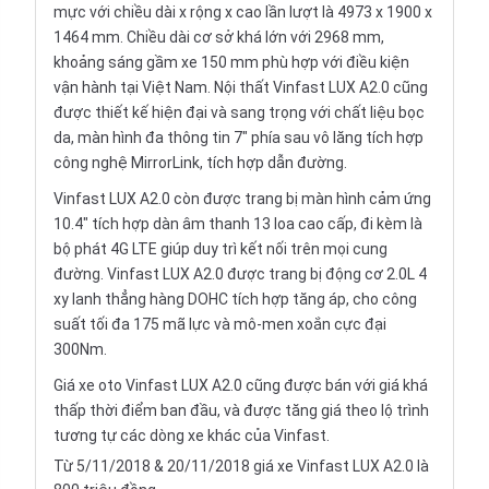
mực với chiều dài x rộng x cao lần lượt là 4973 x 1900 x
1464 mm. Chiều dài cơ sở khá lớn với 2968 mm,
khoảng sáng gầm xe 150 mm phù hợp với điều kiện
vận hành tại Việt Nam. Nội thất Vinfast LUX A2.0 cũng
được thiết kế hiện đại và sang trọng với chất liệu bọc
da, màn hình đa thông tin 7" phía sau
vô lăng
tích hợp
công nghệ MirrorLink, tích hợp dẫn đường.
Vinfast LUX A2.0 còn được trang bị màn hình cảm ứng
10.4" tích hợp dàn âm thanh 13 loa cao cấp, đi kèm là
bộ phát 4G LTE giúp duy trì kết nối trên mọi cung
đường. Vinfast LUX A2.0 được trang bị động cơ 2.0L 4
xy lanh thẳng hàng DOHC tích hợp tăng áp, cho công
suất tối đa 175 mã lực và mô-men xoắn cực đại
300Nm.
Giá
xe oto
Vinfast LUX A2.0 cũng được bán với giá khá
thấp thời điểm ban đầu, và được tăng giá theo lộ trình
tương tự các dòng xe khác của Vinfast.
Từ 5/11/2018 & 20/11/2018 giá xe Vinfast LUX A2.0 là