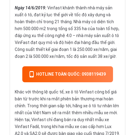
Ngày 14/6/2019
:
Vinfast khánh thành nhà máy sản
xuất ô tô, đạt kỷ lục thế giới về tốc độ xây dựng và
hoàn thiện chỉ trong 21 tháng. Nhà máy có diện tích
hơn 500.000 m2 trong tổng số 335 ha của toàn tổ hợp,
đáp ứng xu thế công nghệ 4.0 – nhà máy sản xuất ô tô
VinFast đạt quy mô và độ hiện đại hàng đầu thế giới.
Công suất thiết kế giai đoạn 1 là 250.000 xe/năm, giai
đoạn 2 là 500.000 xe/năm, tốc độ sản xuất 38 xe/giờ.
HOTLINE TOÀN QUỐC: 0938119439
Khác với thông lệ quốc tế, xe ô tô Vinfast công bố giá
bán từ trước khi ra mắt phiên bản thương mại hoàn
chỉnh. Trong thời gian sắp tới, hãng xe ô tô tư nhân lớn
nhất của Việt Nam sẽ ra mắt thêm nhiều mẫu xe mới.
Hiện tại, Vinfast chỉ đang bán ra duy nhất mẫu xe
Vinfast Fadil, trong khi hai mẫu xe cao cấp hơn Lux
A2.0 và SA2.0 sẽ được bàn giao vào cuối tháng 7/2019.