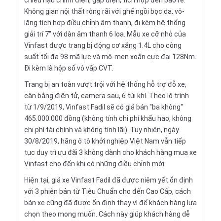
chiếu hậu chỉnh điện, gập điện, tích hợp đèn báo rẽ.
Không gian nội thất rộng rãi với ghế ngồi bọc da, vô-
lăng tích hợp điều chỉnh âm thanh, đi kèm hệ thống
giải trí 7" với dàn âm thanh 6 loa. Mẫu xe cỡ nhỏ của
Vinfast được trang bị động cơ xăng 1.4L cho công
suất tối đa 98 mã lực và mô-men xoắn cực đại 128Nm.
Đi kèm là hộp số vô vấp CVT.
Trang bị an toàn vượt trội với hệ thống hỗ trợ đỗ xe,
cân bằng điện tử, camera sau, 6 túi khí. Theo lộ trình
từ 1/9/2019, Vinfast Fadil sẽ có giá bán "ba không"
465.000.000 đồng (không tính chi phí khấu hao, không
chi phí tài chính và không tính lãi). Tuy nhiên, ngày
30/8/2019, hãng ô tô khởi nghiệp Việt Nam vẫn tiếp
tục duy trì ưu đãi 3 không dành cho khách hàng mua xe
Vinfast cho đến khi có những điều chỉnh mới.
Hiện tại, giá xe Vinfast Fadil đã được niêm yết ổn định
với 3 phiên bản từ Tiêu Chuẩn cho đến Cao Cấp, cách
bán xe cũng đã được ổn định thay vì để khách hàng lựa
chọn theo mong muốn. Cách này giúp khách hàng dễ