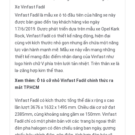
Xe Vinfast Fadil
Vinfast Fadil là mẫu
xe ô tô
đầu tiên của hãng xe này
được bàn giao đến tay khách hàng vào ngày
17/6/2019. Được phát triển dựa trên mẫu xe Opel Kark
Rock, Vinfast Fadil có thiết kế năng động, hiện đại
cùng với kích thước nhỏ gọn nhưng ẩn chứa một năng
lực vận hành mạnh mẽ. Mẫu xe này vẫn mang những
thiết kế mang đặc điểm nhận dạng của Vinfast như
logo hình chữ V phía trên lưới tản nhiệt. Trên thân xe là
la-zăng hợp kim thể thao.
Xem thêm:
Ô tô cỡ nhỏ Vinfast Fadil chính thức ra
mắt TP.HCM
Vinfast Fadil có kích thước tổng thể dài x rộng x cao
lần lượt 3676 x 1632 x 1495 mm. Chiều dài cơ sở đạt
2385mm, cùng khoảng sáng gầm xe 150mm. Vinfast
Fadil chỉ có một phiên bản với các trang bị ngoại thất
đèn pha halogen có đèn chiếu sáng ban ngày, gương