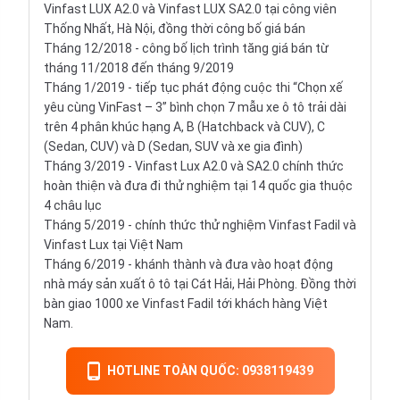
Vinfast LUX A2.0 và Vinfast LUX SA2.0 tại công viên
Thống Nhất, Hà Nội, đồng thời công bố giá bán
Tháng 12/2018 - công bố lịch trình tăng giá bán từ
tháng 11/2018 đến tháng 9/2019
Tháng 1/2019 - tiếp tục phát động cuộc thi “Chọn xế
yêu cùng VinFast – 3” bình chọn 7 mẫu xe ô tô trải dài
trên 4 phân khúc hạng A, B (
Hatchback
và CUV), C
(Sedan, CUV) và D (Sedan, SUV và xe gia đình)
Tháng 3/2019 - Vinfast Lux A2.0 và SA2.0 chính thức
hoàn thiện và đưa đi thử nghiệm tại 14 quốc gia thuộc
4 châu lục
Tháng 5/2019 - chính thức thử nghiệm Vinfast Fadil và
Vinfast Lux tại Việt Nam
Tháng 6/2019 - khánh thành và đưa vào hoạt động
nhà máy sản xuất ô tô tại Cát Hải, Hải Phòng. Đồng thời
bàn giao 1000 xe Vinfast Fadil tới khách hàng Việt
Nam.
HOTLINE TOÀN QUỐC: 0938119439