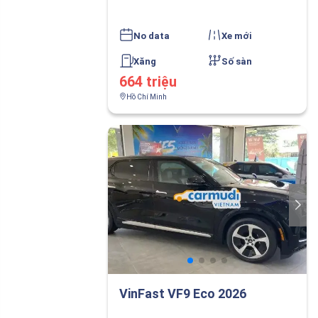
No data
Xe mới
Xăng
Số sàn
664 triệu
Hồ Chí Minh
VinFast VF9 Eco 2026