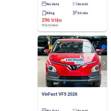
No data
Xe mới
Xăng
Số sàn
296 triệu
Hồ Chí Minh
VinFast VF5 2026
No data
Xe mới