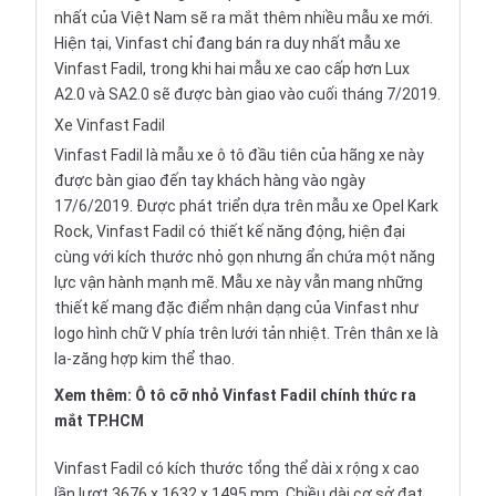
nhất của Việt Nam sẽ ra mắt thêm nhiều mẫu xe mới.
Hiện tại, Vinfast chỉ đang bán ra duy nhất mẫu xe
Vinfast Fadil, trong khi hai mẫu xe cao cấp hơn Lux
A2.0 và SA2.0 sẽ được bàn giao vào cuối tháng 7/2019.
Xe Vinfast Fadil
Vinfast Fadil là mẫu
xe ô tô
đầu tiên của hãng xe này
được bàn giao đến tay khách hàng vào ngày
17/6/2019. Được phát triển dựa trên mẫu xe Opel Kark
Rock, Vinfast Fadil có thiết kế năng động, hiện đại
cùng với kích thước nhỏ gọn nhưng ẩn chứa một năng
lực vận hành mạnh mẽ. Mẫu xe này vẫn mang những
thiết kế mang đặc điểm nhận dạng của Vinfast như
logo hình chữ V phía trên lưới tản nhiệt. Trên thân xe là
la-zăng hợp kim thể thao.
Xem thêm:
Ô tô cỡ nhỏ Vinfast Fadil chính thức ra
mắt TP.HCM
Vinfast Fadil có kích thước tổng thể dài x rộng x cao
lần lượt 3676 x 1632 x 1495 mm. Chiều dài cơ sở đạt