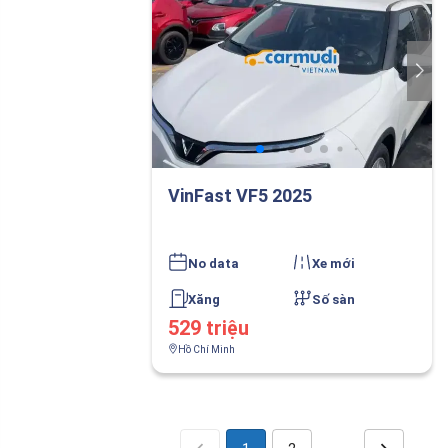
VinFast VF5 2025
No data
Xe mới
Xăng
Số sàn
529 triệu
Hồ Chí Minh