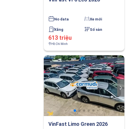
No data
Xe mới
Xăng
Số sàn
613 triệu
Hồ Chí Minh
VinFast Limo Green 2026