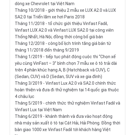
dòng xe Chevrolet tại Việt Nam
Tháng 10/2018 - giới thiệu 2 mẫu xe LUX A2.0 và LUX
SA2.0 tại Triển lãm xe hơi Paris 2018
Tháng 11/2018 - tổ chức giới thiệu Vinfast Fadil,
Vinfast LUX A2.0 và Vinfast LUX SA2.0 tại công viên
Thống Nhất, Hà Nội, đồng thời công bố giá bán
Tháng 12/2018 - công bố lịch trình tăng giá bán từ
tháng 11/2018 đến tháng 9/2019
Tháng 1/2019 - tiếp tục phát động cuộc thi “Chọn xế
yêu cùng VinFast – 3” bình chọn 7 mẫu xe ô tô trải dài
trên 4 phân khúc hạng A, B (
Hatchback
và CUV), C
(Sedan, CUV) và D (Sedan, SUV và xe gia đình)
Tháng 3/2019 - Vinfast Lux A2.0 và SA2.0 chính thức
hoàn thiện và đưa đi thử nghiệm tại 14 quốc gia thuộc
4 châu lục
Tháng 5/2019 - chính thức thử nghiệm Vinfast Fadil và
Vinfast Lux tại Việt Nam
Tháng 6/2019 - khánh thành và đưa vào hoạt động
nhà máy sản xuất ô tô tại Cát Hải, Hải Phòng. Đồng thời
bàn giao 1000 xe Vinfast Fadil tới khách hàng Việt