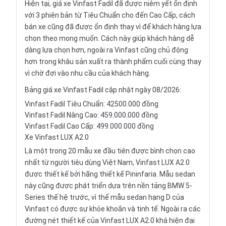
Hiện tại, giá xe Vinfast Fadil đã được niêm yết ổn định
với 3 phiên bản từ Tiêu Chuẩn cho đến Cao Cấp, cách
bán xe cũng đã được ổn định thay vì để khách hàng lựa
chọn theo mong muốn. Cách này giúp khách hàng dễ
dàng lựa chọn hơn, ngoài ra Vinfast cũng chủ động
hơn trong khâu sản xuất ra thành phẩm cuối cùng thay
vì chờ đợi vào nhu cầu của khách hàng.
Bảng giá xe Vinfast Fadil cập nhật ngày 08/2026:
Vinfast Fadil Tiêu Chuẩn: 42500.000 đồng
Vinfast Fadil Nâng Cao: 459.000.000 đồng
Vinfast Fadil Cao Cấp: 499.000.000 đồng
Xe Vinfast LUX A2.0
Là một trong 20 mẫu xe đầu tiên được bình chọn cao
nhất từ người tiêu dùng Việt Nam,
Vinfast LUX A2.0
được thiết kế bởi hãng thiết kế Pininfaria. Mẫu sedan
này cũng được phát triển dựa trên nền tảng BMW 5-
Series thế hệ trước, vì thế
mẫu sedan hạng D
của
Vinfast có được sự khỏe khoắn và tinh tế. Ngoài ra các
đường nét thiết kế của Vinfast LUX A2.0 khá hiện đại