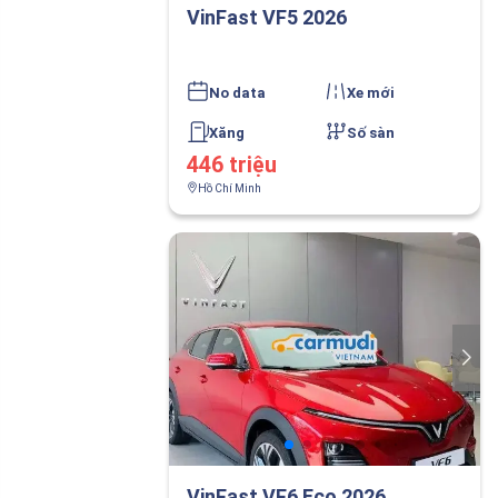
VinFast VF5 2026
No data
Xe mới
Xăng
Số sàn
446 triệu
Hồ Chí Minh
VinFast VF6 Eco 2026