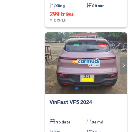
Xăng
Số sàn
299 triệu
Hồ Chí Minh
VinFast VF5 2024
No data
Xe mới