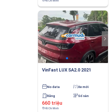
Hồ Chí Minh
VinFast LUX SA2.0 2021
No data
Xe mới
Xăng
Số sàn
660 triệu
Hồ Chí Minh