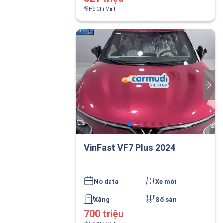
Hồ Chí Minh
VinFast VF7 Plus 2024
No data
Xe mới
Xăng
Số sàn
700 triệu