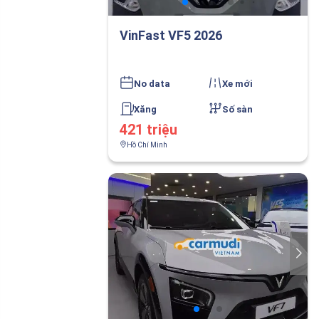
VinFast VF5 2026
No data
Xe mới
Xăng
Số sàn
421 triệu
Hồ Chí Minh