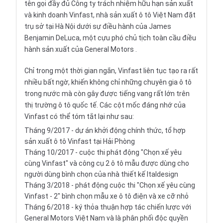
tên gọi đầy đủ Công ty trách nhiệm hữu hạn sản xuất
và kinh doanh Vinfast, nhà sản xuất ô tô Việt Nam đặt
trụ sở tại Hà Nội dưới sự điều hành của James
Benjamin DeLuca, một cựu phó chủ tịch toàn cầu điều
hành sản xuất của
General Motors
.
Chỉ trong một thời gian ngắn, Vinfast liên tục tạo ra rất
nhiều bất ngờ, khiến không chỉ những chuyên gia ô tô
trong nước mà còn gây được tiếng vang rất lớn trên
thị trường ô tô quốc tế. Các cột mốc đáng nhớ của
Vinfast có thể tóm tắt lại như sau:
Tháng 9/2017 - dự án khởi động chính thức, tổ hợp
sản xuất ô tô Vinfast tại Hải Phòng
Tháng 10/2017 - cuộc thi phát động "Chọn xế yêu
cùng Vinfast" và công cụ 2 ô tô mẫu được dùng cho
người dùng bình chọn của nhà thiết kế Italdesign
Tháng 3/2018 - phát động cuộc thi "Chọn xế yêu cùng
Vinfast - 2" bình chọn mẫu xe ô tô điện và xe cỡ nhỏ
Tháng 6/2018 - ký thỏa thuận hợp tác chiến lược với
General Motors Việt Nam và là phân phối độc quyền