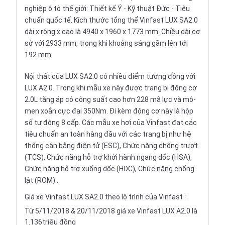
nghiệp ô tô thế giới: Thiết kế Ý - Kỹ thuật Đức - Tiêu
chuẩn quốc tế. Kích thước tổng thể Vinfast LUX SA2.0
dài x rộng x cao là 4940 x 1960 x 1773 mm. Chiều dài cơ
sở với 2933 mm, trong khi khoảng sáng gầm lên tới
192 mm.
Nội thất
của LUX SA2.0 có nhiều điểm tương đồng với
LUX A2.0. Trong khi mẫu xe này được trang bị động cơ
2.0L tăng áp có công suất cao hơn 228 mã lực và mô-
men xoắn cực đại 350Nm. Đi kèm động cơ này là hộp
số tự động 8 cấp. Các mẫu
xe hơi
của Vinfast đạt các
tiêu chuẩn an toàn hàng đầu với các trang bị như hệ
thống cân bằng điện tử (ESC), Chức năng chống trượt
(TCS), Chức năng hỗ trợ khởi hành ngang dốc (HSA),
Chức năng hỗ trợ xuống dốc (HDC), Chức năng chống
lật (ROM)...
Giá xe Vinfast LUX SA2.0 theo lộ trình của Vinfast :
Từ 5/11/2018 & 20/11/2018 giá xe Vinfast LUX A2.0 là
1.136triệu đồng