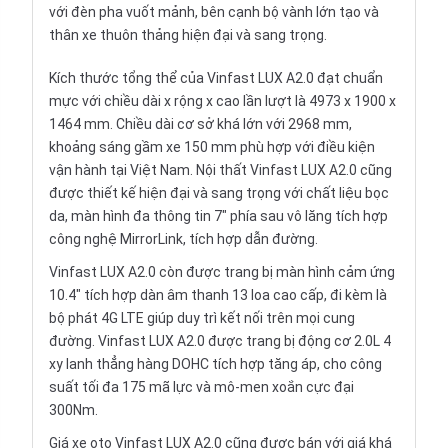
với đèn pha vuốt mảnh, bên cạnh bộ vành lớn tạo và
thân xe thuôn thảng hiện đại và sang trọng.
Kích thước tổng thể của Vinfast LUX A2.0 đạt chuẩn
mực với chiều dài x rộng x cao lần lượt là 4973 x 1900 x
1464 mm. Chiều dài cơ sở khá lớn với 2968 mm,
khoảng sáng gầm xe 150 mm phù hợp với điều kiện
vận hành tại Việt Nam. Nội thất Vinfast LUX A2.0 cũng
được thiết kế hiện đại và sang trọng với chất liệu bọc
da, màn hình đa thông tin 7" phía sau
vô lăng
tích hợp
công nghệ MirrorLink, tích hợp dẫn đường.
Vinfast LUX A2.0 còn được trang bị màn hình cảm ứng
10.4" tích hợp dàn âm thanh 13 loa cao cấp, đi kèm là
bộ phát 4G LTE giúp duy trì kết nối trên mọi cung
đường. Vinfast LUX A2.0 được trang bị động cơ 2.0L 4
xy lanh thẳng hàng DOHC tích hợp tăng áp, cho công
suất tối đa 175 mã lực và mô-men xoắn cực đại
300Nm.
Giá
xe oto
Vinfast LUX A2.0 cũng được bán với giá khá