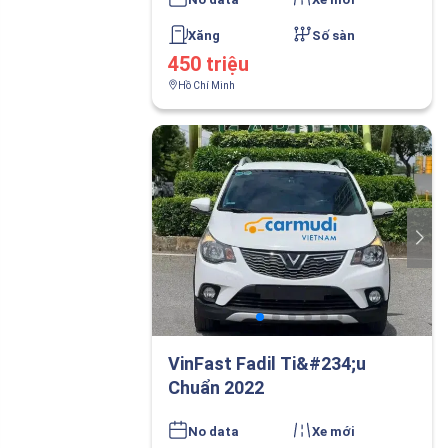
Xăng
Số sàn
450 triệu
Hồ Chí Minh
VinFast Fadil Ti&#234;u
Chuẩn 2022
No data
Xe mới