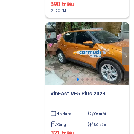
890 triệu
Hồ Chí Minh
VinFast VF5 Plus 2023
No data
Xe mới
Xăng
Số sàn
321 triệu