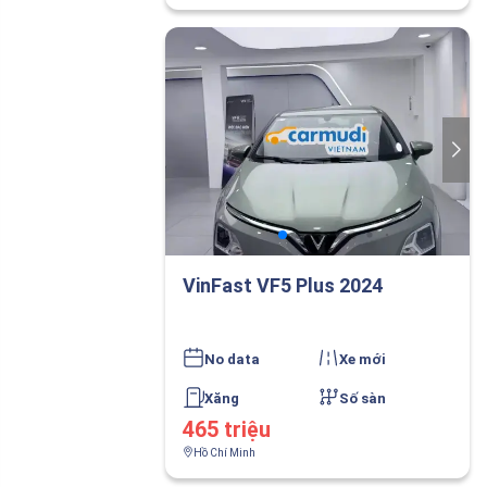
VinFast VF5 Plus 2024
No data
Xe mới
Xăng
Số sàn
465 triệu
Hồ Chí Minh