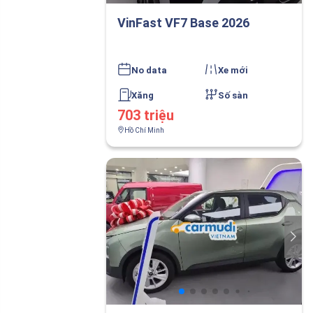
VinFast VF7 Base 2026
No data
Xe mới
Xăng
Số sàn
703 triệu
Hồ Chí Minh