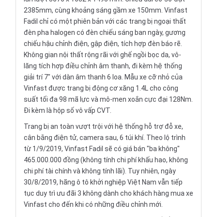
2385mm, cùng khoảng sáng gầm xe 150mm. Vinfast
Fadil chỉ có một phiên bản với các trang bị ngoại thất
đèn pha halogen có đèn chiếu sáng ban ngày, gương
chiếu hậu chỉnh điện, gập điện, tích hợp đèn báo rẽ.
Không gian nội thất rộng rãi với ghế ngồi bọc da, vô-
lăng tích hợp điều chỉnh âm thanh, đi kèm hệ thống
giải trí 7" với dàn âm thanh 6 loa. Mẫu xe cỡ nhỏ của
Vinfast được trang bị động cơ xăng 1.4L cho công
suất tối đa 98 mã lực và mô-men xoắn cực đại 128Nm.
Đi kèm là hộp số vô vấp CVT.
Trang bị an toàn vượt trội với hệ thống hỗ trợ đỗ xe,
cân bằng điện tử, camera sau, 6 túi khí. Theo lộ trình
từ 1/9/2019, Vinfast Fadil sẽ có giá bán "ba không"
465.000.000 đồng (không tính chi phí khấu hao, không
chi phí tài chính và không tính lãi). Tuy nhiên, ngày
30/8/2019, hãng ô tô khởi nghiệp Việt Nam vẫn tiếp
tục duy trì ưu đãi 3 không dành cho khách hàng mua xe
Vinfast cho đến khi có những điều chỉnh mới.