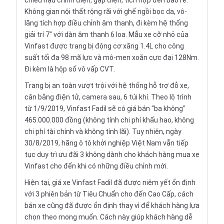
chiếu hậu chỉnh điện, gập điện, tích hợp đèn báo rẽ.
Không gian nội thất rộng rãi với ghế ngồi bọc da, vô-
lăng tích hợp điều chỉnh âm thanh, đi kèm hệ thống
giải trí 7" với dàn âm thanh 6 loa. Mẫu xe cỡ nhỏ của
Vinfast được trang bị động cơ xăng 1.4L cho công
suất tối đa 98 mã lực và mô-men xoắn cực đại 128Nm.
Đi kèm là hộp số vô vấp CVT.
Trang bị an toàn vượt trội với hệ thống hỗ trợ đỗ xe,
cân bằng điện tử, camera sau, 6 túi khí. Theo lộ trình
từ 1/9/2019, Vinfast Fadil sẽ có giá bán "ba không"
465.000.000 đồng (không tính chi phí khấu hao, không
chi phí tài chính và không tính lãi). Tuy nhiên, ngày
30/8/2019, hãng ô tô khởi nghiệp Việt Nam vẫn tiếp
tục duy trì ưu đãi 3 không dành cho khách hàng mua xe
Vinfast cho đến khi có những điều chỉnh mới.
Hiện tại, giá xe Vinfast Fadil đã được niêm yết ổn định
với 3 phiên bản từ Tiêu Chuẩn cho đến Cao Cấp, cách
bán xe cũng đã được ổn định thay vì để khách hàng lựa
chọn theo mong muốn. Cách này giúp khách hàng dễ