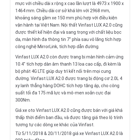
mực với chiều dài x rộng x cao lần lượt là 4973 x 1900 x
1464 mm. Chiều dài cơ sở khá lớn với 2968 mm,
khoảng sáng gầm xe 150 mm phù hợp với điều kiện
vận hành tại Việt Nam. Nội thất Vinfast LUX A2.0 cũng
được thiết kế hiện đại và sang trọng với chất liệu bọc
da, màn hình đa thông tin 7" phía sau
vô lăng
tích hợp
công nghệ MirrorLink, tích hợp dẫn đường.
Vinfast LUX A2.0 còn được trang bị màn hình cảm ứng
10.4" tích hợp dàn âm thanh 13 loa cao cấp, đi kèm là
bộ phát 4G LTE giúp duy trì kết nối trên mọi cung
đường. Vinfast LUX A2.0 được trang bị động cơ 2.0L 4
xy lanh thẳng hàng DOHC tích hợp tăng áp, cho công
suất tối đa 175 mã lực và mô-men xoắn cực đại
300Nm.
Giá
xe oto
Vinfast LUX A2.0 cũng được bán với giá khá
thấp thời điểm ban đầu, và được tăng giá theo lộ trình
tương tự các dòng xe khác của Vinfast.
Từ 5/11/2018 & 20/11/2018 giá xe Vinfast LUX A2.0 là