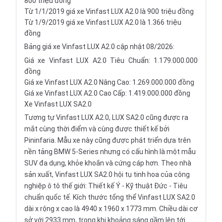
800 triệu đồng
Từ 1/1/2019 giá xe Vinfast LUX A2.0 là 900 triệu đồng
Từ 1/9/2019 giá xe Vinfast LUX A2.0 là 1.366 triệu
đồng
Bảng giá xe Vinfast LUX A2.0 cập nhật 08/2026:
Giá xe Vinfast LUX A2.0 Tiêu Chuẩn: 1.179.000.000
đồng
Giá xe Vinfast LUX A2.0 Nâng Cao: 1.269.000.000 đồng
Giá xe Vinfast LUX A2.0 Cao Cấp: 1.419.000.000 đồng
Xe Vinfast LUX SA2.0
Tương tự Vinfast LUX A2.0, LUX SA2.0 cũng được ra
mắt cùng thời điểm và cùng được thiết kế bởi
Pininfaria. Mẫu xe này cũng được phát triển dựa trên
nền tảng BMW 5-Series nhưng có cấu hình là một
mẫu
SUV
đa dụng, khỏe khoắn và cứng cáp hơn. Theo nhà
sản xuất, Vinfast LUX SA2.0 hội tụ tinh hoa của công
nghiệp ô tô thế giới: Thiết kế Ý - Kỹ thuật Đức - Tiêu
chuẩn quốc tế. Kích thước tổng thể Vinfast LUX SA2.0
dài x rộng x cao là 4940 x 1960 x 1773 mm. Chiều dài cơ
sở với 2933 mm, trong khi khoảng sáng gầm lên tới