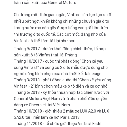
hành sản xuất của
General Motors
.
Chỉ trong một thời gian ngắn, Vinfast liên tục tạo ra rất
nhiều bất ngờ, khiến không chỉ những chuyên gia ô tô
trong nước mà còn gây được tiếng vang rất lớn trên
thị trường ô tô quốc tế. Các cột mốc đáng nhớ của
Vinfast có thể tóm tắt lại như sau:
Tháng 9/2017 - dự án khởi động chính thức, tổ hợp
sản xuất ô tô Vinfast tại Hải Phòng
Tháng 10/2017 - cuộc thi phát động "Chọn xế yêu
cùng Vinfast" và công cụ 2 ô tô mẫu được dùng cho
người dùng bình chọn của nhà thiết kế Italdesign
Tháng 3/2018 - phát động cuộc thi "Chọn xế yêu cùng
Vinfast - 2" bình chọn mẫu xe ô tô điện và xe cỡ nhỏ
Tháng 6/2018 - ký thỏa thuận hợp tác chiến lược với
General Motors Việt Nam và là phân phối độc quyền
dòng xe Chevrolet tại Việt Nam
Tháng 10/2018 - giới thiệu 2 mẫu xe LUX A2.0 và LUX
SA2.0 tại Triển lãm xe hơi Paris 2018
Tháng 11/2018 - tổ chức giới thiệu Vinfast Fadil,