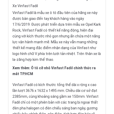
Xe Vinfast Fadil
Vinfast Fadil là mẫu
xe ô tô
đầu tiên của hãng xe này
được bàn giao đến tay khách hàng vào ngày
17/6/2019. Được phát triển dựa trên mẫu xe Opel Kark
Rock, Vinfast Fadil có thiết kế năng động, hiện đại
cùng với kích thước nhỏ gọn nhưng ẩn chứa một năng
lực vận hành mạnh mẽ. Mẫu xe này vẫn mang những
thiết kế mang đặc điểm nhận dạng của Vinfast như
logo hình chữ V phía trên lưới tản nhiệt. Trên thân xe là
la-zăng hợp kim thể thao.
Xem thêm:
Ô tô cỡ nhỏ Vinfast Fadil chính thức ra
mắt TP.HCM
Vinfast Fadil có kích thước tổng thể dài x rộng x cao
lần lượt 3676 x 1632 x 1495 mm. Chiều dài cơ sở đạt
2385mm, cùng khoảng sáng gầm xe 150mm. Vinfast
Fadil chỉ có một phiên bản với các trang bị ngoại thất
đèn pha halogen có đèn chiếu sáng ban ngày, gương