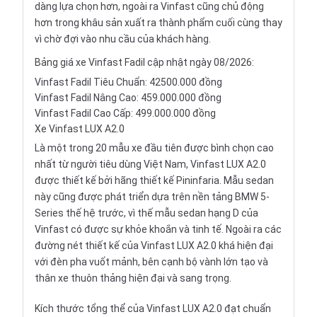
dàng lựa chọn hơn, ngoài ra Vinfast cũng chủ động
hơn trong khâu sản xuất ra thành phẩm cuối cùng thay
vì chờ đợi vào nhu cầu của khách hàng.
Bảng giá xe Vinfast Fadil cập nhật ngày 08/2026:
Vinfast Fadil Tiêu Chuẩn: 42500.000 đồng
Vinfast Fadil Nâng Cao: 459.000.000 đồng
Vinfast Fadil Cao Cấp: 499.000.000 đồng
Xe Vinfast LUX A2.0
Là một trong 20 mẫu xe đầu tiên được bình chọn cao
nhất từ người tiêu dùng Việt Nam,
Vinfast LUX A2.0
được thiết kế bởi hãng thiết kế Pininfaria. Mẫu sedan
này cũng được phát triển dựa trên nền tảng BMW 5-
Series thế hệ trước, vì thế
mẫu sedan hạng D
của
Vinfast có được sự khỏe khoắn và tinh tế. Ngoài ra các
đường nét thiết kế của Vinfast LUX A2.0 khá hiện đại
với đèn pha vuốt mảnh, bên cạnh bộ vành lớn tạo và
thân xe thuôn thảng hiện đại và sang trọng.
Kích thước tổng thể của Vinfast LUX A2.0 đạt chuẩn