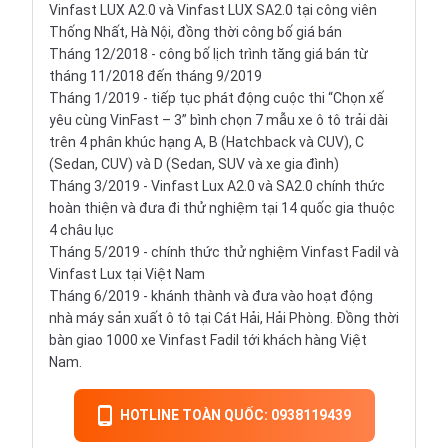
Vinfast LUX A2.0 và Vinfast LUX SA2.0 tại công viên
Thống Nhất, Hà Nội, đồng thời công bố giá bán
Tháng 12/2018 - công bố lịch trình tăng giá bán từ
tháng 11/2018 đến tháng 9/2019
Tháng 1/2019 - tiếp tục phát động cuộc thi “Chọn xế
yêu cùng VinFast – 3” bình chọn 7 mẫu xe ô tô trải dài
trên 4 phân khúc hạng A, B (
Hatchback
và CUV), C
(Sedan, CUV) và D (Sedan, SUV và xe gia đình)
Tháng 3/2019 - Vinfast Lux A2.0 và SA2.0 chính thức
hoàn thiện và đưa đi thử nghiệm tại 14 quốc gia thuộc
4 châu lục
Tháng 5/2019 - chính thức thử nghiệm Vinfast Fadil và
Vinfast Lux tại Việt Nam
Tháng 6/2019 - khánh thành và đưa vào hoạt động
nhà máy sản xuất ô tô tại Cát Hải, Hải Phòng. Đồng thời
bàn giao 1000 xe Vinfast Fadil tới khách hàng Việt
Nam.
HOTLINE TOÀN QUỐC: 0938119439