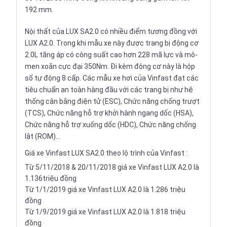
192 mm.
Nội thất
của LUX SA2.0 có nhiều điểm tương đồng với
LUX A2.0. Trong khi mẫu xe này được trang bị động cơ
2.0L tăng áp có công suất cao hơn 228 mã lực và mô-
men xoắn cực đại 350Nm. Đi kèm động cơ này là hộp
số tự động 8 cấp. Các mẫu
xe hơi
của Vinfast đạt các
tiêu chuẩn an toàn hàng đầu với các trang bị như hệ
thống cân bằng điện tử (ESC), Chức năng chống trượt
(TCS), Chức năng hỗ trợ khởi hành ngang dốc (HSA),
Chức năng hỗ trợ xuống dốc (HDC), Chức năng chống
lật (ROM)...
Giá xe Vinfast LUX SA2.0 theo lộ trình của Vinfast :
Từ 5/11/2018 & 20/11/2018 giá xe Vinfast LUX A2.0 là
1.136triệu đồng
Từ 1/1/2019 giá xe Vinfast LUX A2.0 là 1.286 triệu
đồng
Từ 1/9/2019 giá xe Vinfast LUX A2.0 là 1.818 triệu
đồng