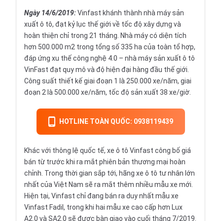
Ngày 14/6/2019
:
Vinfast khánh thành nhà máy sản
xuất ô tô, đạt kỷ lục thế giới về tốc độ xây dựng và
hoàn thiện chỉ trong 21 tháng. Nhà máy có diện tích
hơn 500.000 m2 trong tổng số 335 ha của toàn tổ hợp,
đáp ứng xu thế công nghệ 4.0 – nhà máy sản xuất ô tô
VinFast đạt quy mô và độ hiện đại hàng đầu thế giới.
Công suất thiết kế giai đoạn 1 là 250.000 xe/năm, giai
đoạn 2 là 500.000 xe/năm, tốc độ sản xuất 38 xe/giờ.
HOTLINE TOÀN QUỐC: 0938119439
Khác với thông lệ quốc tế, xe ô tô Vinfast công bố giá
bán từ trước khi ra mắt phiên bản thương mại hoàn
chỉnh. Trong thời gian sắp tới, hãng xe ô tô tư nhân lớn
nhất của Việt Nam sẽ ra mắt thêm nhiều mẫu xe mới.
Hiện tại, Vinfast chỉ đang bán ra duy nhất mẫu xe
Vinfast Fadil, trong khi hai mẫu xe cao cấp hơn Lux
A2.0 và SA2.0 sẽ được bàn giao vào cuối tháng 7/2019.