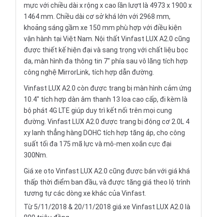
mực với chiều dài x rộng x cao lần lượt là 4973 x 1900 x
1464 mm. Chiều dài cơ sở khá lớn với 2968 mm,
khoảng sáng gầm xe 150 mm phù hợp với điều kiện
vận hành tại Việt Nam. Nội thất Vinfast LUX A2.0 cũng
được thiết kế hiện đại và sang trọng với chất liệu bọc
da, màn hình đa thông tin 7" phía sau
vô lăng
tích hợp
công nghệ MirrorLink, tích hợp dẫn đường.
Vinfast LUX A2.0 còn được trang bị màn hình cảm ứng
10.4" tích hợp dàn âm thanh 13 loa cao cấp, đi kèm là
bộ phát 4G LTE giúp duy trì kết nối trên mọi cung
đường. Vinfast LUX A2.0 được trang bị động cơ 2.0L 4
xy lanh thẳng hàng DOHC tích hợp tăng áp, cho công
suất tối đa 175 mã lực và mô-men xoắn cực đại
300Nm.
Giá
xe oto
Vinfast LUX A2.0 cũng được bán với giá khá
thấp thời điểm ban đầu, và được tăng giá theo lộ trình
tương tự các dòng xe khác của Vinfast.
Từ 5/11/2018 & 20/11/2018 giá xe Vinfast LUX A2.0 là