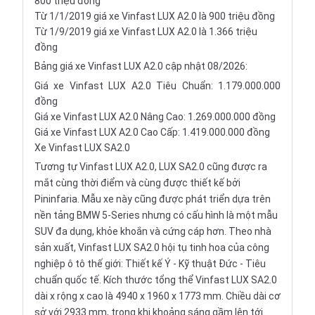
800 triệu đồng
Từ 1/1/2019 giá xe Vinfast LUX A2.0 là 900 triệu đồng
Từ 1/9/2019 giá xe Vinfast LUX A2.0 là 1.366 triệu
đồng
Bảng giá xe Vinfast LUX A2.0 cập nhật 08/2026:
Giá xe Vinfast LUX A2.0 Tiêu Chuẩn: 1.179.000.000
đồng
Giá xe Vinfast LUX A2.0 Nâng Cao: 1.269.000.000 đồng
Giá xe Vinfast LUX A2.0 Cao Cấp: 1.419.000.000 đồng
Xe Vinfast LUX SA2.0
Tương tự Vinfast LUX A2.0, LUX SA2.0 cũng được ra
mắt cùng thời điểm và cùng được thiết kế bởi
Pininfaria. Mẫu xe này cũng được phát triển dựa trên
nền tảng BMW 5-Series nhưng có cấu hình là một
mẫu
SUV
đa dụng, khỏe khoắn và cứng cáp hơn. Theo nhà
sản xuất, Vinfast LUX SA2.0 hội tụ tinh hoa của công
nghiệp ô tô thế giới: Thiết kế Ý - Kỹ thuật Đức - Tiêu
chuẩn quốc tế. Kích thước tổng thể Vinfast LUX SA2.0
dài x rộng x cao là 4940 x 1960 x 1773 mm. Chiều dài cơ
sở với 2933 mm, trong khi khoảng sáng gầm lên tới