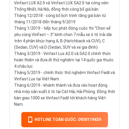
Vinfast LUX A2.0 và Vinfast LUX SA2.0 tại công viên
Thống Nhất, Hà Nội, đồng thời công bố giá bán
Tháng 12/2018 - công bố lịch trình tăng giá bán từ
tháng 11/2018 đến tháng 9/2019
Tháng 1/2019 - tiếp tục phát động cuộc thi “Chọn xế
yêu cùng VinFast – 3” bình chọn 7 mẫu xe ô tô trải dài
trên 4 phân khúc hạng A, B (
Hatchback
và CUV), C
(Sedan, CUV) và D (Sedan, SUV và xe gia đình)
Tháng 3/2019 - Vinfast Lux A2.0 và SA2.0 chính thức
hoàn thiện và đưa đi thử nghiệm tại 14 quốc gia thuộc
4 châu lục
Tháng 5/2019 - chính thức thử nghiệm Vinfast Fadil và
Vinfast Lux tại Việt Nam
Tháng 6/2019 - khánh thành và đưa vào hoạt động
nhà máy sản xuất ô tô tại Cát Hải, Hải Phòng. Đồng thời
bàn giao 1000 xe Vinfast Fadil tới khách hàng Việt
Nam.
HOTLINE TOÀN QUỐC: 0938119439