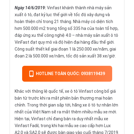
Ngày 14/6/2019
:
Vinfast khánh thành nhà máy sản
xuất ô tô, đạt kỷ lục thế giới về tốc độ xây dựng và
hoàn thiện chỉ trong 21 tháng. Nhà máy có diện tích
hơn 500.000 m2 trong tổng số 335 ha của toàn tổ hợp,
đáp ứng xu thế công nghệ 4.0 – nhà máy sản xuất ô tô
VinFast đạt quy mô và độ hiện đại hàng đầu thế giới.
Công suất thiết kế giai đoạn 1 là 250.000 xe/năm, giai
đoạn 2 là 500.000 xe/năm, tốc độ sản xuất 38 xe/giờ.
HOTLINE TOÀN QUỐC: 0938119439
Khác với thông lệ quốc tế, xe ô tô Vinfast công bố giá
bán từ trước khi ra mắt phiên bản thương mại hoàn
chỉnh. Trong thời gian sắp tới, hãng xe ô tô tư nhân lớn
nhất của Việt Nam sẽ ra mắt thêm nhiều mẫu xe mới.
Hiện tại, Vinfast chỉ đang bán ra duy nhất mẫu xe
Vinfast Fadil, trong khi hai mẫu xe cao cấp hơn Lux
A2.0 và SA2.0 sẽ được bàn giao vào cuối tháng 7/2019.