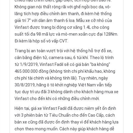
chiếu hậu chỉnh điện, gập điện, tích hợp đèn báo rẽ.
Không gian nội thất rộng rãi với ghế ngồi bọc da, vô-
lăng tích hợp điều chỉnh âm thanh, đi kèm hệ thống
giải trí 7" với dàn âm thanh 6 loa. Mẫu xe cỡ nhỏ của
Vinfast được trang bị động cơ xăng 1.4L cho công
suất tối đa 98 mã lực và mô-men xoắn cực đại 128Nm.
Đi kèm là hộp số vô vấp CVT.
Trang bị an toàn vượt trội với hệ thống hỗ trợ đỗ xe,
cân bằng điện tử, camera sau, 6 túi khí. Theo lộ trình
từ 1/9/2019, Vinfast Fadil sẽ có giá bán "ba không"
465.000.000 đồng (không tính chi phí khấu hao, không
chi phí tài chính và không tính lãi). Tuy nhiên, ngày
30/8/2019, hãng ô tô khởi nghiệp Việt Nam vẫn tiếp
tục duy trì ưu đãi 3 không dành cho khách hàng mua xe
Vinfast cho đến khi có những điều chỉnh mới.
Hiện tại, giá xe Vinfast Fadil đã được niêm yết ổn định
với 3 phiên bản từ Tiêu Chuẩn cho đến Cao Cấp, cách
bán xe cũng đã được ổn định thay vì để khách hàng lựa
chọn theo mong muốn. Cách này giúp khách hàng dễ