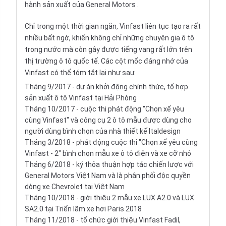
hành sản xuất của
General Motors
.
Chỉ trong một thời gian ngắn, Vinfast liên tục tạo ra rất
nhiều bất ngờ, khiến không chỉ những chuyên gia ô tô
trong nước mà còn gây được tiếng vang rất lớn trên
thị trường ô tô quốc tế. Các cột mốc đáng nhớ của
Vinfast có thể tóm tắt lại như sau:
Tháng 9/2017 - dự án khởi động chính thức, tổ hợp
sản xuất ô tô Vinfast tại Hải Phòng
Tháng 10/2017 - cuộc thi phát động "Chọn xế yêu
cùng Vinfast" và công cụ 2 ô tô mẫu được dùng cho
người dùng bình chọn của nhà thiết kế Italdesign
Tháng 3/2018 - phát động cuộc thi "Chọn xế yêu cùng
Vinfast - 2" bình chọn mẫu xe ô tô điện và xe cỡ nhỏ
Tháng 6/2018 - ký thỏa thuận hợp tác chiến lược với
General Motors Việt Nam và là phân phối độc quyền
dòng xe Chevrolet tại Việt Nam
Tháng 10/2018 - giới thiệu 2 mẫu xe LUX A2.0 và LUX
SA2.0 tại Triển lãm xe hơi Paris 2018
Tháng 11/2018 - tổ chức giới thiệu Vinfast Fadil,