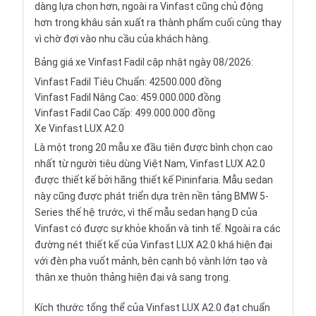
dàng lựa chọn hơn, ngoài ra Vinfast cũng chủ động
hơn trong khâu sản xuất ra thành phẩm cuối cùng thay
vì chờ đợi vào nhu cầu của khách hàng.
Bảng giá xe Vinfast Fadil cập nhật ngày 08/2026:
Vinfast Fadil Tiêu Chuẩn: 42500.000 đồng
Vinfast Fadil Nâng Cao: 459.000.000 đồng
Vinfast Fadil Cao Cấp: 499.000.000 đồng
Xe Vinfast LUX A2.0
Là một trong 20 mẫu xe đầu tiên được bình chọn cao
nhất từ người tiêu dùng Việt Nam,
Vinfast LUX A2.0
được thiết kế bởi hãng thiết kế Pininfaria. Mẫu sedan
này cũng được phát triển dựa trên nền tảng BMW 5-
Series thế hệ trước, vì thế
mẫu sedan hạng D
của
Vinfast có được sự khỏe khoắn và tinh tế. Ngoài ra các
đường nét thiết kế của Vinfast LUX A2.0 khá hiện đại
với đèn pha vuốt mảnh, bên cạnh bộ vành lớn tạo và
thân xe thuôn thảng hiện đại và sang trọng.
Kích thước tổng thể của Vinfast LUX A2.0 đạt chuẩn