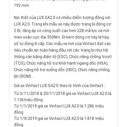
192 mm.
Nội thất
của LUX SA2.0 có nhiều điểm tương đồng với
LUX A2.0. Trong khi mẫu xe này được trang bị động cơ
2.0L tăng áp có công suất cao hơn 228 mã lực và mô-
men xoắn cực đại 350Nm. Đi kèm động cơ này là hộp
số tự động 8 cấp. Các mẫu
xe hơi
của Vinfast đạt các
tiêu chuẩn an toàn hàng đầu với các trang bị như hệ
thống cân bằng điện tử (ESC), Chức năng chống trượt
(TCS), Chức năng hỗ trợ khởi hành ngang dốc (HSA),
Chức năng hỗ trợ xuống dốc (HDC), Chức năng chống
lật (ROM)...
Giá xe Vinfast LUX SA2.0 theo lộ trình của Vinfast :
Từ 5/11/2018 & 20/11/2018 giá xe Vinfast LUX A2.0 là
1.136triệu đồng
Từ 1/1/2019 giá xe Vinfast LUX A2.0 là 1.286 triệu
đồng
Từ 1/9/2019 giá xe Vinfast LUX A2.0 là 1.818 triệu
đồng