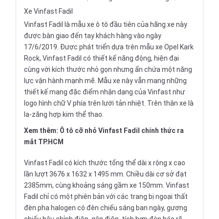
Xe Vinfast Fadil
Vinfast Fadil là mẫu
xe ô tô
đầu tiên của hãng xe này
được bàn giao đến tay khách hàng vào ngày
17/6/2019. Được phát triển dựa trên mẫu xe Opel Kark
Rock, Vinfast Fadil có thiết kế năng động, hiện đại
cùng với kích thước nhỏ gọn nhưng ẩn chứa một năng
lực vận hành mạnh mẽ. Mẫu xe này vẫn mang những
thiết kế mang đặc điểm nhận dạng của Vinfast như
logo hình chữ V phía trên lưới tản nhiệt. Trên thân xe là
la-zăng hợp kim thể thao.
Xem thêm:
Ô tô cỡ nhỏ Vinfast Fadil chính thức ra
mắt TP.HCM
Vinfast Fadil có kích thước tổng thể dài x rộng x cao
lần lượt 3676 x 1632 x 1495 mm. Chiều dài cơ sở đạt
2385mm, cùng khoảng sáng gầm xe 150mm. Vinfast
Fadil chỉ có một phiên bản với các trang bị ngoại thất
đèn pha halogen có đèn chiếu sáng ban ngày, gương