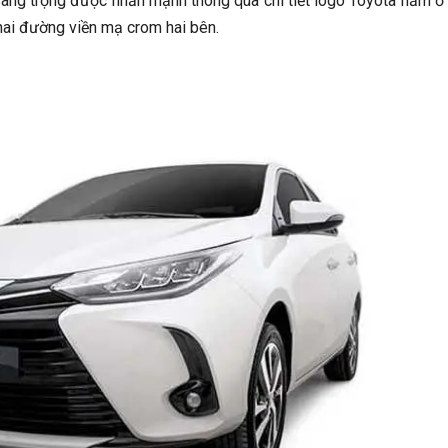
sang trọng được nhấn mạnh thông qua chi tiết logo Toyota nằm ở
hai đường viền mạ crom hai bên.