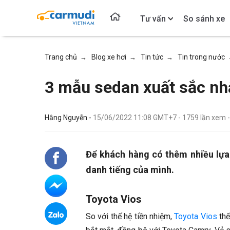
Tư vấn
So sánh xe
Trang chủ
Blog xe hơi
Tin tức
Tin trong nước
→
→
→
3 mẫu sedan xuất sắc n
Hằng Nguyễn -
15/06/2022 11:08 GMT+7
-
1759
lần xem
Để khách hàng có thêm nhiều lựa
danh tiếng của mình.
Toyota Vios
So với thế hệ tiền nhiệm,
Toyota Vios
thế