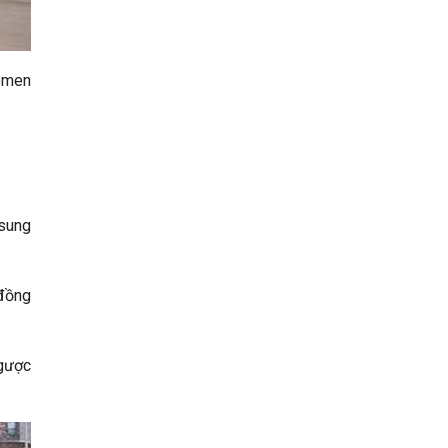
momen
 sung
 đồng
ngược