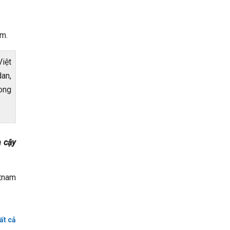
Nm.
Việt
an,
mong
 cậy
tnam
ất cả