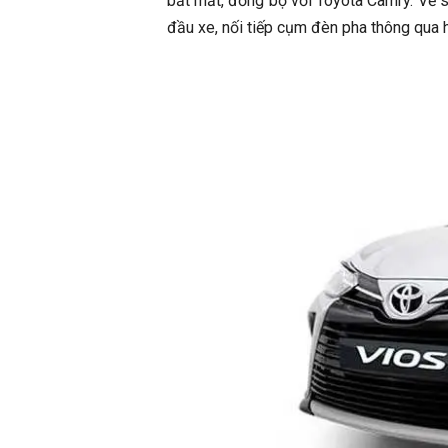
bắt mắt, đồng bộ với Toyota Camry. Vẻ 
đầu xe, nối tiếp cụm đèn pha thông qua 