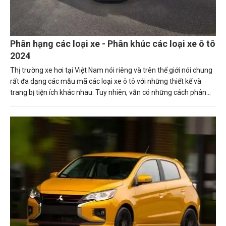
Phân hạng các loại xe - Phân khúc các loại xe ô tô
2024
Thị trường xe hơi tại Việt Nam nói riêng và trên thế giới nói chung
rất đa dạng các mẫu mã các loại xe ô tô với những thiết kế và
trang bị tiện ích khác nhau. Tuy nhiên, vẫn có những cách phân
biệt các loại ô tô cơ bản để mọi người hiểu hơn về chiếc xe mình
đang cầm lái hoặc chuẩn bị mua có phù hợp với mục đích sử
dụng cá nhân hay gia đình hay tổ chức của mình hay không.