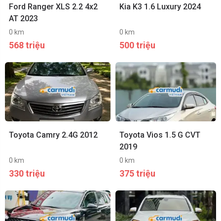
Ford Ranger XLS 2.2 4x2
Kia K3 1.6 Luxury 2024
AT 2023
0 km
0 km
568 triệu
500 triệu
Toyota Camry 2.4G 2012
Toyota Vios 1.5 G CVT
2019
0 km
0 km
330 triệu
375 triệu