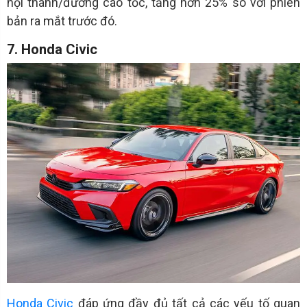
nội thành/đường cao tốc, tăng hơn 25% so với phiên
bản ra mắt trước đó.
7. Honda Civic
Honda Civic
đáp ứng đầy đủ tất cả các yếu tố quan