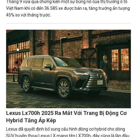
Tháng 9 vừa qua chứng kiến một sự bùng nổ của thị trường ô tô
Việt Nam khi có đến 36.585 xe được bán ra, tăng trưởng ấn tượng
45% so với tháng trước.
Lexus Lx700h 2025 Ra Mắt Với Trang Bị Động Cơ
Hybrid Tăng Áp Kép
Lexus đã quyết định bổ sung cấu hình động cơ hybrid cho dòng
SUV huyền thoại Lexus LX mang tên LX700h, đây cũng là lần đầu