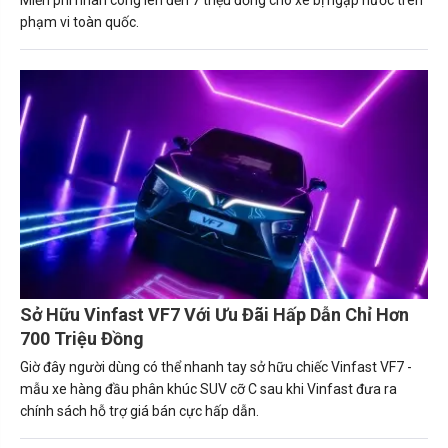
Miễn phí nhân công lên đến 7 triệu đồng cho xe bị ngập nước trên
phạm vi toàn quốc.
Sở Hữu Vinfast VF7 Với Ưu Đãi Hấp Dẫn Chỉ Hơn
700 Triệu Đồng
Giờ đây người dùng có thể nhanh tay sở hữu chiếc Vinfast VF7 -
mẫu xe hàng đầu phân khúc SUV cỡ C sau khi Vinfast đưa ra
chính sách hỗ trợ giá bán cực hấp dẫn.