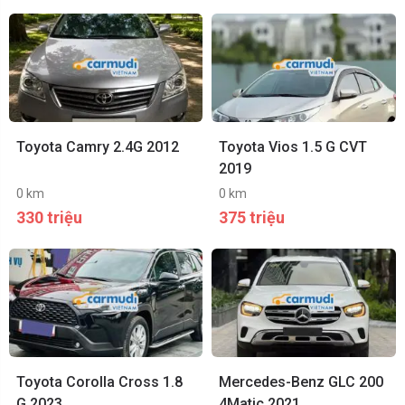
Toyota Camry 2.4G 2012
Toyota Vios 1.5 G CVT
2019
0 km
0 km
330 triệu
375 triệu
Toyota Corolla Cross 1.8
Mercedes-Benz GLC 200
G 2023
4Matic 2021