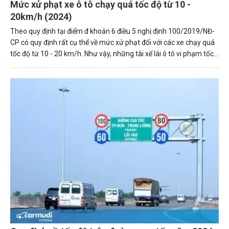
Mức xử phạt xe ô tô chạy quá tốc độ từ 10 -
20km/h (2024)
Theo quy định tại điểm đ khoản 6 điều 5 nghị định 100/2019/NĐ-
CP có quy định rất cụ thể về mức xử phạt đối với các xe chạy quá
tốc độ từ 10 - 20 km/h. Như vậy, những tài xế lái ô tô vi phạm tốc
độ sẽ chịu mức phạt hành chính với số tiền là 2.500.000 đồng và
tước giấy phép lái xe từ 1-3 tháng.