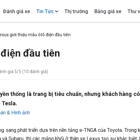
Đánh giá xe
Tin Tức
Thị trường
Bảng giá xe
Thư v
exus giới thiệu mẫu ôtô điện đầu tiên
 điện đầu tiên
đánh giá
5
/5 (
10
đánh giá)
yền thống là trang bị tiêu chuẩn, nhưng khách hàng có
 Tesla.
án & Hình ảnh
g sang phát triển dựa trên nền tảng e-TNGA của Toyota. Trong k
 và Subaru, thì các mảng khối ở thân xe Lexus tạo sự khác biệt, 