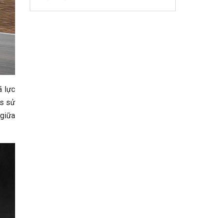
ã lực
us sử
 giữa