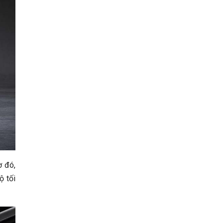
ờ đó,
ộ tối