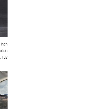
 inch
 cách
. Tuy