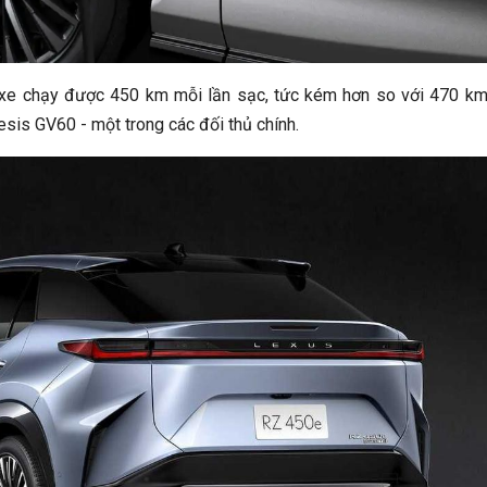
 xe chạy được 450 km mỗi lần sạc, tức kém hơn so với 470 k
sis GV60 - một trong các đối thủ chính.