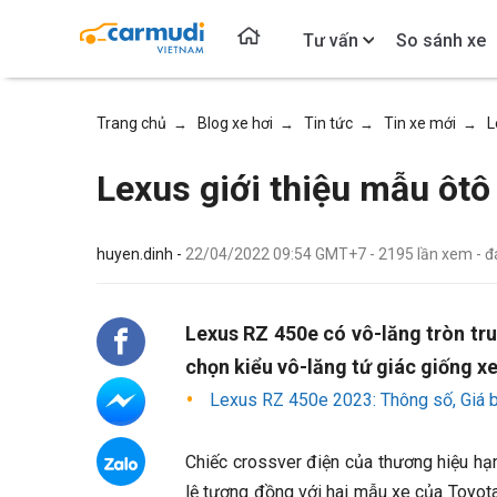
Tư vấn
So sánh xe
Trang chủ
Blog xe hơi
Tin tức
Tin xe mới
L
→
→
→
→
Lexus giới thiệu mẫu ôtô
huyen.dinh -
22/04/2022 09:54 GMT+7
-
2195
lần xem
- 
Lexus RZ 450e có vô-lăng tròn tru
chọn kiểu vô-lăng tứ giác giống xe
Lexus RZ 450e 2023: Thông số, Giá b
Chiếc crossver điện của thương hiệu hạn
lệ tương đồng với hai mẫu xe của Toyota