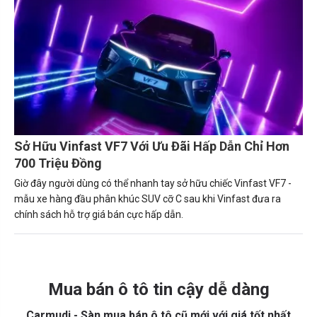
Sở Hữu Vinfast VF7 Với Ưu Đãi Hấp Dẫn Chỉ Hơn
700 Triệu Đồng
Giờ đây người dùng có thể nhanh tay sở hữu chiếc Vinfast VF7 -
mẫu xe hàng đầu phân khúc SUV cỡ C sau khi Vinfast đưa ra
chính sách hỗ trợ giá bán cực hấp dẫn.
Mua bán ô tô tin cậy dễ dàng
Carmudi - Sàn mua bán ô tô cũ mới với giá tốt nhất