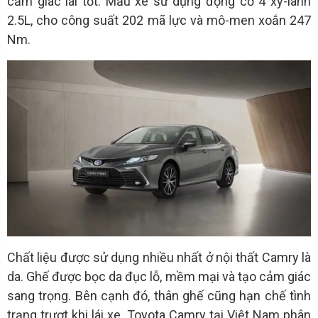
cảm giác lái tốt. Mẫu xe sử dụng động cơ 4 xy-lanh
2.5L, cho công suất 202 mã lực và mô-men xoắn 247
Nm.
Chất liệu được sử dụng nhiều nhất ở nội thất Camry là
da. Ghế được bọc da đục lỗ, mềm mại và tạo cảm giác
sang trọng. Bên cạnh đó, thân ghế cũng hạn chế tình
trạng trượt khi lái xe. Toyota Camry tại Việt Nam phân